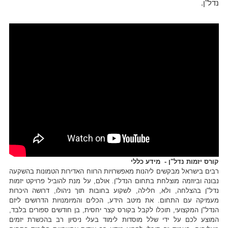
נדל"ן.
קורס יזמות נדל"ן - מידע כללי
רבים בישראל מבקשים ליהנות מאפשרויות הרווח האדירות הטמונות בהשקעה
נבונה וביוזמה מוצלחת בתחום הנדל"ן. אולם, על מנת להוביל פרויקט יזמות
נדל"ן בהצלחה, ולא, חלילה, לשקוע בחובות תוך ניהולו, דרושה היכרות
מעמיקה עם התחום. את מיטב הידע, הכלים והמיומנויות הדרושים ליזם
הנדל"ן המקצועי, תוכלו לקבל בקורס קצר יחסית, בן חודשים ספורים בלבד,
המוצע לכם על ידי שלל מוסדות לימוד בעלי ניסיון רב בהכשרת יזמים