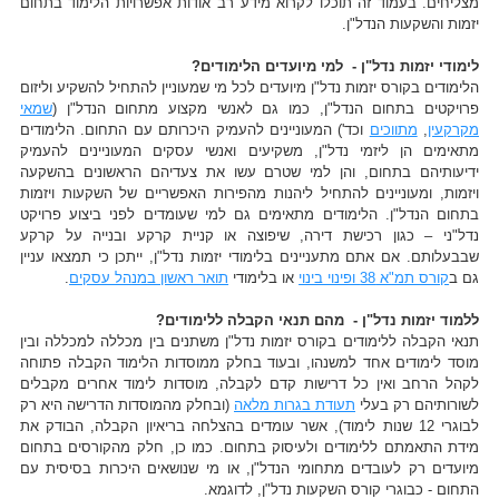
מצליחים. בעמוד זה תוכלו לקרוא מידע רב אודות אפשרויות הלימוד בתחום
יזמות והשקעות הנדל"ן.
לימודי יזמות נדל"ן - למי מיועדים הלימודים?
הלימודים בקורס יזמות נדל"ן מיועדים לכל מי שמעוניין להתחיל להשקיע וליזום
פרויקטים בתחום הנדל"ן, כמו גם לאנשי מקצוע מתחום הנדל"ן (
שמאי
מקרקעין
,
מתווכים
וכד') המעוניינים להעמיק היכרותם עם התחום. הלימודים
מתאימים הן ליזמי נדל"ן, משקיעים ואנשי עסקים המעוניינים להעמיק
ידיעותיהם בתחום, והן למי שטרם עשו את צעדיהם הראשונים בהשקעה
ויזמות, ומעוניינים להתחיל ליהנות מהפירות האפשריים של השקעות ויזמות
בתחום הנדל"ן. הלימודים מתאימים גם למי שעומדים לפני ביצוע פרויקט
נדל"ני – כגון רכישת דירה, שיפוצה או קניית קרקע ובנייה על קרקע
שבבעלותם. אם אתם מתעניינים בלימודי יזמות נדל"ן, ייתכן כי תמצאו עניין
גם ב
קורס תמ"א 38 ופינוי בינוי
או בלימודי
תואר ראשון במנהל עסקים
.
ללמוד יזמות נדל"ן - מהם תנאי הקבלה ללימודים?
תנאי הקבלה ללימודים בקורס יזמות נדל"ן משתנים בין מכללה למכללה ובין
מוסד לימודים אחד למשנהו, ובעוד בחלק ממוסדות הלימוד הקבלה פתוחה
לקהל הרחב ואין כל דרישות קדם לקבלה, מוסדות לימוד אחרים מקבלים
לשורותיהם רק בעלי
תעודת בגרות מלאה
(ובחלק מהמוסדות הדרישה היא רק
לבוגרי 12 שנות לימוד), אשר עומדים בהצלחה בריאיון הקבלה, הבודק את
מידת התאמתם ללימודים ולעיסוק בתחום. כמו כן, חלק מהקורסים בתחום
מיועדים רק לעובדים מתחומי הנדל"ן, או מי שנושאים היכרות בסיסית עם
התחום - כבוגרי קורס השקעות נדל"ן, לדוגמא.