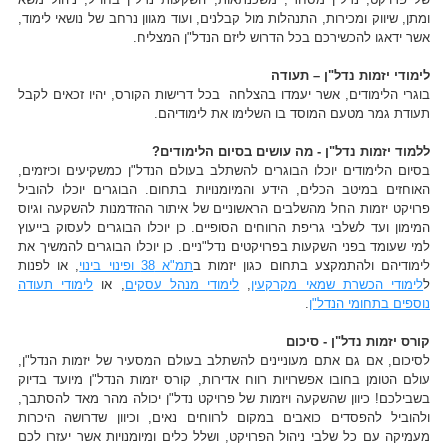
ומתן, שיווק ומכירות, התנהלות מול קבלנים, ועוד מגוון נרחב של נושאי לימוד,
אשר ידאגו להכשירכם בכל הדרוש ליזם הנדל"ן המצליח.
לימודי יזמות נדל"ן – תעודה
בוגרי הלימודים, אשר יעמדו בהצלחה בכל דרישות הקורס, יהיו זכאים לקבל
תעודת גמר מטעם המוסד בו השלימו את לימודיהם.
ללמוד יזמות נדל"ן - מה עושים בסיום הלימודים?
בסיום הלימודים יוכלו הבוגרים להשתלב בעולם הנדל"ן כמשקיעים וכיזמים,
האוחזים במיטב הכלים, הידע והמיומנויות בתחום. הבוגרים יוכלו להוביל
פרויקט יזמות החל מהשלבים הראשוניים של איתור ההזדמנות להשקעה וגיוס
המימון ועד לשלבי גריפת הרווחים הסופיים. כן יוכלו הבוגרים לעסוק בייעוץ
למי שעומד בפני השקעות בפרויקטים נדל"ניים. כן יוכלו הבוגרים להמשיך את
לימודיהם ולהתמקצע בתחום כגון יזמות ב
תמ"א 38 ופינוי בינוי
, או לפנות
ל
לימודי הכשרת שמאי מקרקעין
,
לימודי מנהל עסקים
, או
לימודי תעודה
נוספים בתחומי הנדל"ן
.
קורס יזמות נדל"ן - סיכום
לסיכום, אם גם אתם מעוניינים להשתלב בעולם המסעיר של יזמות הנדל"ן,
עולם הטומן בחובו אפשרויות רווח אדירות, קורס יזמות הנדל"ן מיועד בדיוק
בשבילכם! כיוון שהשקעה ויזמות של פרויקט נדל"ן יכולה מהר מאד להסתבך,
ולהוביל להפסדים כואבים במקום לרווחים נאים, וכיוון שדרושה היכרות
מעמיקה עם כל שלבי ניהול הפרויקט, ושלל כלים ומיומנויות אשר יעזרו לכם