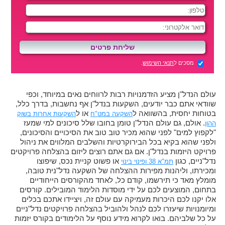
מסכים ל
תנאי השימוש
.
עולם הנדל"ן מציע הזדמנויות רבות לרווחים נאים במיוחד, וכפי
שוודאי אתם כבר יודעים, השקעות בנדל"ן אף נחשבות, בדרך כלל,
בטוחות יחסית, בהשוואה ל
או ל
השקעה במט"ח
השקעות אחרות בשוק
. אולם, גם עולם הנדל"ן טומן בחובו שלל סיכונים למי שמעז
ההון
"לקפוץ למים" לפני שהוא מכיר טוב טוב את הסיכויים והסיכונים,
ולפני שהוא בקיא בכל הבירוקרטיות והשלבים המלווים את ניהול
פרויקט היזמות בנדל"ן. אם גם אתם רוצים ליזום בהצלחה פרויקטים
נדל"ניים, כגון
או פשוט קניית נכס, שיפוצו
תמ"א 38 ופינוי בינוי
ומכירתו, וליהנות מפירות ההצלחה של השקעה נדל"נית טובה,
מומלץ מאד כי תירשמו, קודם כל, לאחד מהקורסים הייחודיים
בתחום, המוצעים לכם על ידי מוסדות הלימוד המובילים. קורסים
אלו יקנו לכם היכרות מעמיקה עם עולם זה, ויציידו אתכם בכלים
ומיומנויות שיעזרו לכם לנהל ולהוביל בהצלחה פרויקטים נדל"ניים
על כל שלביהם. בואו לקרוא מידע נוסף על הלימודים בקורס יזמות