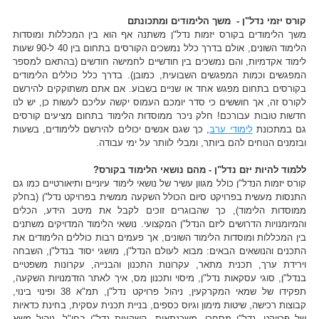
קורס יזמי נדל"ן - משך הלימודים ומתכונתם
משך הלימודים בקורס יזמות נדל"ן משתנה אף הוא בין המכללות ומוסדות
הלימוד השונים, אולם בדרך כלל נמשכים הקורסים בתחום בין 40 ל-90 שעות
לימוד אקדמיות, והם נמשכים בין חודשיים לחמישה חודשים (בהתאם למספר
המפגשים וכמות המפגשים השבועית, כמובן). בדרך כלל כוללים הלימודים
בקורסים בתחום מפגש אחד או שניים בשבוע. אם אתם משתוקקים להירשם
לקורס זה, אך חוששים כי סדר יומכם העמוס יקשה עליכם לעשות כן, יש לנו
חדשות טובות עבורכם! חלק ניכר ממוסדות הלימוד בתחום מציעים קורסים
גם במתכונת
לימודי ערב
, כך שגם אנשים יכולים להירשם ללימודים, בשעות
ובזמנים הנוחים להם ביותר, ומבלי לוותר על ימי עבודה.
ללמוד להיות יזם נדל"ן - מהם נושאי הלימוד בקורס?
קורס יזמות הנדל"ן כולל מגוון עשיר של נושאי לימוד עיוניים ותיאורטיים כמו גם
התנסות מעשית בפרויקט סיום הכולל השקעה ממשית בפרויקט נדל"ן (בחלק
ממוסדות הלימוד), כך שהבוגרים זוכים לקבל את מיטב הידע, הכלים
והמיומנויות הדרושים ליזם הנדל"ן המקצועי. נושאי הלימוד המדויקים משתנים
בין המכללות ומוסדות הלימוד השונים, אך פעמים רבות כוללים הלימודים את
התכנים והנושאים הבאים: מבוא לעולם הנדל"ן, מושגי יסוד בנדל"ן, השבחה
וירידת ערך, תכנית מתאר, עקרונות התכנון והבנייה, עקרונות משפטיים
בנדל"ן, סוגי עסקאות נדל"ן, מיסוי ותכנון מס, איך לאתר הזדמנויות השקעה,
תפקידו של שמאי המקרקעין, ניהול פרויקט נדל"ן, תמ"א 38 ופינוי בינוי,
קבוצות רכישה, שיטות מימון וגיוס כספים, בניית תכנית עסקית, בחינת כדאיות
של פרויקט, נדל"ן מסחרי, משכנתאות, השקעות נדל"ן בחו"ל, ניהול משא