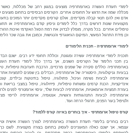
לימודי תעודת העשרה בארומתרפיה מוצעים במגוון רחב של מכללות, כאשר 
מכללה שמה את הדגש על תחומים אחרים. הקורסים הבסיסיים בתחום מוצעים ל
אדם ואין להם תנאי קבלה מקדימים, אולם קורסים מקדימים יותר המזכים בתעוד
מקצועיות שונות דורשים בדרך כלל לימודים וניסיון קודם בארומתרפיה או תחומ
טיפוליים אחרים. בכל מקרה, מומלץ לבדוק את רמת הסגל האקדמי ואיכות ההורא
וכן מידת התרגול המעשי, המיקום הגיאוגרפי והנגישות, וכמובן את גובה שכר הלימו
לימודי ארומתרפיה - תכנית הלימודים
תוכנית לימודי ארומתרפיה עשירה ומגוונת, וכוללת תחומי ידע רבים. ישנם הבד
בין תכני הלימוד של הקורסים השונים, אך בדרך כלל לימודי תעודת העש
בארומתרפיה כוללים סקירה של שמנים מרכזיים, הרכבת תערובות טיפוליות, טיפ
בבעיות גניקולוגיות, היסטוריה של ארומתרפיה, הבדלים בין שמנים לתמציות אתרי
ארומתרפיה לבעיות נשימה ועיכול, פתולוגיה, טיפול בתינוקות ובילדים, קונט
אינדיקציות, הכנת קרמים ומשחות טיפוליות, פיזיולוגיה, טיפול במצבי בריאות וח
בעזרת תמציות ארומאטיות, ארומתרפיה לבעיות שלד, עיסוי ארומטרפי לפנים ולר
ארומתרפיה לבעיות התנהגותיות ורגשיות, אנטומיה, ארומתרפיה לריפוי פצע
ולטיפול בעור הפנים, תרגולי הרחה ועוד.
קורס טיפול ארומתרפי - איך בוחרים באיזה קורס ללמוד?
רבים בוחרים בלימודי תעודת העשרה בארומתרפיה לצורך העשרה אישית וטיפ
עצמאי, אך ישנם כאלה המעוניינים לעסוק בתחום בצורה מקצועית. לשם כך 
להשתתף בלימודי בארומתרפיה ברמה מתקדמת, וכן לעבור קורסים וסדנא