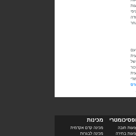
ות
פי
דה
חר
עם
ית
של
ור
ית
די
רס
.
פסיכומטרי
מכינות
ועות חובה
מכינה קדם אקדמית
ועות בחירה
מכינה לבגרות