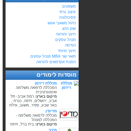
משפטים
עיצוב גרפי
פסיכולוגיה
ניהול משאבי אנוש
שוק ההון
חינוך והוראה
מנהל עסקים
הנדסה
חינוך מיוחד
תואר שני MBA מנהל עסקים
הסבת אקדמאים להוראה
מוסדות לימודים
מכללת רידמן
המכללה לרפואה משלימה
ואינטגרטיבית
מיקום בארץ:
רמת אביב- תל
אביב, ירושלים, חיפה, כנרת ,
באר שבע, ספיר, משגב, אילת
מדיסין
מכללה לרפואה משלימה -
המכללה למנהל
מיקום בארץ:
בית ברל, חיפה
מירב