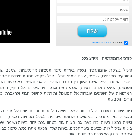
מסכים ל
תנאי השימוש
.
קורס ארומתרפיה - מידע כללי
טיפול בשיטת ארומתרפיה נעשה בעזרת מיצוי תמציות ארומאטיות ושמנים שונ
המופקים מפרחים, עשבים, עצים וצמחי תבלין. לכל שמן יש תכונות טיפוליות אחר
כאשר המטרה היא השגת איזון בין הרובד הנפשי, הרגשי והפיזי. באמצעות הר
השמנים, שאיפת אדים, רטיות, שטיפת פה וגרגור או עיסויים אל הגוף, התכונ
המרפאות של השמנים עוברות אל המטופל ותורמות לחיזוק הגוף ולהגברת יכו
הריפוי הטבעית.
כיום ישנה מודעות רבה ליתרונותיה של רפואה הוליסטית, ורבים פונים ללימודי תע
העשרה בארומתרפיה. באמצעות ארומתרפיה ניתן לטפל מבחינה רגשית, רוחנ
ופיזית במגוון בעיות, כמו כאבי גב, בעיות עור, בטחון עצמי ירוד, בעיות נשימה ועיכ
בעיות גניקולוגיות, פצעים בעור הפנים, בעיות שלד, הפגת מתח נפשי, טיפול בבע
שרירים, חיזוק המערכת החיסונית, ועוד.