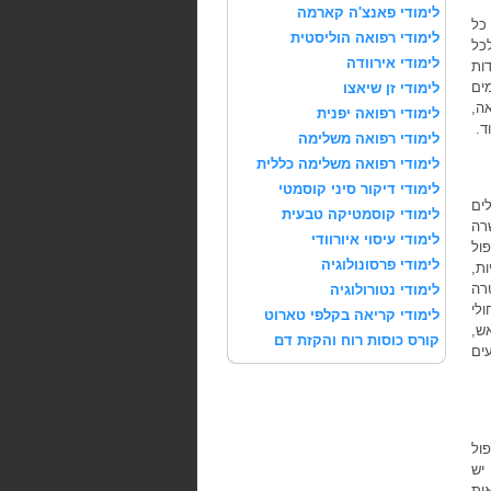
לימודי פאנצ'ה קארמה
כל
לימודי רפואה הוליסטית
כל
לימודי אירוודה
ות
ים
לימודי זן שיאצו
ה,
לימודי רפואה יפנית
ד.
לימודי רפואה משלימה
לימודי רפואה משלימה כללית
לימודי דיקור סיני קוסמטי
לים
לימודי קוסמטיקה טבעית
רה
לימודי עיסוי איורוודי
ול
לימודי פרסונולוגיה
ות,
רה
לימודי נטורולוגיה
ולי
לימודי קריאה בקלפי טארוט
אש,
קורס כוסות רוח והקזת דם
ים
ול
יש
ות