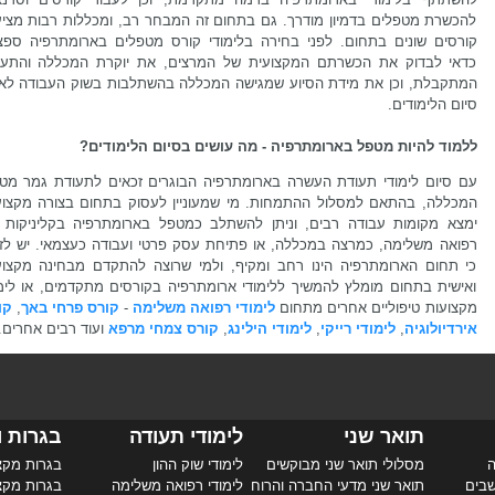
להכשרת מטפלים בדמיון מודרך. גם בתחום זה המבחר רב, ומכללות רבות מציע
קורסים שונים בתחום. לפני בחירה בלימודי קורס מטפלים בארומתרפיה ספצי
כדאי לבדוק את הכשרתם המקצועית של המרצים, את יוקרת המכללה והתעו
המתקבלת, וכן את מידת הסיוע שמגישה המכללה בהשתלבות בשוק העבודה לא
סיום הלימודים.
ללמוד להיות מטפל בארומתרפיה - מה עושים בסיום הלימודים?
עם סיום לימודי תעודת העשרה בארומתרפיה הבוגרים זכאים לתעודת גמר מט
המכללה, בהתאם למסלול ההתמחות. מי שמעוניין לעסוק בתחום בצורה מקצוע
ימצא מקומות עבודה רבים, וניתן להשתלב כמטפל בארומתרפיה בקליניקות 
רפואה משלימה, כמרצה במכללה, או פתיחת עסק פרטי ועבודה כעצמאי. יש לזכ
כי תחום הארומתרפיה הינו רחב ומקיף, ולמי שרוצה להתקדם מבחינה מקצוע
ואישית בתחום מומלץ להמשיך ללימודי ארומתרפיה בקורסים מתקדמים, או לימו
מקצועות טיפוליים אחרים מתחום
לימודי רפואה משלימה
-
קורס פרחי באך
,
קו
אירדיולוגיה
,
לימודי רייקי
,
לימודי הילינג
,
קורס צמחי מרפא
ועוד רבים אחרים
תואר שני
לימודי תעודה
בגרות ו
ה
מסלולי תואר שני מבוקשים
לימודי שוק ההון
בגרות מקצ
שבים
תואר שני מדעי החברה והרוח
לימודי רפואה משלימה
בגרות מקצ