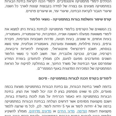
הכוללים לימודי מתמטיקה אינטנסיביים. לימודי הכנה לקראת בחינת הבגרות
במתמטיקה מוצעים גם בצורה של למידה בקבוצות קטנות לאורך כל השנה,
שיעורי תגבור לקראת הבחינה, שיעורי עזר, או שיעורים פרטיים.
קורס שיפור והשלמת בגרות במתמטיקה - נושאי הלימוד
בין הנושאים של הקורסים בלימודי מתמטיקה לבחינת בגרות ניתן למצוא את
לימודי משוואות ממעלה ראשונה ושנייה, הסתברות, טריגונומטריה, גיאומטריה,
בעיות אחוזים, אי שווונים, בעיות תנועה, סדרות חשבוניות והנדסיות, חקירת
גרפים, בעיות מילוליות, משוואות ומערכות, גיאומטריה אנליטית, שינוי נושא
בנוסחא, חשבון דיפרנציאלי ואינטגראלי, פונקציות ליניאריות וריבועיות,
רקורסיה, שברים, טכניקה אלגברית, ועוד. חשוב לזכור כי נושאי הלימוד
השונים מתעדכנים מפעם לפעם, ולכן מומלץ להתעדכן בעזרת המידע
שמפרסם אגף הבחינות של משרד החינוך, או במחלקה לפיקוח על הוראת
המתמטיקה של המזכירות הפדגוגית באגף המפמרי"ם.
לימודים בקורס הכנה לבגרות במתמטיקה - סיכום
בדומה לשאר בחינות הבגרות, גם בחינת הבגרות במתמטיקה מוצעת בכמה
מועדים, ולכן מי שאינו מסתפק בציון לו זכה יכול לשפר את הציון. בחינת
הבגרות במתמטיקה היא כאמור הכרחית על מנת לזכות בתעודת בגרות,
וישנם מקצועות מסוימים אשר דורשים הצלחה בבחינת הבגרות במתמטיקה
ברמה של 4 יחידות לימוד או אף 5 יחידות לימוד. לכן, לכל מי שרוצה ללמוד
מקצועות דוגמת
הנדסה
,
מדעי החיים
או
מדעים מדויקים
, מומלץ להשקיע