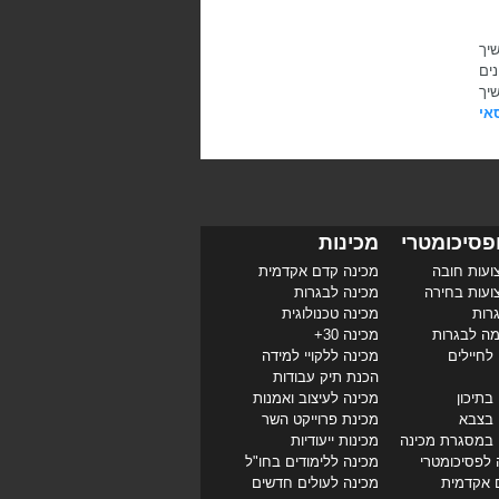
יך
עדכונים
יך
אי
פסיכומטרי
מכינות
ועות חובה
מכינה קדם אקדמית
ועות בחירה
מכינה לבגרות
רות
מכינה טכנולוגית
מה לבגרות
מכינה 30+
לחיילים
מכינה ללקויי למידה
הכנת תיק עבודות
בתיכון
מכינה לעיצוב ואמנות
 בצבא
מכינת פרוייקט השר
 במסגרת מכינה
מכינות ייעודיות
 לפסיכומטרי
מכינה ללימודים בחו"ל
 אקדמית
מכינה לעולים חדשים