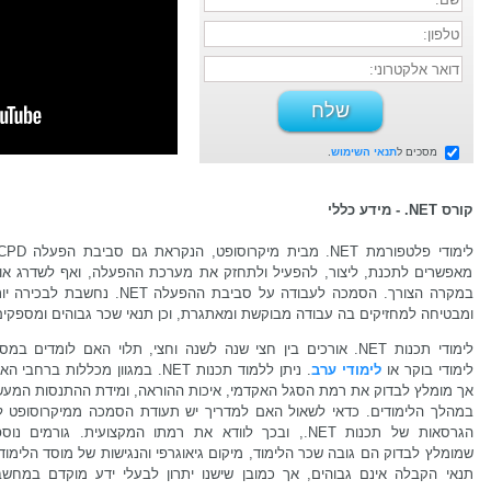
מסכים ל
תנאי השימוש
.
קורס NET. - מידע כללי
מאפשרים לתכנת, ליצור, להפעיל ולתחזק את מערכת ההפעלה, ואף לשדרג או
במקרה הצורך. הסמכה לעבודה על סביבת ההפעלה NET. נחשבת לבכ
ומבטיחה למחזיקים בה עבודה מבוקשת ומאתגרת, וכן תנאי שכר גבוהים ומספקים
לימודי תכנות NET. אורכים בין חצי שנה לשנה וחצי, תלוי האם לומדים במס
לימודי בוקר או
לימודי ערב
. ניתן ללמוד תכנות NET. במגוון מכללות ברחבי 
אך מומלץ לבדוק את רמת הסגל האקדמי, איכות ההוראה, ומידת ההתנסות המעש
במהלך הלימודים. כדאי לשאול האם למדריך יש תעודת הסמכה ממיקרוסופט ל
הגרסאות של תכנות NET., ובכך לוודא את רמתו המקצועית. גורמים נו
שמומלץ לבדוק הם גובה שכר הלימוד, מיקום גיאוגרפי והנגישות של מוסד הלימוד
תנאי הקבלה אינם גבוהים, אך כמובן שישנו יתרון לבעלי ידע מוקדם במחשב