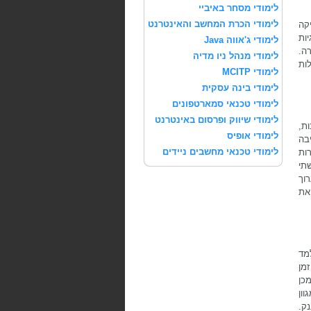
לימודי מסחר באיביי
לימודי הכרת המחשב והאינטרנט
קה
ות
לימודי ג'אווה Java
ה.
לימודי מנהל ניו מדיה
יכולות
לימודי MCITP
לימודי בינה עסקית
לימודי טכנאי סמארטפונים
לימודי שיווק ופרסום באינטרנט
נות,
לימודי אופיס
ביבה
לימודי טכנאי מחשבים ניידים
 תכנות NET. גם היכרות
תי
וך
את
 למד
מן
כן
תלב במגוון
ק.