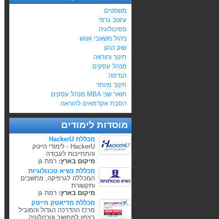
משפטים
עיצוב גרפי
פסיכולוגיה
ניהול משאבי אנוש
שוק ההון
חינוך והוראה
מנהל עסקים
הנדסה
חינוך מיוחד
תואר שני MBA מנהל עסקים
הסבת אקדמאים להוראה
מוסדות לימודים
מכללת HackerU
HackerU - לימודי הייטק
והתחייבות לעבודה
מיקום בארץ:
רמת גן
מכללת נשיא טכנולוגיות
המכללה לגרפיקה, מחשבים
ותקשורת
מיקום בארץ:
רמת גן
מכללת מדיאטק הייטק
מרכז ההדרכה הגדול והמוביל
בצפון למחשוב וטכנולוגיה