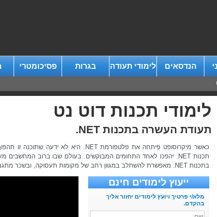
י
הנדסאים
לימודי תעודה
בגרות
פסיכומטרי
מ
לימודי תכנות דוט נט
תעודת העשרה בתכנות NET.
כאשר מיקרוסופט פיתחה את פלטפורמת NET. היא לא
תכנות NET. יהפכו לאחד התחומים המבוקשים. בעולם שבו ברוב המחשבי
בתכנות NET. מאפשרת להשתלב במגוון רחב של מקומות תעסוקה, ובשכר מתגמל כראוי בעולם ההיי טק והתכנות.
ייעוץ לימודים חינם
מלא/י פרטיך ויועץ לימודים יחזור אליך
בהקדם.