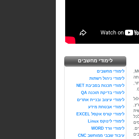
לימודי מחשבים
לימודי פלטפורמת NET. מבית מיקרוסופט, הנקראת גם סביבת הפעלה MCPD,
לימודי מחשבים
תה
לימודי ניהול רשתות
ירה יותר,
לימודי תכנות בסביבת NET
.
לימודי בדיקת תוכנה QA
לול
לימודי עיצוב ובניית אתרים
הארץ,
לימודי אבטחת מידע
ית
לימודי קורס אקסל EXCEL
כל
לימודי לינוקס Linux
ספים
ים.
לימודי וורד WORD
ים
עיבוד שבבי ממוחשב CNC