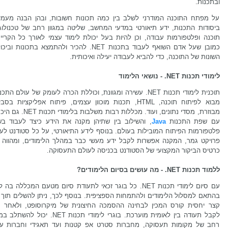
ובתכנות.
על מפתח התוכנה המודרני לשלב בין כמה תכונות חשובות, ובהן הבנה מעמי
ביסודות התכנות, ידע תיאורטי במדעי המחשב, שליטה במגוון רחב של טכנולוגי
תוכנה ופלטפורמות עבודה, וכן להיות בעל יכולת לימוד עצמי לאורך כל הקרייר
כמובן שעל אדם השואף לעבוד בתכנות NET. להכיר ולהתמצא בתכונות וב
השונות של התוכנה, כדי להביא לעבודה יעילה ואיכותית.
לימודי תכנות NET. - נושאי הלימוד
תוכנית לימודי תכנות NET. עשירה ומגוונת, וכוללת הכרה לעומק של עולם התכ
מבוא לפיתוח תוכנה, HTML, תכנות מוכוון עצמים, פיתוח אפליקציות בס
מבוזרת, מסדי נתונים, ועוד. מכללות רבות משלבות בלימודי
עם שפת התכנות
Java
, והשילוב בין שתיהן מקנה את הידע כיצד לעבוד בש
פלטפורמות הפיתוח המובילות בעולם. בנוסף לידע התיאורטי, על כל סטודנט לער
פרויקט גמר, המקנה אפשרות לקבל ידע מעשי כבר במהלך הלימודים, ומהווה 
כרטיס הביקור המקצועי של הסטודנט בכניסה לעולם התעסוקה.
ללמוד תכנות NET. - מה עושים בסיום הלימודים?
עם סיום לימודי תכנות NET. כל בוגר זכאי לתעודת סיום מטעם המכללה בה
בהתאם למסלול הלימודים ולהתמחות הספציפית. בנוסף לכך, ניתן להשלים תוך ז
קצר יחסית קורס המכין לבחינה ההסמכה החיצונית של מיקרוסופט, ולאחר מ
לקבל תעודה בין לאומית מוערכת. בוגרי לימודי תכנות NET. יכול להש
רחב של מקומות תעסוקה, מחברות סטרט אפ קטנות ועד תאגידי וחברות ענ