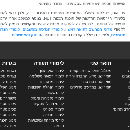
אפשרות נוספת היא פתיחת עסק פרטי, ועבודה כעצמאי.
עם זאת, יש לזכור שעולם המחשבים מתפתח במהירות רבה, ולכן כדאי להמש
בלימודי הגרסאות החדשות של תוכנת תכנות NET. בנוסף למעקב אחרי 
חדשים של התוכנה, למי שרוצה להתקדם מבחינה אישית ומקצועית מומלץ להמש
ללימודי
מדעי המחשב לתואר ראשון
,
לימודי הנדסת מחשבים
,
לימודי הנדס
מחשבים
, ולימודים בשלל הקורסים הנוספים בתחום ה
הייטק והמחשבים
.
תואר שני
לימודי תעודה
בגרות ו
ה
מסלולי תואר שני מבוקשים
לימודי שוק ההון
בגרות מקצ
שבים
תואר שני מדעי החברה והרוח
לימודי רפואה משלימה
בגרות מקצ
תואר שני בהנדסה
לימודי מחשבים
מכינות לבג
ם
תואר שני במדעים מדויקים
לימודי הנהלת חשבונות
מכוני השל
קורס גישור
פסיכומטרי 
ב
לימודי מזכירות ומנהל
משוחררים
קים
קורסי ניהול ועסקים
פסיכומטרי 
הרב תחומי
לימודי ספורט
פסיכומטרי
לימודי תרפיה
פסיכומטרי
קורסי מוזיקה ומקצועות
מכוני הכנה
ה
הבמה
מכינה קדם