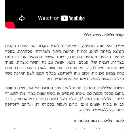
קורס צלילה - מידע כללי
צלילה היא חוויה מדהימה, המאפשרת להכיר מקרוב את העולם הקסום
הנמצא מתחת למים, ולחוות תחושת ריחוף משחררת ומסחררת. בנוסף
להנאה האישית מהחוויה המיוחדת, ישנם אנשים המוצאים את פרנסתם
בצלילה, דוגמת שולי פנינים, מוצאי אוניות טבועות וחוקרי אוצרות, מניחי
צינורות תת ימיים לגז, קודחי נפט בלב הים, ועוד. לאורך ההיסטוריה בני אדם
צללו במגוון טכניקות, וכיום ניתן להשתמש בבלוני חמצן לשם הארכת משך
הצלילה והגעה לעומקים אשר לא היו אפשריים בעבר.
ספורט הצלילה אינו מסוכן יחסית לשאר ענפי הספורט האתגרי, אולם טמונות
בחובו מספר סכנות כמו שיכרון מעמקים או בעיות שונות בציוד. ניתן להצטרף
ללימודי צלילה החל מגיל 12, אולם בעלי בעיות רפואיות כמו אסטמה, קוצב
לב או בעיות אוזניים אינם יכולים לעסוק בספורט זה, ועליהם להסתפק
בשנירקול ללא צלילה עמוקה.
לימודי צלילה - רמות הלימודים