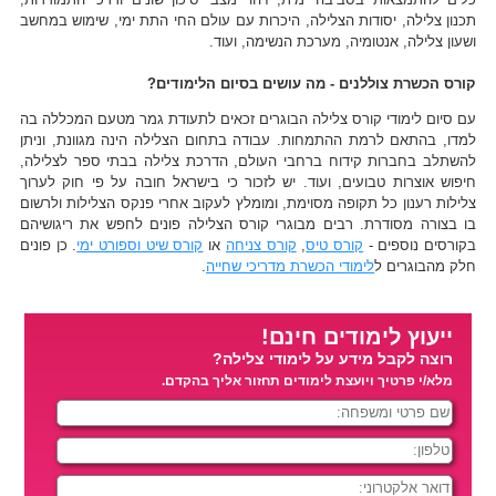
תכנון צלילה, יסודות הצלילה, היכרות עם עולם החי התת ימי, שימוש במחשב
ושעון צלילה, אנטומיה, מערכת הנשימה, ועוד.
קורס הכשרת צוללנים - מה עושים בסיום הלימודים?
עם סיום לימודי קורס צלילה הבוגרים זכאים לתעודת גמר מטעם המכללה בה
למדו, בהתאם לרמת ההתמחות. עבודה בתחום הצלילה הינה מגוונת, וניתן
להשתלב בחברות קידוח ברחבי העולם, הדרכת צלילה בבתי ספר לצלילה,
חיפוש אוצרות טבועים, ועוד. יש לזכור כי בישראל חובה על פי חוק לערוך
צלילות רענון כל תקופה מסוימת, ומומלץ לעקוב אחרי פנקס הצלילות ולרשום
בו בצורה מסודרת. רבים מבוגרי קורס הצלילה פונים לחפש את ריגושיהם
בקורסים נוספים -
קורס טיס
,
קורס צניחה
או
קורס שיט וספורט ימי
. כן פונים
חלק מהבוגרים ל
לימודי הכשרת מדריכי שחייה
.
ייעוץ לימודים חינם!
רוצה לקבל מידע על לימודי צלילה?
מלא/י פרטיך ויועצת לימודים תחזור אליך בהקדם.