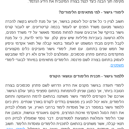
מקיפה תוך הבנה כיצד לנצל בצורה המיטבית את הידע הנלמד.
לימודי גישור - למי מתאימים הלימודים?
חשוב לציין כי כל אדם יכול לעסוק בגישור, אך על מנת להגיש בקשה להכרה
כמגשר מטעם משרד הפנים יש לעמוד בכמה קריטריונים. יש לעבור קורס
גישור בהיקף של ארבעים שעות לפחות ממוסד מאושר על ידי משרד הפנים,
וללא הרשעה בעבירות פליליות שיש עימן קלון. עוד כדאי לדעת, כי על מנת
לקבל תיקים מבתי המשפט יש לעמוד בתנאי קבלה של תואר אקדמי וניסיון
של חמש שנים בתחום. עם זאת, לימודי גישור מעניקים כלים מקצועיים
מתקדמים בתחום פתרון סכסוכים, ומומלצים לכל אדם ולא רק למי שמבקש
לעסוק בתחום בצורה לשם פרנסה. הלימודים מתאימים במיוחד לבוגרי לימודי
משפטים
.
ללמוד גישור - תכנית הלימודים ונושאי הקורס
לימודי תעודה בגישור מקנים את הידע הדרוש לשם פתרון סכסוכים בצורה
הטובה ביותר, אך כמובן שניתן להתמחות בתחום ספציפי בתוך עולם הגישור.
אורכם של הקורסים ללימודי גישור משתנה בהתאם לרמת ההעמקה ותחום
הלימודים, והוא יכול לנוע בין מפגשים בודדים לקורס באורך שנתיים. ניתן כיום
ללמוד גישור במספר רב של מוסדות לימוד ברחבי הארץ, אך מומלץ לבדוק
את רמת הסגל האקדמי ואיכות המרצים, מיקום גיאוגרפי ונגישות, וכמובן את
שכר הלימוד והמלגות המוצעות לסטודנטים. דבר נוסף שמומלץ לבדוק הינו
תנאי קבלה, אשר משתנים בהתאם לתוכנית הלימודים ומוסדות הלימוד. חשוב