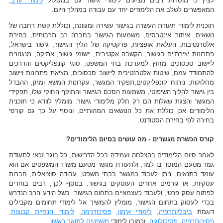
לציין כי מוסדות רבים מציעים לימודי גישור גם במסלול
לימודי ערב
,
המאפשרים לשלב את הלימודים יחד עם עבודה במהלך היום.
תוכנית לימודי תעודת העשרה בגישור עשירה ומגוונת, וכוללת קשת רחבה של
נושאים. איתור אינטרסים, משמעות הגישור בחברה רב תרבותית, בחירת
אלטרנטיבות, העלאת אופציות, פרקטיקה של הליך הגישור, גישור בישראל,
פתרונות יצירתיים בגישור, הקשבה אקטיבית, יישומי גישור, אתיקה, מנגנונים
ליישוב סכסוכים מחוץ למערכת בתי המשפט, סוגי קונפליקטים והדרכים
להתמודד עמם, שיטות אלטרנטיבית ליישוב סכסוכים, מציאת פתרונות ויישוב
מחלוקות, ניתוח קונפליקטים,תפקיד המגשר, עקרונות המשא ומתן, ההבדל
בין גישור להליך השיפוטי, משמעות הסכם הגישור והתוקף החוקי שלו, תפקידי
המגשר והצגת שאלות הם רק חלק מלימודי גישור. מומלץ לוודא כי תוכנית
הלימודים אכן כוללת את כל הנושאים המהותיים, ונוסף על כך גם קורסי
בחירה לפי בחירת הסטודנט.
קורס הכשרת מגשרים - מה עושים בסיום הלימודים?
לאחר סיום הלימודים בהצלחה ועמידה בכל הדרישות, כל בוגר זכאי לתעודת
גמר מטעם המוסד בו למד, ולתעודת מגשר מטעם משרד המשפטים אם הוא
עומד בתנאים. ניתן לעבוד כמגשר בבתי משפט, עבודה סוציאלית, חברות
עסקיות, או גורמים אחרים העוסקים בגישור. בנוסף לכך, רבים בוחרים
לפתוח עסק פרטי, ולעבוד כעצמאיים בתחום הגישור. בשל הידע הרב הנדרש
בכדי לעסוק בתחום הגישור, מומלץ להמשיך אל לימודי תחומים מקבילים
דוגמת
ביבליותרפיה
,
לימודי אימון
,
פסיכודרמה
,
לימודי הנחיית קבוצות
,
פסיכותרפיה
,
פסיכולוגיה
, וכמובן לימודי
משפטים לתואר ראשון
.