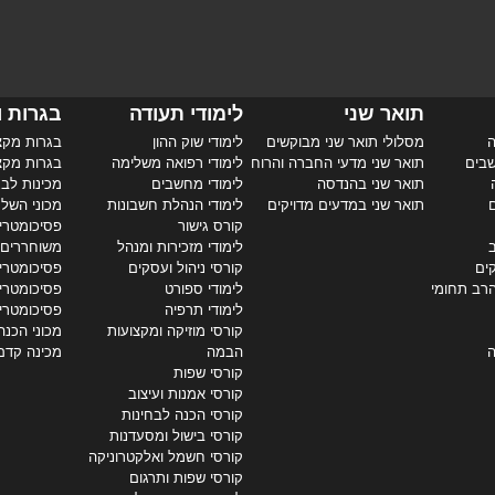
תואר שני
לימודי תעודה
בגרות ו
ה
מסלולי תואר שני מבוקשים
לימודי שוק ההון
בגרות מקצ
שבים
תואר שני מדעי החברה והרוח
לימודי רפואה משלימה
בגרות מקצ
תואר שני בהנדסה
לימודי מחשבים
מכינות לבג
ם
תואר שני במדעים מדויקים
לימודי הנהלת חשבונות
מכוני השל
קורס גישור
פסיכומטרי 
ב
לימודי מזכירות ומנהל
משוחררים
קים
קורסי ניהול ועסקים
פסיכומטרי 
הרב תחומי
לימודי ספורט
פסיכומטרי
לימודי תרפיה
פסיכומטרי
קורסי מוזיקה ומקצועות
מכוני הכנה
ה
הבמה
מכינה קדם
קורסי שפות
קורסי אמנות ועיצוב
קורסי הכנה לבחינות
קורסי בישול ומסעדנות
קורסי חשמל ואלקטרוניקה
קורסי שפות ותרגום