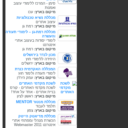
סימן - המרכז ללימודי עיצוב
ואמנות
מיקום בארץ:
עכו
מכללת נשיא טכנולוגיות
עיצוב אתרים
מיקום בארץ:
רמת גן
מכללת רמת-גן – לימודי תעודה
והעשרה
לימודי יסודות בעיצוב אתרי
אינטרנט
מיקום בארץ:
רמת גן
מכון לנדר בירושלים
היחידה ללימודי חוץ
מיקום בארץ:
ירושלים
המכללה האקדמית כנרת
לימודי תעודה ולימוד חוץ
מיקום בארץ:
עמק הירדן
לשכת מקדמי האתרים
לשכת מקדמי האתרים - קורס
בניית אתרים - אחד על אחד!
מיקום בארץ:
ראשון לציון
מכללת מנטור MENTOR
תלמד לעבוד
מיקום בארץ:
צפון
מכללת מדיאטק הייטק
הכשרת מנהלי ומפתחי אתרי
אינטרנט Webmaster 2011