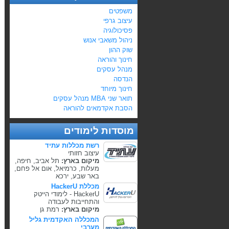
משפטים
עיצוב גרפי
פסיכולוגיה
ניהול משאבי אנוש
שוק ההון
חינוך והוראה
מנהל עסקים
הנדסה
חינוך מיוחד
תואר שני MBA מנהל עסקים
הסבת אקדמאים להוראה
מוסדות לימודים
רשת מכללות עתיד
עיצוב חזותי
מיקום בארץ:
תל אביב, חיפה,
מעלות, כרמיאל, אום אל פחם,
באר שבע, ירכא
מכללת HackerU
HackerU - לימודי הייטק
והתחייבות לעבודה
מיקום בארץ:
רמת גן
המכללה האקדמית גליל
מערבי