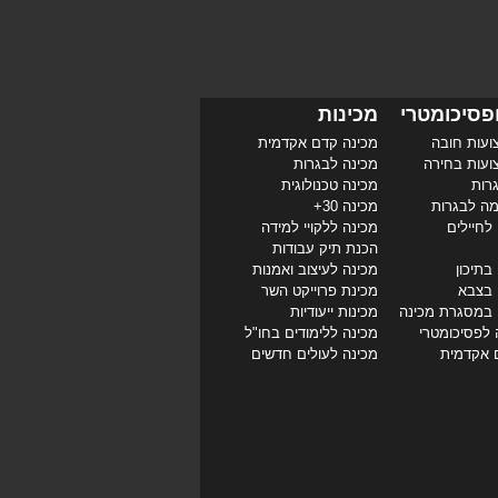
פסיכומטרי
מכינות
ועות חובה
מכינה קדם אקדמית
ועות בחירה
מכינה לבגרות
רות
מכינה טכנולוגית
מה לבגרות
מכינה 30+
לחיילים
מכינה ללקויי למידה
הכנת תיק עבודות
בתיכון
מכינה לעיצוב ואמנות
 בצבא
מכינת פרוייקט השר
 במסגרת מכינה
מכינות ייעודיות
 לפסיכומטרי
מכינה ללימודים בחו"ל
 אקדמית
מכינה לעולים חדשים