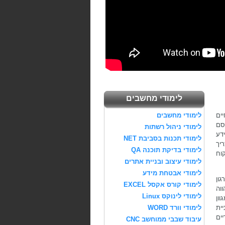
לימודי מחשבים
יים
לימודי מחשבים
סם
לימודי ניהול רשתות
דע
לימודי תכנות בסביבת NET
יך
לימודי בדיקת תוכנה QA
קוח
לימודי עיצוב ובניית אתרים
לימודי אבטחת מידע
גון
לימודי קורס אקסל EXCEL
וה
לימודי לינוקס Linux
ון
ית
לימודי וורד WORD
ים
עיבוד שבבי ממוחשב CNC