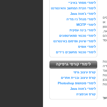
לימודי מסחר באיביי
לימודי הכרת המחשב והאינטרנט
לימודי ג'אווה Java
סים
לימודי מנהל ניו מדיה
 או
לימודי MCITP
ון
לימודי בינה עסקית
ה,
הם
לימודי טכנאי סמארטפונים
סד
לימודי שיווק ופרסום באינטרנט
לימודי אופיס
לימודי טכנאי מחשבים ניידים
ות
לימודי קורסי גרפיקה
יה
נד
קורס עיצוב גרפי
נות
קורס עיצוב ובניית אתרים
כון
לימודי פוטושופ Photoshop
ות
לימודי ג'אווה Java
קורס אנימציה
שך