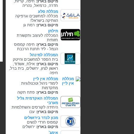
מיקום בארץ:
חיפה, קריות,
חדרה, כרמיאל, נהריה
מכללת סלע
מכללה למחשבים וגרפיקה
הוותיקה בישראל!
מיקום בארץ:
רמת גן
תילתן
המכללה לעיצוב ותקשורת
חזותית
מיקום בארץ:
חיפה קמפוס
הנמל - ליד תחנת הרכבת
המכללה למינהל
בית הספר למחשבים והייטק
מיקום בארץ:
אילת, אשדוד,
ראשון לציון, ירושלים, בית ברל,
חיפה
מכללת אין ליין
לימודי ניהול וטכנולוגיות
מתקדמות
מיקום בארץ:
פתח תקוה
המכללה האקדמית גליל
מערבי
היחידה לקורסים והשתלמויות
מיקום בארץ:
עכו
מכון לנדר בירושלים
קמפוס חרדי לנשים
מיקום בארץ:
ירושלים
אימג'