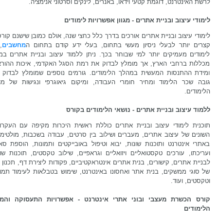
לרשת האינטרנט, דוגמת קטעי וידאו, באנרים, לינקים וסרטוני אנימציה.
לימודי עיצוב ובניית אתרים - מגוון אפשרויות לימודים
לימודי עיצוב ובניית אתרים אורכים בדרך כלל כחצי שנה, אולם כמובן שישנם קור
קצרים יותר לבעלי ניסיון מעשי בתחום, בעלי ידע קודם בתחום ה
מחשבים
,
לימודים מעמיקים יותר למי שבוחר בכך. ניתן ללמוד עיצוב ובניית אתרים במגו
מכללות ברחבי הארץ, אך מומלץ לבדוק את רמת הסגל האקדמי, איכות ההורא
ומידת ההתנסות המעשית במהלך הלימודים. גורמים נוספים שמומלץ לבדוק 
גובה שכר הלימוד ומחיר חומרי העבודה, ומיקום גיאוגרפי ונגישות של מו
הלימודים.
ללמוד עיצוב ובניית אתרים - נושאי הלימודים בקורס
תוכנית לימודי עיצוב ובניית אתרים כוללת ראשית היכרות מקיפה עם העקרונ
השונים של עיצוב אתרים, מעברים ושילוב בין סרטים, עבודה בשכבות, מולטימד
באתרי אינטרנט ותוכנות שונות, יבוא וטיפול באובייקטים ותמונות, הוספת סאו
ועריכתו, עורכים טקסטואליים ויזואליים וגראפיים, שילוב טקסטים, תוכנות שו
לבניית אתרים, קישורים, בנית אתרים אינטראקטיביים, פקודות ליצירת דף, תכנון נ
של סוגי ממשקים, בנית אתר ואחסונו באינטרנט, שימוש בטבלאות לעימוד תמונ
וטקסטים, ועוד.
קורס הכשרת מעצבי ובוני אתרי אינטרנט - אפשרויות התעסוקה והמ
הלימודים