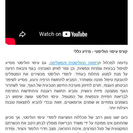
קורס עיסוי הוליסטי - מידע כללי
בדומה למכלול ה
רפואה ההוליסטית והמשלימה
, גם עיסוי הוליסטי מסייע
לטיפול בבעיות גופניות ונפשיות, וכן עוזר לאיזון האנרגיה בגוף והבאת רגיעה
על מנת למנוע מחלות בעתיד. לימודי הוליסטי מכשירים את המטפלים
להענקת טיפול מהנה ומשחרר, המביא לתחושת הרפיה ורוגע, מסייע לשיפור
הביטחון העצמי, תורם לחיזוק מערכת החיסון הטבעית של הגוף, עוזר לשחרור
הגוף ממצוקה פיזית ורגשית, ומביא תחושת רעננות והתחדשות התורמת
לבריאות הפיזית והנפשית של המטופל. עיסוי הוליסטי עושה שימוש רב
בשמנים צמחיים או שמנים ארומאטיים, וזאת ובכדי להביא לתוצאות טובות
ויעילות יותר.
כיום ישנו מגוון רחב של מכללות המציעות לימודי עיסוי הוליסטי, אך מכיוון
שהתחום אינו מפוקח על ידי משרד הבריאות מומלץ לבחון היטב את הכשרתם
המקצועית של סגל המרצים, איכות ההוראה, מצב חדרי הלימוד והציוד, ומידת