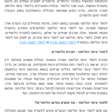
ההתנסות המעשית במהלך הלימודים. פרמטרים חשובים נוספים הם מיקום
גיאוגרפי ונגישות, גובה שכר הלימוד, ובמידה ומעוניינים בלימודי עיסוי הוליסטי
לצורכי פרנסה, מידת הסיוע שמגישה המכללה בהשתלבות בשוק העבודה
לאחר סיום הלימודים.
לימודי עיסוי הוליסטי מוצעים במגוון רמות, מרמת מתחילים ובה הקורס אורך
פגישות ספורות, ועד לימודי עיסוי הוליסטי למתקדמים המזכים בתעודת
מעסה מוסמך, ואלה אורכים שנתיים עד שלוש, בהתאם לתוכנית הלימודים.
ניתן לשלב לימודי עיסוי הוליסטי עם לימודי עיסוי אחרים, או לשלב את לימודי
עיסוי הוליסטי במסגרת
לימודי רפואה סינית
או
לימודי רפואה יפנית
.
לימודי עיסוי הוליסטי - תכנית הלימודים
תוכנית לימודי עיסוי הוליסטי עשירה ומגוונת, וכוללת נושאים מתחומי ידע
רבים. יש שוני בין לימודי רמת מתחילים ורמת מתקדמים, מן הסתם, אך בדרך
כלל לימודי עיסוי הוליסטי כוללים קורסים בנושא טכניקות עיסוי בהתאמה
לחלקי הגוף ופתולוגיות ספציפיות, טכניקות הפעלת שריר, טכניקות מתיחה,
השפעת העיסוי על רבדים פיזיים והכרתיים, טכניקות עבודה על משאבות
לימפטיות, יציבה נכונה בשעת טיפול, שמני נושא צמחיים מכבישה קרה,
אינדיקציות וקונטרה אינדיקציות מקיפות לטיפול בעיסוי, ניהול קליניקה, שימוש
בשמנים אתריים לטיפול מקומי לבעיות של מערכת התנועה, ועוד.
ללמוד עיסוי הוליסטי - מה עושים בסיום הלימודים?
עם סיום לימודי עיסוי הוליסטי הבוגרים זכאים לתעודת גמר מטעם המכללה