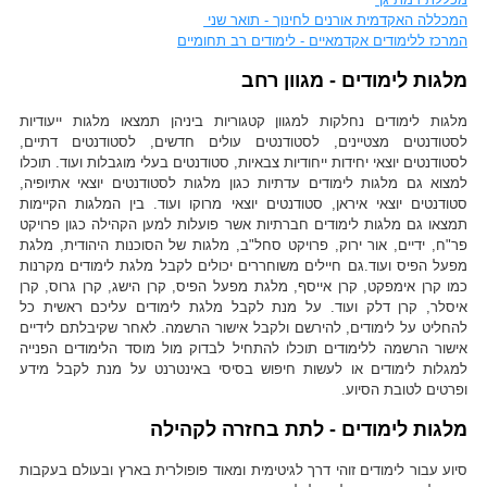
המכללה האקדמית אורנים לחינוך - תואר שני
המרכז ללימודים אקדמאיים - לימודים רב תחומיים
מלגות לימודים - מגוון רחב
מלגות לימודים נחלקות למגוון קטגוריות ביניהן תמצאו מלגות ייעודיות
לסטודנטים מצטיינים, לסטודנטים עולים חדשים, לסטודנטים דתיים,
לסטודנטים יוצאי יחידות ייחודיות צבאיות, סטודנטים בעלי מוגבלות ועוד. תוכלו
למצוא גם מלגות לימודים עדתיות כגון מלגות לסטודנטים יוצאי אתיופיה,
סטודנטים יוצאי איראן, סטודנטים יוצאי מרוקו ועוד. בין המלגות הקיימות
תמצאו גם מלגות לימודים חברתיות אשר פועלות למען הקהילה כגון פרויקט
פר"ח, ידיים, אור ירוק, פרויקט סחל"ב, מלגות של הסוכנות היהודית, מלגת
מפעל הפיס ועוד.גם חיילים משוחררים יכולים לקבל מלגת לימודים מקרנות
כמו קרן אימפקט, קרן אייסף, מלגת מפעל הפיס, קרן הישג, קרן גרוס, קרן
איסלר, קרן דלק ועוד. על מנת לקבל מלגת לימודים עליכם ראשית כל
להחליט על לימודים, להירשם ולקבל אישור הרשמה. לאחר שקיבלתם לידיים
אישור הרשמה ללימודים תוכלו להתחיל לבדוק מול מוסד הלימודים הפנייה
למגלות לימודים או לעשות חיפוש בסיסי באינטרנט על מנת לקבל מידע
ופרטים לטובת הסיוע.
מלגות לימודים - לתת בחזרה לקהילה
סיוע עבור לימודים זוהי דרך לגיטימית ומאוד פופולרית בארץ ובעולם בעקבות