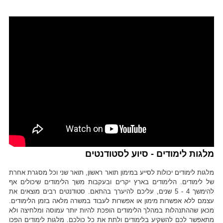
מלגות לימודים - סיוע לסטודנטים
מלגות לימודים יכולות לסייע במימון תואר ראשון, תואר שני וכל מסגרת אחרת
של לימודים. הלימודים בארץ יקרים ובעקבות משך הלימודים שיכולים אף
להימשך 4 - 5 שנים, עליכם להיערך בהתאם. סטודנטים רבים מוצאים את
עצמם ללא אפשרות מימון או אפשרות לעבוד במשרה מלאה בזמן הלימודים.
מכאן שההתנהלות במהלך הלימודים הופכת להיות יותר עמוסה ומלחיצה ולא
מתאפשר לכם להשקיע בלימודים ולתת את כל כולכם. מלגות לימודים הפכו