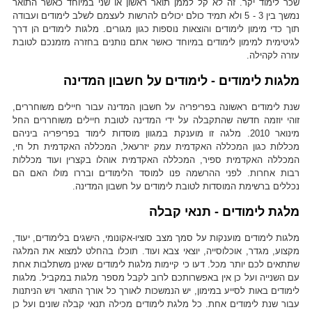
שכר לימוד יקר. זה לא קל לממן תואר ראשון או שני במיוחד כאשר התואר
נמשך בין 3 - 5 ולא תמיד כולם יכולים להרשות לעצמם לשלב לימודים ועבודה
תוך כדי מימון לימודים והוצאות נוספות כגון מגורים. מלגות לימודים הן דרך
לגיטימית למימון לימודים במיוחד כאשר אתם נותנים בחזרה מזמנכם לטובת
עזרה לקהילה.
מלגות לימודים - לימודים על חשבון המדינה
שנת לימודים ראשונה בפריפריה על חשבון המדינה עבור חיילים משוחררים,
זוהי יוזמה חדשה שהתקבלה על ידי המדינה לטובת חיילים משוחררים החל
מינואר 2010. מלגה זו מוענקת במגוון מוסדות לימוד בפריפריה ביניהם
מכללות כגון המכללה האקדמית עמק יזרעאל, המכללה האקדמית תל חי,
המכללה האקדמית ספיר, המכללה האקדמית אוהלו בקצרין ועוד מכללות
רבות אחרות. לפני ההרשמה פנו למוסד הלימודים ובררו מולו האם הם
נכללים ברשימת המוסדות לטובת לימודים על חשבון המדינה.
מלגת לימודים - תנאי קבלה
מלגות לימודים מוענקות על סמך מצב סוציו-אקונומי, הישגים בלימודים, יעוד,
מקצוע, מגדר, אוכלוסייה, יוצאי צבא ועוד. תוכלו בהחלט למצוא את המלגה
שתתאים לכם יותר מכל. דעו כי קיימות מלגות לימודים שאינן משתלבות אחת
עם השנייה ועל כן אין באפשרותכם לרוב לקבל מספר מלגות במקביל. מלגות
לימודים באות לסייע במימון, יש הנמשכות לאורך כל אורך התואר ויש הניתנות
עבור שנת לימודים אחת. כל מלגת לימודים מכילה תנאי קבלה שונים ועל כן