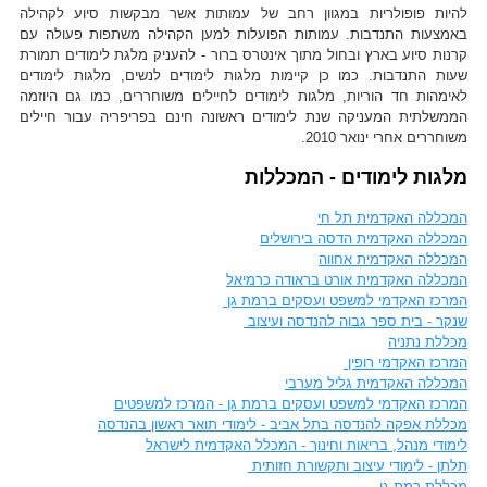
להיות פופולריות במגוון רחב של עמותות אשר מבקשות סיוע לקהילה
באמצעות התנדבות. עמותות הפועלות למען הקהילה משתפות פעולה עם
קרנות סיוע בארץ ובחול מתוך אינטרס ברור - להעניק מלגת לימודים תמורת
שעות התנדבות. כמו כן קיימות מלגות לימודים לנשים, מלגות לימודים
לאימהות חד הוריות, מלגות לימודים לחיילים משוחררים, כמו גם היוזמה
הממשלתית המעניקה שנת לימודים ראשונה חינם בפריפריה עבור חיילים
משוחררים אחרי ינואר 2010.
מלגות לימודים - המכללות
המכללה האקדמית תל חי
המכללה האקדמית הדסה בירושלים
המכללה האקדמית אחווה
המכללה האקדמית אורט בראודה כרמיאל
המרכז האקדמי למשפט ועסקים ברמת גן
שנקר - בית ספר גבוה להנדסה ועיצוב
מכללת נתניה
המרכז האקדמי רופין
המכללה האקדמית גליל מערבי
המרכז האקדמי למשפט ועסקים ברמת גן - המרכז למשפטים
מכללת אפקה להנדסה בתל אביב - לימודי תואר ראשון בהנדסה
לימודי מנהל, בריאות וחינוך - המכלל האקדמית לישראל
תלתן - לימודי עיצוב ותקשורת חזותית
מכללת רמת גן