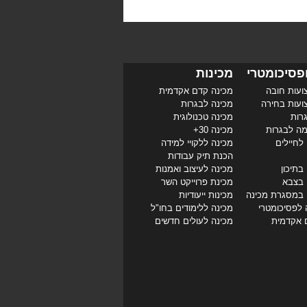
פסיכומטרי
מכינות
ועות חובה
מכינה קדם אקדמית
ועות בחירה
מכינה לבגרות
רות
מכינה טכנולוגית
מה לבגרות
מכינה 30+
לחיילים
מכינה ללקויי למידה
הכנת תיק עבודות
בתיכון
מכינה לעיצוב ואמנות
 בצבא
מכינת פרוייקט השר
 במסגרת מכינה
מכינות ייעודיות
 לפסיכומטרי
מכינה ללימודים בחו"ל
 אקדמית
מכינה לעולים חדשים