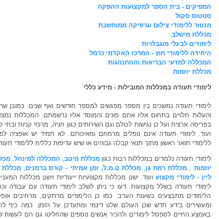
המפיקים - בית הספר למקצועות ההפקה
סטטוס סקול
מנטור ללימודי צילום וגרפיקה ממוחשבת
מכללת מישלב
לימודים לבעלי מוגבלויות
היחידה ללימודי חוץ - המרכז האקדמי כרמל
המכללה למדעי הבריאות וההתנהגות
מכללת יוזמות
לימודי תעודה במכללות המובילות - מידע כללי
לימודי תעודה נמשכים בין מספר מפגשים למספר חודשים ואף שנים. כמובן שהז
והעלות תלויים בתחום אליו אתם פונים והמוסד אליו נרשמתם. המכללות נמצא
בפריסה ארצית ועל כן נגישות לכולם וגם השירותים כגון חניה, מרכזי קניות ובתי 
ועוד. לימודי תעודה אינם נופלים מרמתם ומאיכותם. לא תמיד יש אופציה לפנ
ללימודי תואר ראשון מתוך תנאי קבלה גבוהים או שיש עדיפות כללית ללימודי תעוד
לימודי תעודה נלמדים במכללות רבות כגון
מכללת מיטב
,
המכללה למינהל
,
מכל
יוזמות
,
מכללת רמת גן
,
מכללת ט.מ.ל,
זמן אמיתי - קורס ברמנים
,
מכללת א
ליין - לימודי מקצוע
ועוד. ישנן מכללות מקצועיות ייעודיות וישנן מכללות המעני
לימודי תעודה בשלל מקצועות. דעו כי ניתן לשלב לימודי תעודה עם עבודה וככ
הלימודים מתבצעים בשעות הערב. כמו כן הלימודים מרתקים, מרחיבים אופק
ומעשירים בידע חדש שכן העולם שלנו דינמי ומתעדכן על הזמן. כמה כיף לחז
באמצע החיים לספסל לימודים ולהכיר אנשים נוספים שהחליטו גם הם לעשות שינ