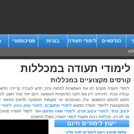
י
הנדסאים
לימודי תעודה
בגרות
פסיכומטרי
מ
לות
לימודי תעודה במכללות
קורסים מקצועיים במכללות
לימודי תעודה מקנים לנו את האפשרות לפתוח נתיב חדש לעברה קריירה חד
עבודה נוכחי, להרחיב ידע ואף ליצור הזדמנויות תעסוקה. היום יותר מכל חשוב לה
תחום לתחום היטשטש. עידן האינטרנט יצר מקומות תעסוקה חדשים ותחומי ידע 
מהמקצועות ללימודי תעודה תמצאו
לימודי מחשבים
,
לימודי שוק ההון
,
לימודי
עיצוב גרפי
,
לימודי עיצוב פנים
,
לימודי שפה ותרגום
ועוד. לימודי תעודה מהוו
אך לא רק. מכללות רבות מקנות לימודי תעודה בשלל תחומים.
ייעוץ לימודים חינם
מלא/י פרטיך ויועץ לימודים יחזור אליך