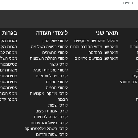
בחיים.
תואר שני
לימודי תעודה
בגרות ו
ה
מסלולי תואר שני מבוקשים
לימודי שוק ההון
בגרות מקצ
שבים
תואר שני מדעי החברה והרוח
לימודי רפואה משלימה
בגרות מקצ
תואר שני בהנדסה
לימודי מחשבים
מכינות לבג
ם
תואר שני במדעים מדויקים
לימודי הנהלת חשבונות
מכוני השל
קורס גישור
פסיכומטרי 
ב
לימודי מזכירות ומנהל
משוחררים
קים
קורסי ניהול ועסקים
פסיכומטרי 
הרב תחומי
לימודי ספורט
פסיכומטרי
לימודי תרפיה
פסיכומטרי
קורסי מוזיקה ומקצועות
מכוני הכנה
ה
הבמה
מכינה קדם
קורסי שפות
קורסי אמנות ועיצוב
קורסי הכנה לבחינות
קורסי בישול ומסעדנות
קורסי חשמל ואלקטרוניקה
קורסי שפות ותרגום