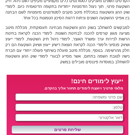
הקורסים השונים מעניקים לסטודנטים כלים מקצועיים מקיפים לשם ניהול תיק
השקעות פרטי, תוך ניצול הזדמנויות ייחודיות בתקופה הדינאמית כיום. לימודי
שוק ההון והשקעות במכללת מיטב מקנים לסטודנטים מיומנויות לשם הבחנה
בין אפיקי ההשקעה השונים וניתוח דרגות הסיכון הטמונות בכל אחד.
למבקשים להשתלב בשוק ההון והשקעות מבחינה תעסוקתית, מכללת מיטב
מציעה מגוון קורסים להכנה לבחינות השונות. לימודי הכנה לקראת בחינות
הרשות לניירות ערך ומשרד האוצר, לימודי ניהול תיק השקעות, לימודי ייעוץ
ושיווק פנסיוני ולימודי הכנה לקראת הוצאת רישיון ייעוץ ושיווק השקעות הם רק
חלק מהרשימה. בנוסף, מכללת מיטב פועלת בשיתוף פעולה ייחודי עם חברת
נישה לטובת השמה בתחום, אשר מסייע לבוגרי לימודי שוק ההון והשקעות
להשתלב במוסדות פיננסים מובילים במשק
ייעוץ לימודים חינם!
מלא/י פרטיך ויועצת לימודים תחזור אליך בהקדם.