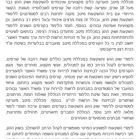
מכללת מיטב מעניקה כלים מקצועיים ואיכותיים להשקעות ושוק ההון כבר
מעל 18 שנים, ומציעה קשת רחבה של קורסים לאוכלוסייה מגוונת. הקשר
הייחודי עם בית ההשקעות מיטב מקנה יתרונות רבים לסטודנטים ללימודי
השקעות ושוק ההון, ובכלל זה צוות מרצים איכותי ובעל ניסיון רב בתחום, וכן
מקצועיות ואמינות גבוהים. בנוסף, חומר הלימוד בקורסים השונים ללימודי
השקעות ושוק ההון במכללת מיטב מתעדכן בצורה רציפה, בהתאם לשינויים
ולהתפתחויות בשוק ההון, וכן על פי הנחיות הרשות לניירות ערך ומשרד האוצר.
חשוב לציין כי כל הקורסים במכללת מיטב מועברים בבלעדיות בשיטת עו"ד
כנרת רצון פייקובסקי.
לימודי שוק ההון והשקעות במכללת מיטב כוללים קשת רחבה של קורסים,
המיועדים לקהל הרחב כמו גם למנהלים, אנשי מקצוע, סוחרים ועוד. מגוון
הקורסים כולל הכנה לבחינות הרשות לניירות ערך ומשרד האוצר למעוניינים
להוציא רישיון יעוץ השקעות או יעוץ פנסיוני, קורסים בתחומי הפיננסים השונים
למנהלים ולנושאי משרה והכשרות מתקדמות לאנשי מקצוע בתחום. אחוזי
המעבר של הסטודנטים במבחנים לרשות לניירות ערך ומשרד האוצר גבוהים
במיוחד, וזאת בשל שיטת הלימוד הייחודית הכוללת שאלות חמות, מרתונים,
ושחזורים לבחינות של הרשות לני"ע. בנוסף, מכללת מיטב מעניקה
לסטודנטים ללימודי שוק ההון והשקעות בקורסים השונים ערכת חומרי לימוד
מלאה ללא חיוב נוסף, הכוללת הסברים תיאורטיים, תרגילים ופתרונות,
ושחזורי מבחנים מהמועדים האחרונים.
לימודי השקעות למשקיע הפרטי מאפשרים לקהל הרחב להשתלב בשוק ההון,
תוך רכישת היכרות מעמיקה עם עולם המונחים והשפה המיוחדים לתחום זה.