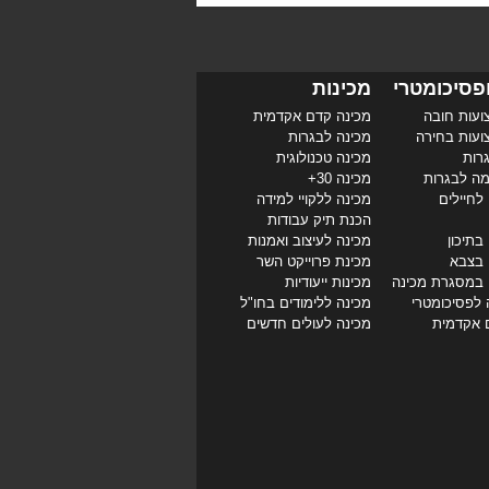
פסיכומטרי
מכינות
ועות חובה
מכינה קדם אקדמית
ועות בחירה
מכינה לבגרות
רות
מכינה טכנולוגית
מה לבגרות
מכינה 30+
לחיילים
מכינה ללקויי למידה
הכנת תיק עבודות
בתיכון
מכינה לעיצוב ואמנות
 בצבא
מכינת פרוייקט השר
 במסגרת מכינה
מכינות ייעודיות
 לפסיכומטרי
מכינה ללימודים בחו"ל
 אקדמית
מכינה לעולים חדשים