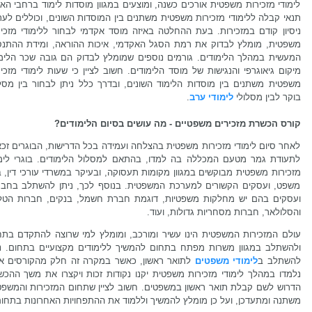
לימודי מזכירות משפטית אורכים כשנה, ומוצעים במגוון מוסדות לימוד ברחבי הא
תנאי קבלה ללימודי מזכירות משפטית משתנים בין המוסדות השונים, וכוללים לע
ניסיון קודם במזכירות. בעת ההחלטה באיזה מוסד אקדמי לבחור ללימודי מזכיר
משפטית, מומלץ לבדוק את רמת הסגל האקדמי, איכות ההוראה, ומידת ההתנס
המעשית במהלך הלימודים. גורמים נוספים שמומלץ לבדוק הם גובה שכר הלימו
מיקום גיאוגרפי והנגישות של מוסד הלימודים. חשוב לציין כי שעות לימודי מזכי
משפטית משתנים בין מוסדות הלימוד השונים, ובדרך כלל ניתן לבחור בין מסלו
בוקר לבין מסלולי
לימודי ערב
.
קורס הכשרת מזכירים משפטיים - מה עושים בסיום הלימודים?
לאחר סיום לימודי מזכירות משפטית בהצלחה ועמידה בכל הדרישות, הבוגרים זכא
לתעודת גמר מטעם המכללה בה למדו, בהתאם למסלול הלימודים. בוגרי לימו
מזכירות משפטית מבוקשים במגוון מקומות תעסוקה, ובעיקר במשרדי עורכי דין, 
משפט, ועסקים הקשורים למערכת המשפטית. בנוסף לכך, ניתן להשתלב בחבר
ועסקים בהם יש מחלקות משפטיות, דוגמת חברת חשמל, בנקים, חברות הטלפ
והסלולאר, חברות מסחריות גדולות, ועוד.
עולם המזכירות המשפטית הינו עשיר ומורכב, ומומלץ למי שרוצה להתקדם בתח
ולהשתלב במגוון משרות מפתח בתחום להמשיך ללימודים מקצועיים בתחום. ני
להשתלב ב
לימודי משפטים
לתואר ראשון, כאשר במקרה זה חלק מהקורסים א
נלמדו במהלך לימודי מזכירות משפטית יקנו נקודות זכות ויקצרו את משך ההכש
הדרוש לשם קבלת תואר ראשון במשפטים. חשוב לציין שתחום המזכירות והמשפט
משתנה ומתעדכן, ועל כן מומלץ להמשיך וללמוד את ההתפחויות האחרונות בתחום