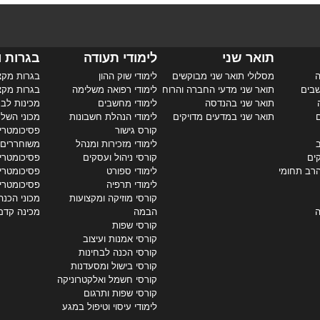
תואר שני
לימודי תעודה
בגרות ו
ה
מסלולי תואר שני מבוקשים
לימודי שוק ההון
בגרות מקצ
שבים
תואר שני מדעי החברה והרוח
לימודי רפואה משלימה
בגרות מקצ
תואר שני בהנדסה
לימודי מחשבים
מכינות לבג
ם
תואר שני במדעים מדויקים
לימודי הנהלת חשבונות
מכוני השל
קורס גישור
פסיכומטרי 
ב
לימודי מזכירות ומנהל
משוחררים
קים
קורסי ניהול ועסקים
פסיכומטרי 
הרב תחומי
לימודי ספורט
פסיכומטרי
לימודי תרפיה
פסיכומטרי
קורסי מוזיקה ומקצועות
מכוני הכנה
ה
הבמה
מכינה קדם
קורסי שפות
קורסי אמנות ועיצוב
קורסי הכנה לבחינות
קורסי בישול ומסעדנות
קורסי חשמל ואלקטרוניקה
קורסי שפות ותרגום
לימודי עיסוי וטיפול במגע