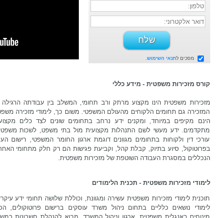
מסכים ל
תנאי השימוש
.
קורס מזכירות משפטית - מידע כללי
מזכירות משפטית הינו מקצוע מרתק ורב תחומי, המשלב בין עבודתה הרגילה 
המזכירה גם תחומים הלקוחים מהעולם המשפטי. משום כך, לימודי מזכירה משפט
הינם מקיפים במיוחד, ומקנים ידע נרחב בתחומים שונים לצד כלים מקצועי
מתקדמים. ידע מעשי לשם התנהלות מקצועית מול בתי משפט, לשכות משפטיו
עורכי דין ולקוחות בתחומים מגוונים דוגמת ארגון החומר המשפטי, רישום הער
בפרוטוקול, סיוע בתיוק, קבלת קהל, וקביעת פגישות הם רק חלק מתחומי האחרי
הנכללים במסגרת העבודה השוטפת של מזכירות משפטית.
לימודי מזכירות משפטית - תכנית הלימודים
תוכנית לימודי מזכירות משפטית עשירה ומגוונת, וכוללת שלושה תחומי ידע עיקרי
לימודי נושאים כלליים בתחום ניהול משרד עוסקים ברישום פרוטוקולים, הכ
מינוחים באנגלית משפטית, ארגון וניהול המשרד, מבוא להנהלת חשבונות במשר