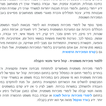
כתיבה מנהלית, תכתובת עסקית, ועוד. עבודה במשרד עורך דין ממוחשב מצרי
ידע יייחודי בתחום, ולימודי הכרת תוכנות ייחודיות למשרדי עורכי דין, שמירת הפרט
ואבטחת מידע, עיבוד תמלילים והכרת מאגרי משפט ממוחשבים מסייעים בעבו
המזכירות השוטפת.
מוקד נוסף של לימודי מזכירות משפטית הוא לימודי מבואות לענפי המשפטי
הכוללים היכרות עם המערכת המשפטית בישראל, דיני תאגידים, אכיפת החוק, די
שטרות, דיני נזיקין, דיני חוזים ומכר, דיני קניין, דיני מעמד אישי, דיני עבודה, וד
עונשין. בנוסף לכך, נערכות סדנאות מעשיות בנושאי ניהול זמן, אסרטיביות, תד
והופעה, תקשורת בינאישית, התמודדות עם מצבי לחץ ושחיקה, וכן התמחות מיוח
בנושא מתן שירות. אם אתם מתעניינים בלימודי המזכירות המשפטית, אולי תגלו ענ
גם ב
קורס המזכירות הרפואית
.
ללמוד מזכירות משפטית - קהל היעד ותנאי הקבלה
לימודי מזכירות משפטית מאפשרים להתפתח מבחינה אישית ומקצועית, ורב
בוחרים בלימודי תחום זה כמסלול קידום בתחום המזכירות. קהל יעד נוסף של לימ
מזכירות משפטית הוא מי שעוסק כיום במזכירות בבתי משפט או במשרדי עורכי די
המבקשים להשלים את הכשרתם המקצועית בתחום, על מנת להתקדם במק
העבודה ולהשתלב במשרות בכירות. חשוב לציין כי אין ידע קודם במשפטים אי
מהווה תנאי קבלה של לימודי מזכירות משפטית, אולם כמובן שבלעלי ניסיון ע
בתחום
לימודי מזכירות וניהול לשכה
או עבודה בבתי משפט ההכשרה תהיה ק
יותר. ידע ב
וורד
ו
אקסל
מהווה אף הוא יתרון בקבלה.