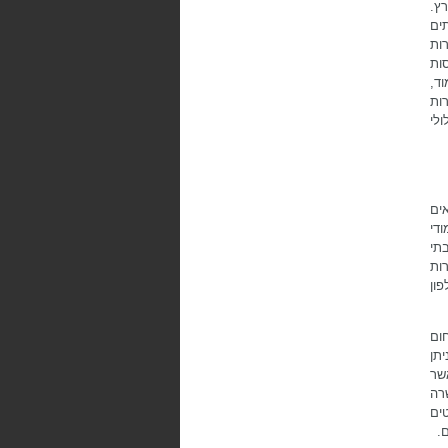
רץ.
תים
ות
ות
ד,
רות
לי
ים
די
בתי
ות
ון
ום
תן
שר
רה
ים
.