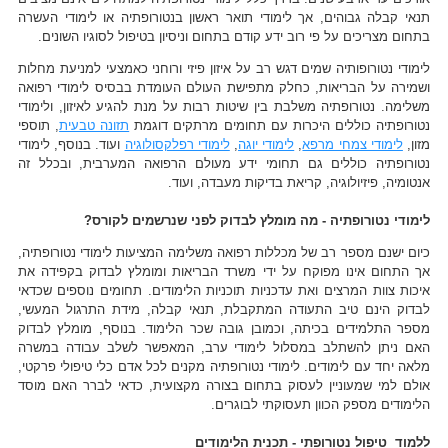
תנאי קבלה גבוהים, אך לימודי תואר ראשון בנטורופתיה או לימודי העשרה
בתחום מצריכים על פי רוב ידע קודם בתחום וניסיון בטיפול לסוגיו השונים.
לימודי נטורופותיה שמים דגש רב על איזון פיזי ורוחני כאמצעי למניעת מחלות
ושמירה על הבריאות, כחלק מתפישת העולם העומדת בבסיס לימודי רפואה
משלימה. נטורופתיה משלבת בין שיטות רבות על מנת להגיע לאיזון, ולימודי
נטורופתיה כוללים היכרות עם תחומים מרתקים דוגמת
תזונה טבעית
, תוספי
מזון,
לימודי צמחי מרפא
,
לימודי יוגה
,
לימודי רפלקסולוגיה
ועוד. בנוסף, לימודי
נטורופתיה כוללים גם תחומי ידע מעולם הרפואה המערבית, ובכלל זה
אנטומיה, פיזיולוגיה, קריאת בדיקות מעבדה, ועוד.
לימודי נטורופתיה - מה מומלץ לבדוק לפני שנרשמים לקורס?
כיום ישנם מספר רב של מכללות רפואה משלימה המציעות לימודי נטורופתיה,
אך התחום אינו מפוקח על ידי משרד הבריאות ומומלץ לבדוק בקפידה את
איכות צוות המרצים ואת עדכניות תוכניות הלימודים. תחומים נוספים שכדאי
לבדוק הינם טיב התעודה המתקבלת, תנאי קבלה, מידת התרגול המעשי,
מספר התלמידים בכיתה, וכמובן גובה שכר הלימוד. בנוסף, מומלץ לבדוק
האם ניתן להשתלב במסלול לימודי ערב, המאפשר לשלב עבודה במשרה
מלאה יחד עם לימודים. לימודי נטורופתיה מקנים לכל אדם כלי טיפולי פרקטי,
אולם למי שמעוניין לעסוק בתחום בצורה מקצועית, כדאי לברר האם מוסד
הלימודים מספק הכוון תעסוקתי לבוגרים.
ללמוד טיפול נטורופתי - תכנית הלימודים