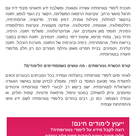
תוכנית לימודי נטורופתיה עשירה ומגוונת, ומשלבת ידע תיאורטי מקיף ידח עם
תרגול מעשי נרחב. עקרונות הרפואה המשלימה, הקשר בין הגוף לנפש, תזונה
בהקשר למחלות, פעילות גופנית, דמיון מודרך, מדיטציה, ארומתרפיה,
רפלקסולוגיה, אנטומיה, פסיכולוגיה, אתיקה מקצועית, עקרונות הפילוסופיה
הסינית, תוספי מזון וויטמינים, יוגה, אנדוקרינולוגיה, משלימי תזונה, הרפיה,
פרחי באך, צמחי מרפא, שיטות ריפוי בתזונה, ויטמינים, תזונת האדם במצבי
בריאות וחולי, ארומתרפיה, כימיה וביוכימיה של התזונה, מערכת העיכול, תזונה
קלינית, ויטמינים, בניית תפריט מאוזן וחילוף חומרים הם רק חלק מלימודי
תעודה בנטורופתיה.
קורס הכשרת נטורופתים - מה עושים כשמסתיימים הלימודים?
לאחר סיום לימודי נטורופתיה בהצלחה ועמידה בכל המבחנים הבוגרים זכאים
לתעודת גמר מטעם המוסד בו למדו, ומומלץ לבדוק שהם באישור האגודה
הישראלית לנטורופתיה. ישנו ביקוש רב לבוגרי לימודי נטורופתיה איכותיים
ומיומנים, וניתן להשתלב במכוני טיפול, מרפאות פרטיות, קופות חולים, או
עבודה כעצמאי. כמו כן, רבים בוחרים בלימודי נטורופתיה לשם ידע אישי
והתפתחות עצמית.
ייעוץ לימודים חינם!
רוצה לקבל מידע על לימודי נטורופתיה?
מלא/י פרטיך ויועצת לימודים תחזור אליך בהקדם.