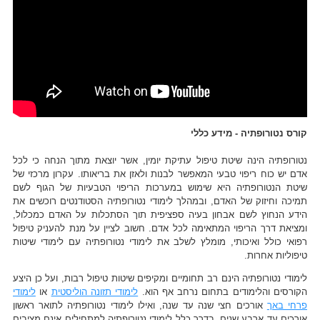
קורס נטורופתיה - מידע כללי
נטורופתיה הינה שיטת טיפול עתיקת יומין, אשר יוצאת מתוך הנחה כי לכל
אדם יש כוח ריפוי טבעי המאפשר לבנות ולאזן את בריאותו. עקרון מרכזי של
שיטת הנטורופתיה היא שימוש במערכות הריפוי הטבעיות של הגוף לשם
תמיכה וחיזוק של האדם, ובמהלך לימודי נטורופתיה הסטודנטים רוכשים את
הידע הנחוץ לשם אבחון בעיה ספציפית תוך הסתכלות על האדם כמכלול,
ומציאת דרך הריפוי המתאימה לכל אדם. חשוב לציין על מנת להעניק טיפול
רפואי כולל ואיכותי, מומלץ לשלב את לימודי נטורופתיה עם לימודי שיטות
טיפוליות אחרות.
לימודי נטורופתיה הינם רב תחומיים ומקיפים שיטות טיפול רבות, ועל כן היצע
הקורסים והלימודים בתחום נרחב אף הוא.
לימודי תזונה הוליסטית
או
לימודי
פרחי באך
אורכים חצי שנה עד שנה, ואילו לימודי נטורופתיה לתואר ראשון
אורכים עד ארבע שנים. בדרך כלל לימודי נטורופתיה למתחילים אינם מציבים