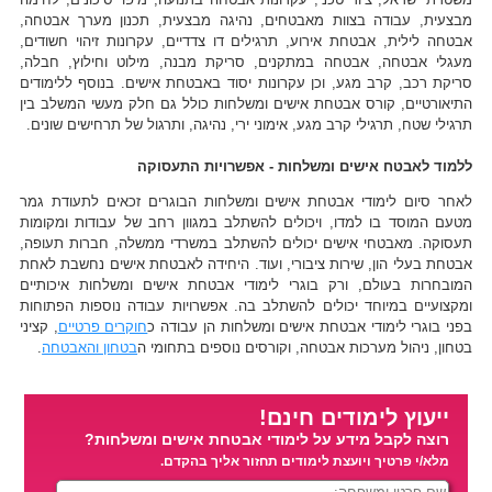
מבצעית, עבודה בצוות מאבטחים, נהיגה מבצעית, תכנון מערך אבטחה,
אבטחה לילית, אבטחת אירוע, תרגילים דו צדדיים, עקרונות זיהוי חשודים,
מעגלי אבטחה, אבטחה במתקנים, סריקת מבנה, מילוט וחילוץ, חבלה,
סריקת רכב, קרב מגע, וכן עקרונות יסוד באבטחת אישים. בנוסף ללימודים
התיאורטיים, קורס אבטחת אישים ומשלחות כולל גם חלק מעשי המשלב בין
תרגילי שטח, תרגילי קרב מגע, אימוני ירי, נהיגה, ותרגול של תרחישים שונים.
ללמוד לאבטח אישים ומשלחות - אפשרויות התעסוקה
לאחר סיום לימודי אבטחת אישים ומשלחות הבוגרים זכאים לתעודת גמר
מטעם המוסד בו למדו, ויכולים להשתלב במגוון רחב של עבודות ומקומות
תעסוקה. מאבטחי אישים יכולים להשתלב במשרדי ממשלה, חברות תעופה,
אבטחת בעלי הון, שירות ציבורי, ועוד. היחידה לאבטחת אישים נחשבת לאחת
המובחרות בעולם, ורק בוגרי לימודי אבטחת אישים ומשלחות איכותיים
ומקצועיים במיוחד יכולים להשתלב בה. אפשרויות עבודה נוספות הפתוחות
בפני בוגרי לימודי אבטחת אישים ומשלחות הן עבודה כ
חוקרים פרטיים
, קציני
בטחון, ניהול מערכות אבטחה, וקורסים נוספים בתחומי ה
בטחון והאבטחה
.
ייעוץ לימודים חינם!
רוצה לקבל מידע על לימודי אבטחת אישים ומשלחות?
מלא/י פרטיך ויועצת לימודים תחזור אליך בהקדם.