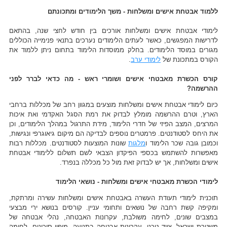
ללמוד אבטחת אישים ומשלחות - משך הלימודים ומתכונתם
לימודי אבטחת אישים ומשלחות אורכים בין חודש לחצי שנה, בהתאם
לדרישות המפגשים, כאשר לעתים הלימודים נערכים בתנאי פנימייה הכוללים
מגורים במוסד הלימודים. בחלק ממוסדות הלימוד בתחום ניתן ללמוד את
הקורס במתכונת של
לימודי ערב
.
קורס הכשרת מאבטחי אישים ושומרי ראש - מה כדאי לברר לפני
ההרשמה?
כיום לימודי אבטחת אישים ומשלחות מוצעים במגוון רחב של מכללות ברחבי
הארץ, וטרם ההרשמה מומלץ לבדוק את רמת הסגל האקדמי ואת איכות
המרצים, המצב הפיזי של חדרי הלימוד, מידת התרגול במהלך הלימודים, וכן
את היחס לסטודנטים. פרמטרים נוספים לבדיקה הם מיקום גיאוגרפי ונגישות,
וכמובן גובה שכר הלימוד ו
מלגות
שונות המוצעות לסטודנטים. מכללות רבות
מאפשרות להשתמש בכספי הפיקדון הצבאי לשם תשלום ללימודי אבטחת
אישים ומשלחות, אך יש לבדוק זאת מול כל מכללה בנפרד.
לימודי הכשרת מאבטחי אישים ומשלחות - נושאי הלימוד
תוכנית לימודי תעודת העשרה באבטחת אישים ומשלחות עשירה ומרתקת,
ומקיפה קשת רחבה של נושאים ותחומי עניין. קורסים בנושא ירי מבצעי
במצבים שונים, לחימה משולבת, עקרונות האבטחה, נהלי אבטחה של
משטרת ישראל, ציוד טכני, עקרונות אבטחה בתנועה, מיפוי סיכונים, לחימה