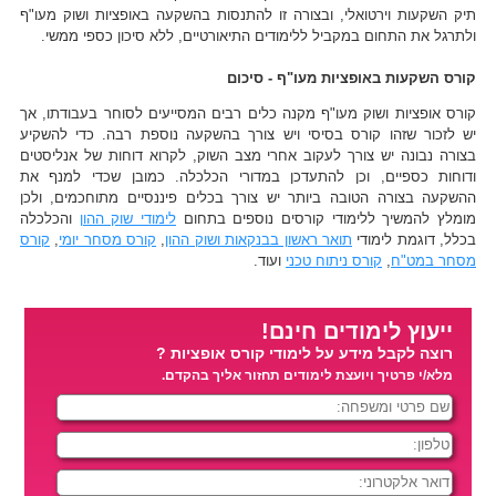
תיק השקעות וירטואלי, ובצורה זו להתנסות בהשקעה באופציות ושוק מעו"ף
ולתרגל את התחום במקביל ללימודים התיאורטיים, ללא סיכון כספי ממשי.
קורס השקעות באופציות מעו"ף - סיכום
קורס אופציות ושוק מעו"ף מקנה כלים רבים המסייעים לסוחר בעבודתו, אך
יש לזכור שזהו קורס בסיסי ויש צורך בהשקעה נוספת רבה. כדי להשקיע
בצורה נבונה יש צורך לעקוב אחרי מצב השוק, לקרוא דוחות של אנליסטים
ודוחות כספיים, וכן להתעדכן במדורי הכלכלה. כמובן שכדי למנף את
ההשקעה בצורה הטובה ביותר יש צורך בכלים פיננסיים מתוחכמים, ולכן
מומלץ להמשיך ללימודי קורסים נוספים בתחום
לימודי שוק ההון
והכלכלה
בכלל, דוגמת לימודי
תואר ראשון בבנקאות ושוק ההון
,
קורס מסחר יומי
,
קורס
מסחר במט"ח
,
קורס ניתוח טכני
ועוד.
ייעוץ לימודים חינם!
רוצה לקבל מידע על לימודי קורס אופציות ?
מלא/י פרטיך ויועצת לימודים תחזור אליך בהקדם.