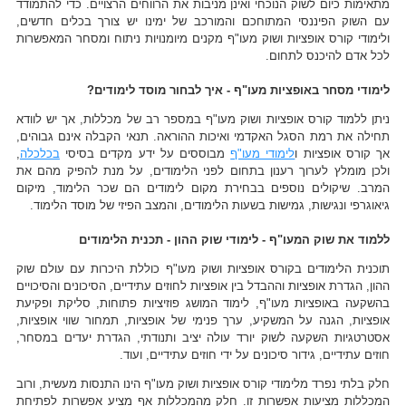
מתאימות כיום לשוק הנוכחי ואינן מניבות את הרווחים הרצויים. כדי להתמודד
עם השוק הפיננסי המתוחכם והמורכב של ימינו יש צורך בכלים חדשים,
ולימודי קורס אופציות ושוק מעו"ף מקנים מיומנויות ניתוח ומסחר המאפשרות
לכל אדם להיכנס לתחום.
לימודי מסחר באופציות מעו"ף - איך לבחור מוסד לימודים?
ניתן ללמוד קורס אופציות ושוק מעו"ף במספר רב של מכללות, אך יש לוודא
תחילה את רמת הסגל האקדמי ואיכות ההוראה. תנאי הקבלה אינם גבוהים,
אך קורס אופציות ו
לימודי מעו"ף
מבוססים על ידע מקדים בסיסי
בכלכלה
,
ולכן מומלץ לערוך רענון בתחום לפני הלימודים, על מנת להפיק מהם את
המרב. שיקולים נוספים בבחירת מקום לימודים הם שכר הלימוד, מיקום
גיאוגרפי ונגישות, גמישות בשעות הלימודים, והמצב הפיזי של מוסד הלימוד.
ללמוד את שוק המעו"ף - לימודי שוק ההון - תכנית הלימודים
תוכנית הלימודים בקורס אופציות ושוק מעו"ף כוללת היכרות עם עולם שוק
ההון, הגדרת אופציות וההבדל בין אופציות לחוזים עתידיים, הסיכונים והסיכויים
בהשקעה באופציות מעו"ף, לימוד המושג פוזיציות פתוחות, סליקת ופקיעת
אופציות, הגנה על המשקיע, ערך פנימי של אופציות, תמחור שווי אופציות,
אסטרטגיות השקעה לשוק יורד עולה יציב ותנודתי, הגדרת יעדים במסחר,
חוזים עתידיים, גידור סיכונים על ידי חוזים עתידיים, ועוד.
חלק בלתי נפרד מלימודי קורס אופציות ושוק מעו"ף הינו התנסות מעשית, ורוב
המכללות מציעות אפשרות זו. חלק מהמכללות אף מציע אפשרות לפתיחת