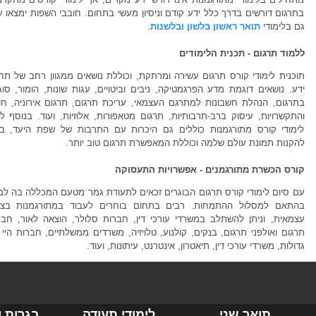
בתרגום דורשים בדרך כלל ידע קודם וניסיון מעשי בתחום. חובבי השפות ימצאו ענ
גם בלימודי
תואר ראשון בלשון ובלשנות
.
ללמוד תרגום - תכנית הלימודים
תוכנית לימודי קורס תרגום עשירה ומרתקת, וכוללת נושאים ממגוון רחב של תחו
ידע. נושאים דוגמת מדע הפרגמטיקה, ניבים וביטויים, עגות שונות, הומור, סוג
בתרגום, הנהלת חשבונות למתרגם העצמאי, עריכת תרגום, תרגום אירוניה, חוז
והתקשרויות, עיסוק ברב-תרבותיות, תרגום מטאפורות, אלוזיות, ועוד. בנוסף ל
לימודי קורס מתורגמנות כוללים גם היכרות עם התרבות של שפת היעד, בכ
להקנות תמונת עולם שלמה וכוללת המאפשרת תרגום טוב יותר.
קורס הכשרת מתורגמנים - אפשרויות התעסוקה
עם סיום לימודי קורס תרגום הבוגרים זכאים לתעודת גמר מטעם המכללה בה למד
בהתאם למסלול ההתמחות. רבים בתחום בוחרים לעבוד במתורגמנות בצו
עצמאית, וניתן להשתלב במשרדי עורכי דין, חברות סלולר, הוצאה לאור, חבר
תרגום ואולפני תרגום, בנקים, קולנוע, טלויזיה, משרדים ממשלתיים, חברות היי
גדולות, משרדי עורכי דין, תיאטרון, אינטרנט, עיתונות, ועוד.
תואר שני
לימודי תעודה
בגרות ו