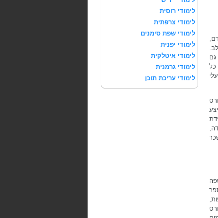
לימודי רוסית
לימודי צרפתית
לימודי שפת סימנים
ם,
לימודי יפנית
ב.
לימודי איטלקית
גם
 כל
לימודי גרמנית
עלי
לימודי עריכת תוכן
רס
צע
דת
ה,
שכר
פה
פר
ת,
ורס
ים