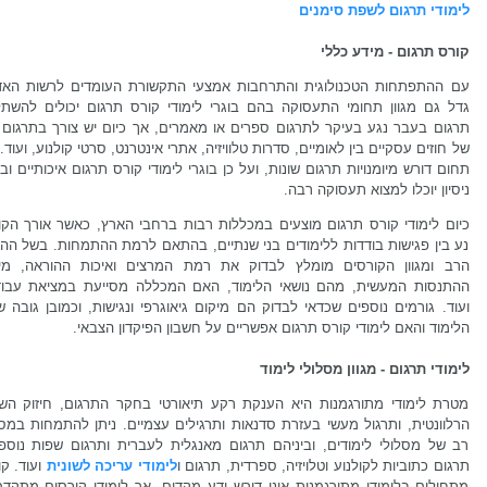
לימודי תרגום לשפת סימנים
קורס תרגום - מידע כללי
עם ההתפתחות הטכנולוגית והתרחבות אמצעי התקשורת העומדים לרשות האד
גדל גם מגוון תחומי התעסוקה בהם בוגרי לימודי קורס תרגום יכולים להשתל
תרגום בעבר נגע בעיקר לתרגום ספרים או מאמרים, אך כיום יש צורך בתרגום 
של חוזים עסקיים בין לאומיים, סדרות טלוויזיה, אתרי אינטרנט, סרטי קולנוע, ועוד.
תחום דורש מיומנויות תרגום שונות, ועל כן בוגרי לימודי קורס תרגום איכותיים וב
ניסיון יוכלו למצוא תעסוקה רבה.
כיום לימודי קורס תרגום מוצעים במכללות רבות ברחבי הארץ, כאשר אורך הקו
נע בין פגישות בודדות ללימודים בני שנתיים, בהתאם לרמת ההתמחות. בשל ההי
הרב ומגוון הקורסים מומלץ לבדוק את רמת המרצים ואיכות ההוראה, מי
ההתנסות המעשית, מהם נושאי הלימוד, האם המכללה מסייעת במציאת עבוד
ועוד. גורמים נוספים שכדאי לבדוק הם מיקום גיאוגרפי ונגישות, וכמובן גובה 
הלימוד והאם לימודי קורס תרגום אפשריים על חשבון הפיקדון הצבאי.
לימודי תרגום - מגוון מסלולי לימוד
מטרת לימודי מתורגמנות היא הענקת רקע תיאורטי בחקר התרגום, חיזוק הש
הרלוונטית, ותרגול מעשי בעזרת סדנאות ותרגילים עצמיים. ניתן להתמחות במס
רב של מסלולי לימודים, וביניהם תרגום מאנגלית לעברית ותרגום שפות נוספו
תרגום כתוביות לקולנוע וטלויזיה, ספרדית, תרגום ו
לימודי עריכה לשונית
ועוד. ק
מתחילים בלימודי מתורגמנות אינו דורש ידע מקדים, אך לימודי קורסים מתקדמ