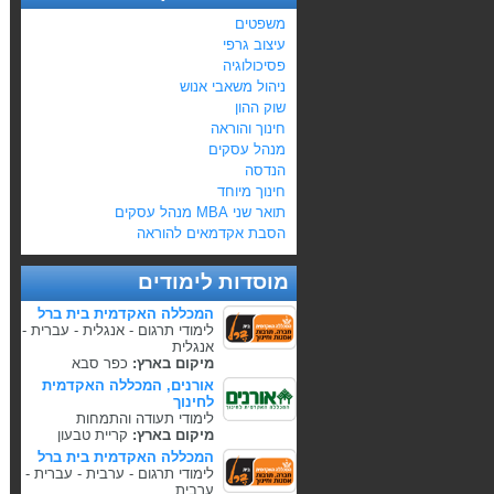
משפטים
עיצוב גרפי
פסיכולוגיה
ניהול משאבי אנוש
שוק ההון
חינוך והוראה
מנהל עסקים
הנדסה
חינוך מיוחד
תואר שני MBA מנהל עסקים
הסבת אקדמאים להוראה
מוסדות לימודים
המכללה האקדמית בית ברל
לימודי תרגום - אנגלית - עברית -
אנגלית
מיקום בארץ:
כפר סבא
אורנים, המכללה האקדמית
לחינוך
לימודי תעודה והתמחות
מיקום בארץ:
קריית טבעון
המכללה האקדמית בית ברל
לימודי תרגום - ערבית - עברית -
ערבית