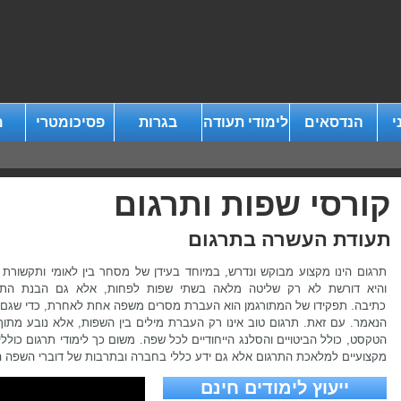
י
הנדסאים
לימודי תעודה
בגרות
פסיכומטרי
מ
קורסי שפות ותרגום
תעודת העשרה בתרגום
תרגום הינו מקצוע מבוקש ונדרש, במיוחד בעידן של מסחר בין לאומי ותקשורת ב
והיא דורשת לא רק שליטה מלאה בשתי שפות לפחות, אלא גם הבנת התרבו
כתיבה. תפקידו של המתורגמן הוא העברת מסרים משפה אחת לאחרת, כדי שגם מי
הנאמר. עם זאת. תרגום טוב אינו רק העברת מילים בין השפות, אלא נובע מת
הטקסט, כולל הביטויים והסלנג הייחודיים לכל שפה. משום כך לימודי תרגום כוללי
מקצועיים למלאכת התרגום אלא גם ידע כללי בחברה ובתרבות של דוברי השפה הר
ייעוץ לימודים חינם