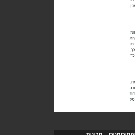
יין
מי
יות
ים
כך,
די
ו,
רה
ות
 טק
פסיכומטרי
מכינות