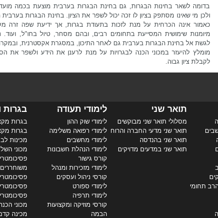
בדומה לשאר בחינות הבגרות, גם בחינת הבגרות בערבית מוצעת בכמה מועדי
ולכן מי שאינו מסתפק בציון לו זכה יכול לשפר את הציון. בחינת הבגרות בערבית 
כאמור אינה הכרחית על מנת לזכות בתעודת בגרות, אך ידיעת שפה זרה מק
מיומנות שימושית המסייעת בתחומים רבים, ובהם מסחר, טיול בחו"ל, ועוד. ני
לגשת אל בחינת הבגרות בערבית גם לאחר התיכון, במסגרת אקסטרנית, ובמקרה 
מומלץ להיעזר במכוני הכנה לבגרויות על מנת לרענן את הידע ולשפר את הסיכ
לקבלת ציון גבוה.
תואר שני
לימודי תעודה
בגרות ו
ה
מסלולי תואר שני מבוקשים
לימודי שוק ההון
בגרות מקצ
שבים
תואר שני מדעי החברה והרוח
לימודי רפואה משלימה
בגרות מקצ
תואר שני בהנדסה
לימודי מחשבים
מכינות לבג
ם
תואר שני במדעים מדויקים
לימודי הנהלת חשבונות
מכוני השל
קורס גישור
פסיכומטרי 
ב
לימודי מזכירות ומנהל
משוחררים
קים
קורסי ניהול ועסקים
פסיכומטרי 
הרב תחומי
לימודי ספורט
פסיכומטרי
לימודי תרפיה
פסיכומטרי
קורסי מוזיקה ומקצועות
מכוני הכנה
ה
הבמה
מכינה קדם