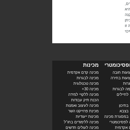
ם,
היא
נה
תן
זו
וי
פסיכומטרי
מכינות
ועות חובה
מכינה קדם אקדמית
ועות בחירה
מכינה לבגרות
רות
מכינה טכנולוגית
מה לבגרות
מכינה 30+
לחיילים
מכינה ללקויי למידה
הכנת תיק עבודות
בתיכון
מכינה לעיצוב ואמנות
 בצבא
מכינת פרוייקט השר
 במסגרת מכינה
מכינות ייעודיות
 לפסיכומטרי
מכינה ללימודים בחו"ל
 אקדמית
מכינה לעולים חדשים