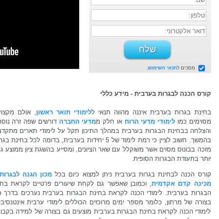
מסכים ל
תנאי השימוש
.
קורס הכנה לבגרות בערבית - מידע כללי
בחינת בגרות בערבית איננה מהווה תנאי ל
לימודי תואר ראשון
, אולם מקצוע
מסוימים כמו
לימודי מדעי הרוח
או חלק מ
מדעי החברה
דורשים שפה זרה נוספ
והצלחה בבחינת הבגרות בערבית במהלך התיכון תקל על לימודי תארים מתקדמ
בהמשך. חשוב לציין כי רמת לימוד של 5 יחידות בערבית, בדומה לכל בחינת ב
מזכה בבונוס מסוים אשר משוקלל עם שאר הציונים, ומסייע בהשגת ציון ממוצע ג
יותר בתעודת הבגרות הסופית.
קורס הכנה לבחינת בגרות בערבית ניתן למצוא כיום בכל
מכון הגנה לבגרות
מכינה קדם אקדמית
, וכמובן שאפשר גם לקחת שיעורים פרטיים לקראת בחי
הבגרות בערבית. לימודי הכנה לקראת בחינת הבגרות בערבית נערכים בדרך כ
בצורה של מרתון, כלומר מספר ימים מרוכזים הכוללים לימודי ערבית אינטנסיבי
לימודי הכנה לקראת בחינת הבגרות בערבית מוצעים גם בצורה של למידה בקבוצ