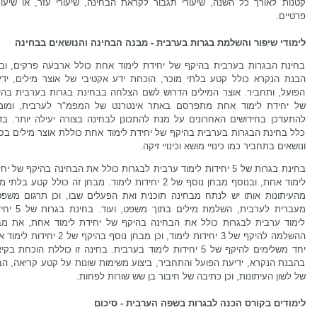
קטנות לאורך כל השנה, שיעורי תגבור לקראת הבחינה, שיעורי עזר, או שיעור
פרטיים.
לימודי שיפור והשלמת בגרות בערבית - מבנה הבחינה והנושאים בבחינה
בחינת הבגרות בערבית בהיקף של יחידת לימוד אחת כולל ארבעה פרקים, וב
הבנת הנקרא כולל קטע בלתי מוכר, הוכחת ידע אקטיבי של אוצר מילים, ידי
הפועל, ותחביר. אוצר המילים הדרוש לשם הצלחה בבחינת בגרות בערבית בהי
של יחידת לימוד אחת מתפרסם באתר אינטרנט של המפמ"ר לערבית, ומומ
להתעדכן בחידושים האחרונים על מנת להתכונן לבחינה בצורה יעילה יותר. בד
כלל בחינת הבגרות בערבית בהיקף של יחידת לימוד אחת כוללת אוצר מילים בסי
ונושאים בתחביר כמו כינויי מושא וכינויי זיקה.
בחינת בגרות של 5 יחידות לימוד ערבית לבגרות כולל את הבחינה בהיקף של יח
לימוד אחת, ובנוסף מבחן נוסף של 2 יחידות לימוד. מבחן זה כולל קטע בלתי
מהעיתונות אותו יש לנתח מבחינה תוכנית ואת הפעלים שבו, וכן תרגום משפט
מעברית לערבית, השלמת מילים בתוך משפט,
לימוד ערבית לבגרות כולל את הבחינה בהיקף של יחידת לימוד אחת, את מב
ההשלמה להיקף של 3 יחידות לימוד, וכן מבחן נוסף בהיקף של 2 יחי
יחד משלימים להיקף של 5 יחידות לימוד בערבית. בחינה זו כוללת הוכחת בק
בהבנת הנקרא, ידיעת הפועל והתחביר, ביצוע משימות שונות על קטע קריאה, הב
של לשון העיתונות, וכן כתיבה של חיבור בן שש שורות לפחות.
לימודים בקורס הכנה לבגרות בשפה הערבית - סיכום