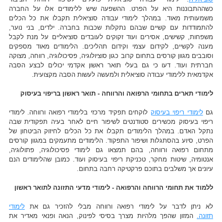
כשההתבוננות היא על הפרט. ההשפעה שיש ללימודים אלו על החברה
משמעותית מאוד. במהלך לימודי עבודה סוציאלית תקבלו את כל הכלים
להתמודדות עם קשיים שבהם נתקלות שכבות בחברה. ילדים, בני נוער,
משפחות, קשישים, אסירים ועוד זקוקים לעובדים סוציאליים על מנת לקבל
מענה לקשיים, לקידום עצמי וקידום תהליכים. הלימודים מאוד מספקים
וסובבים מגוון קורסים בתחום קרוב כגון סוציולוגיה, פסיכולוגיה, רווחה, מצוקה
חברתית ועוד. דעו כי גם בעלי תואר ראשון אקדמי יכולים לבצע הסבה
אקדמאית ללימודי עבודה סוציאלית ולמעשה לעשות הסבה מקצועית.
לימודי תארים בתחומי הרפואה והרווחה - תואר ראשון בריפוי בעיסוק
גם
לימודי ריפוי בעיסוק
לוקחים תפקיד מרכזי בלימודי רפואה ורווחה. לימודי
ריפוי בעיסוק מכשירים סטודנטים לשיפור חיים לאחר בעיה תפקודית שבה
נתקל האדם. במהלך הלימודים תקבלו את כל הכלים לחיזוק הביטחון של
הפרט, סיוע בהסתגלות ושיפור התפקוד. הלימודים מתעמקים במגוון קורסים
מתחום רפואה ורווחה, בהם תמצאו גם לימודי פסיכולוגיה, פתולוגיה,
אנטומיה, שיטות מחקר, טכניקת ריפוי בעיסוק ועוד. כמובן שהלימודים הנם
עיונים אך משלבים בתוכם פרקטיקה רחבה בתחום.
ללמוד את תחומי הרווחה והרפואה - לימודי מדעי התזונה לתואר ראשון
לא ניתן לדבר על לימודי רפואה ורווחה מבלי להזכיר גם את
לימודי
תזונה.
המזון שהפך מלהיות מצרך בסיסי לפינוק, הנאה ופנאי מאדיר את