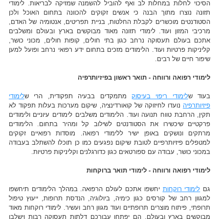
הסיכוי לחלות במחלות לב ואף להוביל להשמנה שמזיקה לבריאות. לימודי
תזונה נוצרו מתוך הבנה כי אנשים זקוקים להכוונה בתחום האוכל ולכן
הסטודנטים מוכשרים לקבלת החלטות, בניית תפריטים, אנטומיה של האדם,
מרכיבי המזון ועוד. לימודי תזונה מאוד מבוקשים בארץ ובעולם ומשלבים
אתכם בעולם תעסוקה נרחב כגון בתי חולים, קופות חולים, מכוני כושר,
קליניקות פרטיות ועוד. הלימודים מזכים בתחום ידע רפואי נרחב ופועל למען
שיפור חיים של רבים.
לימודי רפואה ורווחה - תואר ראשון בפיזיותרפיה
בעוד ש
לימודי ריפוי בעיסוק
מתמקדים בבעיה תפקודית, הרי ש
לימודי
פיזיותרפיה
נועדו לחיזוקה של קואורדינציה, שיקום מערכות בעלות תפקוד לא
תקין, הרחבת טווח תנועה ועוד. הלימודים משלבים לימודים עיוניים ולימודים
פרקטיים שיכשירו את הסטודנטים לשילוב קל ומהיר בתחום. הלימודים
מרתקים ונושקים באופן ישיר ללימודי רפואה. מוסדות רפואיים זקוקים
למטפלים פיזיותרפיים לטובת שיקום נפגעים כמו כן תוכלו להשתלב בעבודה
במכוני כושר, עבודה עם ספורטאים כגון כדורגלנים וקליניקות פרטיות.
לימודי רפואה ורווחה - לימודי תואר ברוקחות
גם
לימודי רוקחות
יחשפו אתכם לעולם הרפואה. במהלך הלימודים תיחשפו
למגוון רחב של קורסים כגון כימיה, ביולוגיה, הנדסת תרופות, ייעוץ טיפול
תרופתי, פיתוח מוצרים תרופתיים ועוד מגוון רחב ועשיר. לימודי רוקחות מאוד
מבוקשים בארץ ובעולם. הם יפתחו עבורכם דלתות תעסוקה רבות וישלבו