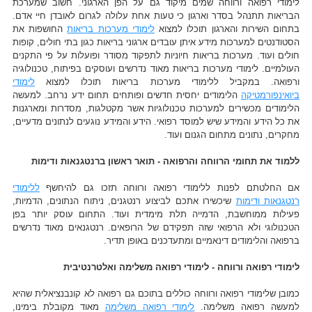
לימודי רפואה ורווחה שמים מיקוד גם על הפן הארגוני. חשוב שמערכת
הבריאות תתנהל בסדר וארגון כי טעות אחת עלולה לגרום לאובדן חיי אדם.
בתחום השירות והארגון תוכלו למצוא
לימודי מערכות בריאות
החושפות את
הסטודנטים למערכות מידע איתן עובדים ארגוני בריאות כגון בתי חולים, קופות
חולים ועוד. מערכות בריאות חיוניות לתפקוד מסודר ופועלות על פי התקנים
העולמיים. לימודי מערכות בריאות מאוד נדרשים ועוסקים בפיתוח, טכנולוגיה
ורפואה. במקביל ללימודי מערכות בריאות תוכלו למצוא
לימודי
ביואינפורמטיקה
הלימודים יחסית חדשים ופותחים תחום ידע נרחב. למעשה
הלימודים מכשירים למערכות טכנולוגיות אשר מקטלגות, מסדרות ומארגנות
את כל הידע והמידע שיש למוסד רפואי. הידע והמידע נוגעים לנתונים מדעיים,
מחקרים, נתונים מתחום הגנום ועוד.
ללמוד את תחומי הרווחה והרפואה - תואר ראשון ברנטגנאות ודימות
אם החלטתם לפנות ללימודי רפואה ורווחה תזכו גם להיחשף
ללימודי
רנטגנאות ודימות
שיכשירו אתכם לביצוע רנטגנים, ניתוח הנתונים, הדמיות,
פעילות ממוחשבת, הדמייה תלת מימדית ועוד. התחום עוסק יותר בפן
הטכנולוגי ולא הרפואי שזה תפקידם של הרופאים. רנטגנאים מאוד נדרשים
ברפואה והלימודים דינאמיים ומתעדכנים באופן תדיר.
לימודי רפואה ורווחה - לימודי רפואה משלימה ואלטרנטיבית
כמובן שלימודי רפואה ורווחה כוללים בתוכם גם רפואה לא קונבנציאלית שהיא
למעשה רפואה משלימה.
לימודי רפואה משלימה
מאוד מקובלת בימינו,