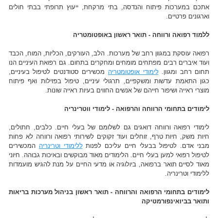
אתכם במערכות פיתוח והנדסה, בתי מרקחת, ייעוץ תרופתי בבתי חולים
וארגונים פרטיים.
ללמוד רפואה ורווחה - תואר ראשון באופטומטריה
רפואה עוסקת במגוון רחב של מערכות. הלב, העורקים, הכליות, המוח, הכבד
ועוד איברים רבים מפתחים מומחים ומחקרים בתחום. גם רפואת העיניים הנו
תחום רחב ומגוון.
לימודי אופטומטריה
מכשירים סטודנטים לטיפול בעיניים,
כגון התאמת עדשות ומשקפיים, תרגולי עיניים, טיפול בפזילות ואף פיתוח
מוצרי ראייה ושיפור חייהם של אנשים החווים בעיות ראייה שונות.
לימודים בתחומי הרווחה והרפואה - לימודי ווטרינריה
לימודי רפואה ורווחה דואגים גם לשלומם של בעלי חיים. כלבים, חתולים,
חיות משק, חיות טרף, זוחלים ועוד זקוקים לשירותי רפואה ורווחה לא פחות
מבני אדם. לטיפול בבעלי חיים עליכם לפנות
ללימודי וטרינריה
המכשירים
לטיפול רפואי למען בעלי חיים. הלימודים מאוד מבוקשים ובאיכות גבוהה. חיוני
מאוד לסיים תואר ברפואה, ביולוגיה או מדעי החיים על מנת להגיש מועמדות
ללימודי וטרינריה.
לימודים בתחומי הרפואה והרווחה - תואר ראשון בניהול מערכות בריאות
ותואר בביואינפורמטיקה