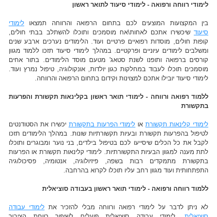
לימודי רווחה ורפואה - לימודי סיעוד לתואר ראשון
בין המקצועות המוצעים לכם בתחום הרפואה והרווחה תמצאו
לימודי
סיעוד
שיכשירו אתכם לאחות\אח מוסמכים ותוכלו להשתלב בבתי חולים,
קופות חולים, מוסדות רפואיים פרטיים ועוד. הלימודים נערכים ארבע שנים
ומשלבים לימודים עיוניים ופרקטיים. במהלך לימודי סיעוד תזכו ללמוד מגוון
קורסים ברפואה ותופנו לשנת סטאג' מטעם מוסד הלימודים. בתור אחים
מוסמכים תוכלו לעבוד במחלקות כגון יולדות, אונקולוגיה, טיפול נמרץ ועוד.
לימודי סיעוד יובילו אתכם למצוינות וקידום בתחום הרפואה והרווחה.
ללמוד רפואה ורווחה - לימודי תואר ראשון בקלינאות תקשורת והפרעות
בתקשורת
לימודי קלינאות תקשורת
או
לימודי הפרעות בתקשורת
יכשירו את הסטודנטים
לטיפול בהפרעות תקשורת ובעיות תקשורתיות שונות. במהלך הלימודים תזכו
לקבל את כל הכלים שיסייעו לכם בטיפול בילדים, בני נוער ומבוגרים ותוכלו
לתת מענה למגוון הבעיות התקשורתיות. לימודי קלינאות תקשורת או הפרעות
בתקשורת מתמקדים רבות בשפה, פיזיולוגיה, אנטומיה, פסיכולוגיה
התפתחותית ועוד מגוון רחב עליו תוכלו לקרוא בהרחבה.
ללמוד רווחה ורפואה - לימודי תואר ראשון בעבודה סוציאלית
לא ניתן לדבר על לימודי רפואה ורווחה מבלי להזכיר את
לימודי עבודה
סוציאלית
. לימודי עבודה סוציאלית פועלים לשיפור רווחת הציבור