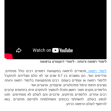
לימודי רפואה ורווחה - לימודי דוקטורט ברפואה
לימודי רפואה
מכשירים לרפואה במקצועות רפואיים רבים כולל מנתחים,
מרדימים ועוד, הם נמשכים בין 6-7 שנים אך לא כולם מצליחים להתקבל
ללימודי רפואה או עומדים בעומס. רבים מהמקצועות בלימודי רפואה ורווחה
מציעים תחומי טיפול פסיכולוגיים, שיקומיים, ארגוניים ועוד.
הלימודים מקנים תואר ראשון ותוכלו להמשיך להתקדם איתו בתחומים קרובים
רבים אחרים. הלימודים מרתקים, עדכניים והם לעולם לא מסתיימים. תזכו
לנסוע בעולם, להשתתף בכנסים והשתלמויות ולפרסם מחקרים. בואו
להיחשף לעולם הרפואה הרחב.