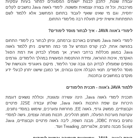
עבודה שונות, לתכנן לבנות יישומים המסוגלים לפתור בעיות עסקיות
מורכבות, וכל זה בצורה עצמאית ופשוטה. לימודי ג'אווה Java נחשבים לקלים
יחסית, וגם מי שאינו שואף לעבוד בתחום המחשוב אלא ללמוד לשם
התפתחות אישית יפיק תועלת רבה מלימודי התחום.
לימודי ג'אווה JAVA - איך לבחור מוסד לימודים?
לימודי ג'אווה Java משתנים באורכם וברמתם, וניתן לבחור בין לימודי התחום
בפגישה אחת, לבין קורס הנפרש על פני כמה חודשים. ניתן ללמוד ג'אווה
Java במגוון מכללות ברחבי הארץ, אך מומלץ לבדוק את רמת הסגל
האקדמי, איכות ההוראה, ומידת ההתנסות המעשית במהלך הלימודים. גורמים
נוספים שמומלץ לבדוק הם גובה שכר הלימוד, מיקום גיאוגרפי והנגישות של
מוסד הלימודים. תנאי הקבלה אינם גבוהים, אך כמובן שישנו יתרון לבעלי ידע
מוקדם במחשבים ובתכנות.
ללמוד JAVA ג'אווה - תכנית הלימודים
תוכנית לימודי ג'אווה Java, הינה עשירה ומגוונת, וכוללת נושאים דוגמת
היכרות עם שפת התכנות ג'אווה Java, שולחן עבודה J2SE פרטיים
וקבוצתיים, ממשק גרפי, ג'אווה EE, מחרוזות ומערכים, שימוש במסדי נתונים,
עקרונות מערכות הפעלה, תזמון תהליכים, תכנות מונחה עצמים, גישה למסדי
נתונים בעזרת JDBC, מבנה השפה, ליבה ג'אווה פרטיים וקבוצתיים, Java
Script מבנה נתונים, אלגוריתם, Treading ועוד.