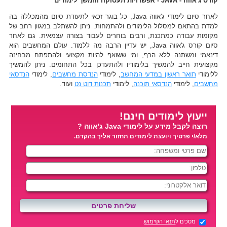
קורס ג'אווה - JAVA - אפשרויות תעסוקה והמשך לימודים
לאחר סיום לימודי ג'אווה Java, כל בוגר זכאי לתעודת סיום מהמכללה בה
למדת בהתאם למסלול הלימודים ולהתמחות. ניתן להשתלב במגוון רחב של
מקומות עבודה כמתכנת, ורבים בוחרים לעבוד בצורה עצמאית. גם לאחר
סיום קורס ג'אווה Java, יש עדיין הרבה מה ללמוד. עולם המחשבים הוא
דינאמי ומשתנה ללא הרף, ומי ששואף להיות מקצועי ולהתפתח מבחינה
מקצועית חייב להמשיך בלימודיו ולהתעדכן בכל התחומים. ניתן להמשיך
ללימודי
תואר ראשון במדעי המחשב
, לימודי
הנדסת מחשבים
, לימודי
הנדסאי
מחשבים
, לימודי
הנדסאי תוכנה
, לימודי
תכנות דוט נט
ועוד.
ייעוץ לימודים חינם!
רוצה לקבל מידע על לימודי Java ג'אווה ?
מלא/י פרטיך ויועצת לימודים תחזור אליך בהקדם.
מסכים ל
תנאי השימוש
.