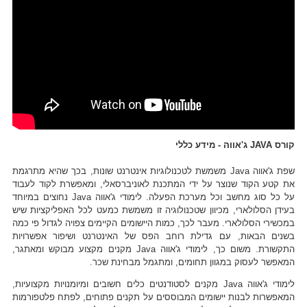
קורס JAVA ג'אווה - מידע כללי
שפת ג'אווה Java משמשת לטכנולוגיות אינטרנט שונות, בכך שהיא מתרגמת
את קטע הקוד שנוצר על ידי המתכנת לאוניברסאלי, ומאפשרת לקוד לעבוד
על כל סוג מחשב וכל מערכת הפעלה. לימודי ג'אווה Java נחוצים במיוחד
בעידן הסלולארי, מכיוון שטכנולוגיה זו משמשת כמעט לכל האפליקציות שיש
במכשירי הסלולארי. מעבר לכך, כמות היישומים הקיימים צפויה לגדול פי כמה
בשנים הבאות, עם גדילת רוחב הפס של האינטרנט ושיפור אפשרויות
התקשורת. משום כך, לימודי ג'אווה Java מקנים מקצוע מבוקש ומאתגר,
המאפשר לעסוק במגוון תחומים, ומתגמל מבחינת שכר.
לימודי ג'אווה Java מקנים לסטודנטים כלים חשובים ומיומנויות מקצועיות,
המאפשרות לבנות יישומים המבוססים על תקנים פתוחים, לפתח פלטפורמות