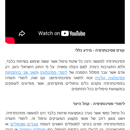
קורס פסיכותרפיה - מידע כללי
פסיכותרפיה למעשה הינה כל שיטת טיפול אשר עושה שימוש בשיחות בלבד,
וללא התערבות כימית, לשם הקלה נפשית. על פי החוק הישראלי כיום, רק
אדם אשר עבר מסלול הסמכה של
לימודי פסיכולוגיה
ו
תואר שני בהתמחות
פסיכולוגיה קלינית
זכאי לתואר פסיכותרפיסט. עם זאת, לימודי תעודה
בפסיכותרפיה מקנים כלים טיפוליים מתקדמים, אשר מסייעים לעוסקים
במקצועות טיפוליים בכל התחומים.
לימודי פסיכותרפיה - קהל היעד
כל טיפול נפשי אשר נערך באמצעות שיחות בלבד הינו למעשה פסיכותרפיה,
וישנו מגוון רחב של אנשי מקצוע המעניקים טיפול זה. לימודי תעודה
בפסיכותרפיה פונים בעיקר למטפלים השונים דוגמת
עובדים סוציאליים
או
פסיכיאטרים, וכן לבעלי רקע בתחום הטיפולי כמו
מטפלים באמנות
או בוגרי