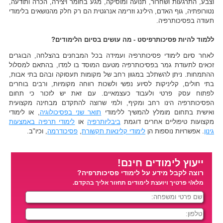
וצבע, התרגעות ושחרור, תנועה ומוסיקה, מגע בחומר ויצירה, הכרה ותודעה,
נטורופתיה, גוף האדם, הילינג וזרימה אנרגטית הם רק חלק מהנושאים בלימודי
תעודה בפסיכותרפיה.
ללמוד להיות פסיכותרפיסט - מה עושים בסיום הלימודים?
לאחר סיום לימודי פסיכותרפיה ועמידה בכל המבחנים בהצלחה, הבוגרים
זכאים לתעודת גמר בפסיכותרפיה מטעם המוסד בו למדו, בהתאם למסלול
ההתמחות. ניתן להשתלב במגוון רחב של מקומות תעסוקה ובהם בתי אבות,
בתי חולים, קליניקות לסיוע נפשי ולשכות רווחה מקומיות, ורבים בוחרים
לפתוח עסק פרטי ולעבוד כעצמאיים. עם זאת יש לזכור כי תחום
הפסיכותרפיה הינו רחב ומקיף, ולמי שרוצה להתקדם מבחינה מקצועית
ואישית בתחום מומלץ להמשיך ללימודי
תואר שני בפסיכולוגיה
, או לימודי
מקצועות טיפוליים אחרים דוגמת
ביבליותרפיה
או
לימודי תרפיה באמצעות
גינון
. אפשרויות נוספות הן
לימודי קלינאות תקשורת
,
פסיכודרמה
, וכיו"ב.
ייעוץ לימודים חינם!
רוצה לקבל מידע על לימודי פסיכותרפיה?
מלא/י פרטיך ויועצת לימודים תחזור אליך בהקדם.