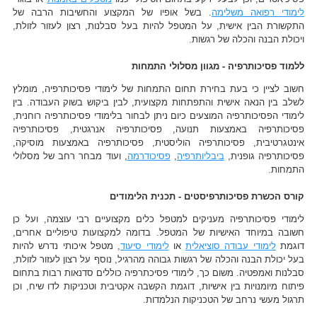
לימודי רפואה משלימה
. בשל אופיו של המקצוע והחשיבות הרבה של
התקשורת הבין אישית, על המטפל להיות בעל סבלנות, רצון לעזור לזולת,
ויכולת הבנה והכלה של רגשות.
ללמוד פסיכותרפיה - מגוון מסלולי התמחות
חשוב לציין כי בעת בחירת תחום התמחות של לימודי פסיכותרפיה, מומלץ
לשלב בין הנאה אישית והתפתחות מקצועית, לבין ביקוש בשוק העבודה. בין
לימודי הפסיכותרפיה המוצעים כיום ניתן לבחור בלימודי פסיכותרפיה רוחנית,
פסיכותרפיה באמצעות תנועה, פסיכותרפיה אנרגטית, פסיכותרפיה
אינטגרטיבית, פסיכותרפיה הוליסטית, פסיכותרפיה באמצעות מוסיקה,
פסיכותרפיה גופנית,
ביבליותרפיה
,
פסיכודרמה
, ועוד מבחר רחב של מסלולי
התמחות.
קורס הכשרת פסיכותרפיסטים - תכנית הלימודים
לימודי פסיכותרפיה מעניקים למטפל כלים מקצועיים רבי עוצמה, ועל כן
חשובה במיוחד האישיות של המטפל. בדומה למקצועות טיפוליים אחרים,
דוגמת
לימודי עבודה סוציאלית
או
לימודי סיעוד
, מטפל איכותי נדרש להיות
בעל יכולת הבנה והכלה של רגשות גבוהה מהרגיל, נוסף על רצון לעזור לזולת,
סבלנות ואמפטיה. משום כך, לימודי פסיכתרפיה כוללים סדנאות רבות בתחום
פיתוח מיומנויות בין אישיות, דוגמת הקשבה אקטיבית וטכניקות לדו שיח, וכן
תרגול מעשי נרחב של הטכניקות הנלמדות.