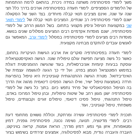
משך לימודי פסיכותרפיה משתנה במידה ניכרת, בהתאם לרמת ההתמחות
של הלימודים הספציפיים. לימודי תעודה בפסיכותרפיה אורכים בדרך כלל חצי
שנה עד שנה, ואינם מציבים תנאי קבלה מיוחדים. בצד השני של הסקאלה
ישנם לימודי פסיכותרפיה רב שנתיים, המציבים תנאי קבלה של
לימודי תואר
שני
במקצועות הטיפול וניסיון מקצועי בתחום. בשל המגוון הרחב של לימודי
פסיכותרפיה, ישנם מוסדות אקדמיים רבים המציעים מסלולים שונים בנושא.
מוסדות רבים מציעים לימודי פסיכותרפיה במסלול
לימודי ערב
, המאפשר גם
לאנשים עובדים להתקדם מבחינה מקצועית.
לימודי תעודה בפסיכותרפיה סוקרים את ארבע הגישות העיקריות בתחום,
כאשר כל גישה מציעה תפישת עולם טיפולית שונה. הגישה האקזיסטנציאלית
עוסקת בבעיות קיומיות אוניברסאליות, בעוד שהגישה ההומניסטית דוגלת
במימוש הפוטנציאל הטמון בפרט, ועל ידי כך הגעה להגשמה עצמית של
האינדיבידואל. מטרת הגישה ההתנהגותית קוגניטיבית היא טיפול בהפרעות
חרדה באמצעות טיפול ישיר, ואילו הגישה הפסיכו דינאמית מהווה את הדרך
בה הטיפול הפסיכואנליטי של פרויד נתפש כיום. בתוך כל גישה של לימודי
פסיכותרפיה ישנן מגוון רחב של שיטות טיפוליות, ובהן טיפול המרוכז באדם,
טיפול התנהגותי, טיפול פסיכו דינאמי, טיפולים זוגיים וקבוצתיים, טיפול
משפחתי, טיפול קוגניטיבי, ועוד.
תוכנית לימודי פסיכותרפיה עשירה ומרתקת, וכוללת נושאים מתחומי דעת
רבים. לימודי מדיטציה, תנועה, נשימה נכונה, פסיכותרפיה גופנית, דמיון
ומטאפורות, איזון גוף נפש, דמיון מודרך, הוראת אמנות, קריאה בוויניקוט,
העברה והעברה נגדית, מבוא לפסיכולוגיה, אמצעים יצירתיים בשימוש בציור