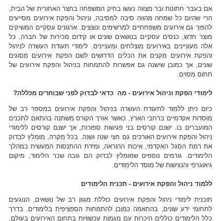
אם בעבר חתונות ובר מצווה נעשו בחיק המשפחה בחצר האחורית של הבית,
הרי שהיום כל שמחה מהווה סיבה למסיבה, וניהול והפקת אירועים מסייעים
להפוך גם אירועים משפחתיים למרשימים ונוצצים. ארגונים עסקיים המשיקים
מוצר חדש, כנסים עסקיים בנושאים שונים או קידום מכירות של חברה, כל
אלה מעוניינים באירועים מוצלחים ומעניינים. לימודי תעודת העשרה לניהול
והפקת אירועים מקנים את הכלים הדרושים לשם הפקת אירועים מסוגים
שונים, אך כמובן שישנה גם אפשרות להתמחות בניהול והפקת אירועים של
תחום מסוים.
לימודי הפקת וניהול אירועים - מה כדאי לבדוק לפני שבוחרים מכללה?
כיום ניתן ללמוד לתעודת העשרה בניהול והפקת אירועים במספר רב של
מוסדות אקדמיים ברחבי הארץ, כאשר אורך הקורס משתנה בהתאם לתכנים
המועברים בו. ישנם קורסים בני פגישות ספורות, אך ישנם קורסים ללימודי
ניהול והפקת אירועים האורכים גם חצי שנה ושנה. בכל מקרה, מומלץ לבדוק
את רמת הסגל האקדמי, איכות ההוראה, ומידת ההתנסות המעשית במהלך
הלימודים. גורמים נוספים שמומלץ לבדוק הם גובה שכר הלימוד, מיקום
גיאוגרפי והנגישות של מוסד הלימודים.
ללמוד ניהול והפקת אירועים - תכנית הלימודים
תוכנית לימודי ניהול והפקת אירועים כוללת מגוון רב של נושאים, הנוגעים
לתחומי ידע שונים, בהתאמה כמובן להתמחות הספציפית בלימודים. בדרך
כלל הלימודים כוללים היכרות עם מגמות עכשוויות בתחום האירועים בעולם,