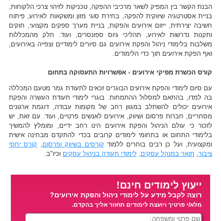
הבנת הקשר בין המפיק לשאר מרכיבי ההפקה, טכניקות לזיהוי צרכי הלקוחות,
בניית אסטרטגיה שיווקית להפקה, בחירת סוגי מזון ומשקאות לאירוע, פיתוח
חשיבה יצירתית, ייזום אירועים והפקות, בניית מערך ספקים מקצועי, חוקים
ותקנות נדרשות לאירוע, תהליכי גיוס ספונסרים, ועוד. חלק מהמכללות
משלבות בלימודי ניהול והפקת אירועים גם סיורים לימודיים וצפייה באירועים,
ואף הפקת אירועים תוך כדי הלימודים.
קורס הכשרת מפיקי אירועים - אפשרויות התעסוקה בתחום
עם סיום לימודי והפקת אירועים הבוגרים זכאים לתעודת גמר מטעם המכללה
בה למדו, בהתאם למסלול ההתמחות. בוגרי לימודי תעודת העשרה והפקת
אירועים יכולים להשתלב במגוון רחב של מקומות עבודה, דוגמת ארגונים
מסחריים, חברות פרסום ושיווק, אירועים לאנשים פרטיים, ועוד. עם זאת, יש
לזכור כי עולם הניהול והפקת אירועים הינו רחב ידיים, ומומלץ להמשיך
בלימודי התחום או בתחומי לימודים קרובים בכדי להתקדם מבחינה אישית
ומקצועית, ועל כן רבים בוחרים ללמוד
קורסים בשיווק ופרסום
,
קורס יחסי
ציבור
,
תואר במנהל עסקים
,
לימודי תעודה בניהול עסקים
וכיו"ב.
ייעוץ לימודים חינם!
רוצה לקבל מידע על לימודי ניהול והפקת אירועים?
מלא/י פרטיך ויועצת לימודים תחזור אליך בהקדם.