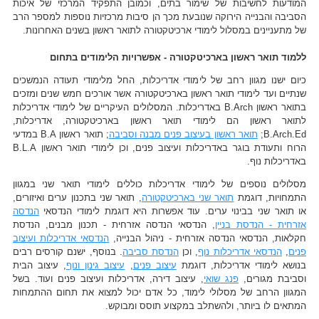
המודעות לחשיבות של שימור בתים, וכמובן התפקיד המרכזי של איכות
הסביבה והבנייה הירוקה שנובעת מכך הן סיבות מרכזיות נוספות למספר הרב
של מתעניינים במסלול לימודי ארכיטקטורה לתואר ראשון בשנים האחרונות.
ללמוד תואר ראשון בארכיטקטורה - אפשרויות הלימודים בתחום
כיום ישנו מגוון רחב של לימודי אדריכלות, החל מלימודי תעודה הנמשכים
שנתיים ועד לימודי תואר ראשון בארכיטקטורה אשר אורכים חמש שנים ומזכים
בתואר ראשון B.Arch באדריכלות. המסלולים העיקריים של לימודי אדריכלות
לתואר ראשון הם לימודי תואר ראשון בארכיטקטורה, אדריכלות,
B.Arch.Ed;
תואר ראשון בעיצוב פנים מבנה וסביבה
; תואר ראשון B.A במדעי
הרוח ותעודת בוגר באדריכלות ועיצוב פנים, וכן לימודי תואר ראשון B.L.A
באדריכלות נוף.
מסלולים נוספים של לימודי אדריכלות כוללים לימודי תואר שני במגוון
התמחויות, דוגמת
תואר שני בארכיטקטורה
, תואר שני בתכנון ערים ואיזורים,
או תואר שני בבינוי ערים. עוד אפשרות היא דוגמת לימודי הנדסאי
הנדסה
אזרחית - הנדסת בניין
, הנדסאי הנדסה אזרחית - תכנון מבנים, הנדסת
חקלאות, הנדסאי הנדסה אזרחית - ניהול הבנייה,
הנדסאי אדריכלות ועיצוב
פנים
,
הנדסאי אדריכלות נוף
, וכן
הנדסת סביבה
. בנוסף, ישנם קורסים רבים
בנושא לימודי אדריכלות, דוגמת
עיצוב פנים
,
עיצוב גינון ונוף
, עיצוב הבית
וסביבת מגורים,
פנג שואי
, עיצוב דירה, אדריכלות ועיצוב פנים ועוד. בשל
המגוון הרחב של מסלולי לימוד, כל אדם יכול למצוא את תחום ההתמחות
המתאים לו ביותר, ולהשתלב במקצוע תוסס ומבוקש.