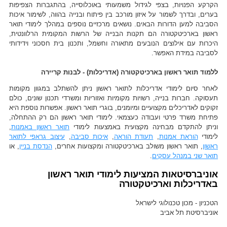
הקרקע הפנויות, בצפי לגידול משמעותי באוכלוסייה, בהתגברות הצפיפות
בערים, ובדרך לשמור על איזון מורכב בין פיתוח ובנייה בהווה, לשימור איכות
הסביבה למען הדורות הבאים. נושאים מרכזיים נוספים במהלך לימודי תואר
ראשון בארכיטקטורה הם תקנות הבנייה של הרשות המקומית הרלוונטית,
היכרות עם אילוצים הנובעים מתאורה וחשמל, ותכנון בית חסכוני וידידותי
לסביבה במידת האפשר.
ללמוד תואר ראשון בארכיטקטורה (אדריכלות) - לבנות קריירה
לאחר סיום לימודי אדריכלות לתואר ראשון ניתן להשתלב במגוון מקומות
תעסוקה. חברות בנייה, רשויות מקומיות ואזוריות ומשרדי תכנון שונים, כולם
זקוקים לאדריכלים מקצועיים ומיומנים, בוגרי תואר ראשון. אפשרות נוספת היא
פתיחת משרד פרטי ועבודה כעצמאי. לימודי תואר ראשון הם רק ההתחלה,
וניתן להתקדם מבחינה מקצועית באמצעות לימודי
תואר ראשון באמנות
,
לימודי
הוראת אמנות
,
תעודת הוראה
,
איכות סביבה
,
עיצוב גראפי לתואר
ראשון
, תואר ראשון משולב בארכיטקטורה ומקצועות אחרים,
הנדסת בניין
, או
תואר שני במנהל עסקים
.
אוניברסיטאות המציעות לימודי תואר ראשון
באדריכלות וארכיטקטורה
הטכניון - מכון טכנולוגי לישראל
אוניברסיטת תל אביב