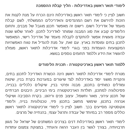
לימודי תואר ראשון באדריכלות - הליך קבלת ההסמכה
חשוב לציין כי לימודי תואר ראשון באדריכלות הינם הכרח על מנת לקנות את
הזכות להירשם את רשם המהנדסים והאדריכלים הממשלתי, לשם קבלת
מעמד של אדריכל רשום. רישום זה מאפשר תכנון מוגבל של מבנים, ותחום
הלימודים קובע את סוג המבנה שמותר לאדריכל לתכנן. לאחר שלוש שנות
עבודה מעשית אפשר להתקדם לקבלת מעמד של אדריכל רישוי, המאפשר
לתכנן בתים ומוסדות בארץ. עם זאת, על מנת להגדיל את טווח האפשרויות
המקצועיות העומדות בפני בוגרי לימודי אדריכלות לתואר ראשון, מומלץ
להעשיר את הידע וללמוד תחומים נוספים בנושא.
ללמוד תואר ראשון בארכיטקטורה - תכנית הלימודים
מטרת לימודי אדריכלות לתואר ראשון הינה הכשרת האדריכל לתכנון בתים,
והקניית מושגי יסוד באדריכלות לצד שיעורים במערכות בקרת בניין, שיטות
ומודלים כמותיים בתכנון, מבנה ופרטי בניין, שיקולים כלכליים בבנייה,
פסיכולוגיה למתכנן, תולדות הארכיטקטורה בימי הביניים, היבטים חברתיים
של תכנון עירוני, מאור וחשמל, עיצוב פנים וריהוט, בקרת הסביבה ושיקולי
אנרגיה בתכנון, שימושי מחשב בתכנון פיזי, טכנולוגיות בנייה, ולימודי
אקוסטיקה מסייעים בכך. חשוב לציין כי לימודי ארכיטקטורה לתואר ראשון
כוללים מספר רב במיוחד של עבודה ותרגול עצמי, בהנחייה של מרצים.
לימודי תואר ראשון באדריכלות דנים בצרכים המשתנים של ישראל על מגוון
תרבויותיה, בצורך לגשר בין העבר ההווה והעתיד, במצוקת צמצום עתודות