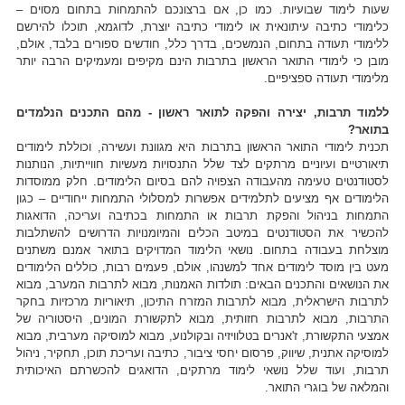
שעות לימוד שבועיות. כמו כן, אם ברצונכם להתמחות בתחום מסוים –
כלימודי כתיבה עיתונאית או לימודי כתיבה יוצרת, לדוגמא, תוכלו להירשם
ללימודי תעודה בתחום, הנמשכים, בדרך כלל, חודשים ספורים בלבד, אולם,
מובן כי לימודי התואר הראשון בתרבות הינם מקיפים ומעמיקים הרבה יותר
מלימודי תעודה ספציפיים.
ללמוד תרבות, יצירה והפקה לתואר ראשון - מהם התכנים הנלמדים
בתואר?
תכנית לימודי התואר הראשון בתרבות היא מגוונת ועשירה, וכוללת לימודים
תיאורטיים ועיוניים מרתקים לצד שלל התנסויות מעשיות חווייתיות, הנותנות
לסטודנטים טעימה מהעבודה הצפויה להם בסיום הלימודים. חלק ממוסדות
הלימודים אף מציעים לתלמידים אפשרות למסלולי התמחות ייחודיים – כגון
התמחות בניהול והפקת תרבות או התמחות בכתיבה ועריכה, הדואגות
להכשיר את הסטודנטים במיטב הכלים והמיומנויות הדרושים להשתלבות
מוצלחת בעבודה בתחום. נושאי הלימוד המדויקים בתואר אמנם משתנים
מעט בין מוסד לימודים אחד למשנהו, אולם, פעמים רבות, כוללים הלימודים
את הנושאים והתכנים הבאים: תולדות האמנות, מבוא לתרבות המערב, מבוא
לתרבות הישראלית, מבוא לתרבות המזרח התיכון, תיאוריות מרכזיות בחקר
התרבות, מבוא לתרבות חזותית, מבוא לתקשורת המונים, היסטוריה של
אמצעי התקשורת, ז'אנרים בטלוויזיה ובקולנוע, מבוא למוסיקה מערבית, מבוא
למוסיקה אתנית, שיווק, פרסום יחסי ציבור, כתיבה ועריכת תוכן, תחקיר, ניהול
תרבות, ועוד שלל נושאי לימוד מרתקים, הדואגים להכשרתם האיכותית
והמלאה של בוגרי התואר.