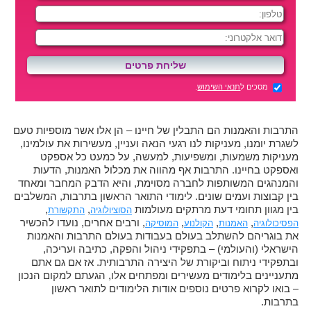
מסכים ל
תנאי השימוש
.
התרבות והאמנות הם התבלין של חיינו – הן אלו אשר מוספיות טעם
לשגרת יומנו, מעניקות לנו רגעי הנאה ועניין, מעשירות את עולמינו,
מעניקות משמעות, ומשפיעות, למעשה, על כמעט כל אספקט
ואספקט בחיינו. התרבות אף מהווה את מכלול האמנות, הדעות
והמנהגים המשותפות לחברה מסוימת, והיא הדבק המחבר ומאחד
בין קבוצות ועמים שונים. לימודי התואר הראשון בתרבות, המשלבים
בין מגוון תחומי דעת מרתקים מעולמות
,
,
הסוציולוגיה
התקשורת
,
,
,
, ורבים אחרים, נועדו להכשיר
הפסיכולוגיה
האמנות
הקולנוע
המוסיקה
את בוגריהם להשתלב בעולם בעבודות בעולם התרבות והאמנות
הישראלי (והעולמי) – בתפקידי ניהול והפקה, כתיבה ועריכה,
ובתפקידי ניתוח וביקורת של היצירה התרבותית. אז אם גם אתם
מתעניינים בלימודים מעשירים ומפתחים אלו, הגעתם למקום הנכון
– בואו לקרוא פרטים נוספים אודות הלימודים לתואר ראשון
בתרבות.