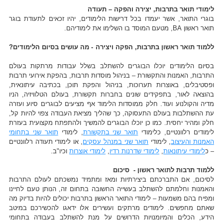
לימודי תואר בתרבות, יצירה והפקה – תעודה
בוגרי התואר, אשר יעמדו בכל דרישות הלימודים, יהיו זכאים לתעודת בוגר
תואר ראשון BA, מטעם המוסד בו השלימו את לימודיהם.
ללמוד תואר ראשון בתרבות, הפקה ויצירה - מה עושים בסיום הלימודים?
בסיום הלימודים יוכלו הבוגרים להשתלב בשלל עבודות מרתקות בעולם
התרבות, האמנות והתקשורת – בניהול מוסדות תרבות, בהפקת אירועי תרבות
ופסטיבלים, באוצרות תערוכות, בניהול והפקת תוכן, בכתיבה עיתונאית,
בהוצאה לאור, בתפקידים שונים בחברות תקשורת, בעולם הטלוויזיה, הניו
מדיה והקולנוע ועוד. חלק ממוסדות הלימוד אף מציעים לבוגרים סיוע ועזרה
עת ההשתלבות בעולם התעסוקה, כך שהליך מציאת העבודה צפוי להיות קל,
חלק ומהיר יחסית. כמו כן יוכלו הבוגרים להמשיך ולהתפתח מקצועית בעזרת
לימודים רלוונטיים, כלימודי
תואר שני בתקשורת
, לימודי
תואר שני בתחומי
האמנות והעיצוב
, לימודי
תואר שני במנהל עסקים
, או לימודי תעודה רלוונטיים
– כ
לימודי עיתונאות
,
לימודי שדרנות רדיו
,
לימודי אוצרות
וכיו"ב.
ללמוד תרבות לתואר ראשון - סיכום
לסיכום, אם התברכתם ביצירתיות ומאז ומתמיד נמשכתם לעולם התרבות
והאמנות וחלמתם להשתלב בעשייה החשובה בתחום זה, הנותן טעם לחיינו
ומפיח בהם משמעות – לימודי התואר הראשון בתרבות יכולים להיות בדיוק מה
שאתם מחפשים. לימודים מרתקים ועשירים אלו ידאגו להכשירכם במיטב
הידע, הכלים והמיומנויות הדרושים על מנת להשתלב בעבודה בתחומי