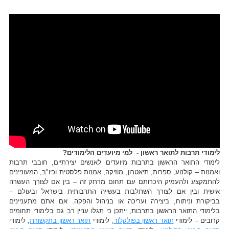
לימודי תרבות לתואר ראשון - למי מיועדים הלימודים?
לימודי התואר הראשון בתרבות מיועדים לאנשים יצירתיים, חובבי תרבות
ואמנות – קולנוע, ספרות, תיאטרון, מוזיקה, אמנות פלסטית וכיו"ב, המעוניינים
להתמקצע ולהעמיק היכרותם עם תחום מרתק זה – בין אם לצורך העשרה
אישית ובין אם לצורך השתלבות בעשייה התרבותית בישראל ובעולם –
בביקורת וניתוח, ביצירה ועריכה או בניהול והפקה. אם אתם מתעניינים
בלימודי התואר הראשון בתרבות, ייתכן כי תגלו עניין רב גם בלימודי תחומים
קרובים – לימודי
תואר ראשון בפולקלור
, לימודי
תואר ראשון בתקשורת
, לימודי