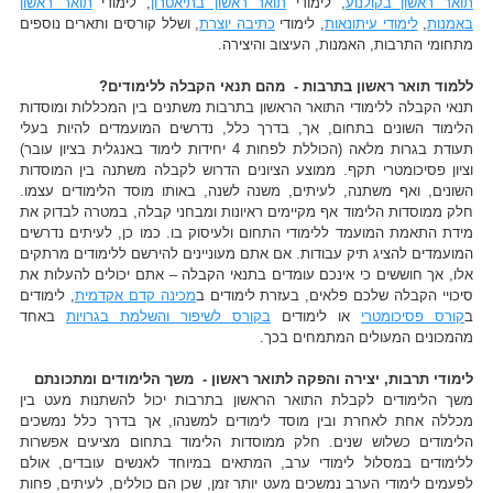
תואר ראשון בקולנוע
, לימודי
תואר ראשון בתיאטרון
, לימודי
תואר ראשון
באמנות
,
לימודי עיתונאות
, לימודי
כתיבה יוצרת
, ושלל קורסים ותארים נוספים
מתחומי התרבות, האמנות, העיצוב והיצירה.
ללמוד תואר ראשון בתרבות - מהם תנאי הקבלה ללימודים?
תנאי הקבלה ללימודי התואר הראשון בתרבות משתנים בין המכללות ומוסדות
הלימוד השונים בתחום, אך, בדרך כלל, נדרשים המועמדים להיות בעלי
תעודת בגרות מלאה (הכוללת לפחות 4 יחידות לימוד באנגלית בציון עובר)
וציון פסיכומטרי תקף. ממוצע הציונים הדרוש לקבלה משתנה בין המוסדות
השונים, ואף משתנה, לעיתים, משנה לשנה, באותו מוסד הלימודים עצמו.
חלק ממוסדות הלימוד אף מקיימים ראיונות ומבחני קבלה, במטרה לבדוק את
מידת התאמת המועמד ללימודי התחום ולעיסוק בו. כמו כן, לעיתים נדרשים
המועמדים להציג תיק עבודות. אם אתם מעוניינים להירשם ללימודים מרתקים
אלו, אך חוששים כי אינכם עומדים בתנאי הקבלה – אתם יכולים להעלות את
סיכויי הקבלה שלכם פלאים, בעזרת לימודים ב
מכינה קדם אקדמית
, לימודים
ב
קורס פסיכומטרי
או לימודים
בקורס לשיפור והשלמת בגרויות
באחד
מהמכונים המעולים המתמחים בכך.
לימודי תרבות, יצירה והפקה לתואר ראשון - משך הלימודים ומתכונתם
משך הלימודים לקבלת התואר הראשון בתרבות יכול להשתנות מעט בין
מכללה אחת לאחרת ובין מוסד לימודים למשנהו, אך בדרך כלל נמשכים
הלימודים כשלוש שנים. חלק ממוסדות הלימוד בתחום מציעים אפשרות
ללימודים במסלול לימודי ערב, המתאים במיוחד לאנשים עובדים, אולם
לפעמים לימודי הערב נמשכים מעט יותר זמן, שכן הם כוללים, לעיתים, פחות