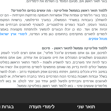
בוגר תואר ראשון BA, מטעם המוסד בו השלימו את לימודיהם.
ללמוד תואר ראשון בממשל ופוליטיקה - מה עושים בסיום הלימודים?
בפני בוגרי הלימודים עומדות שלל אפשרויות תעסוקה מרתקות ויוקרתיות – הם יכו
להשתלב בעבודות במשרדי הממשלה, במערך הדיפלומטי, ברשויות המקומיו
במגזר העסקי, לעבוד כעוזרים פרלמנטריים, להצטרף לארגונים חברתיים וארגו
זכויות אדם ועוד. כמו כן יוכלו הבוגרים להמשיך ולהתפתח מקצועית באמצע
לימודים לתארים מתקדמים בתחומים כגון מדע המדינה,
לימודי ארץ ישראל
מנהל עסקים
.
ללמוד פוליטיקה וממשל לתואר ראשון - סיכום
לסיכום, אם גם אתם מאמינים ש"הכל פוליטי", אם אתם רוצים להכיר לעומק 
המנגנונים השלטוניים המנהלים את חיינו ומעצבים את עתידנו, ואם אתם מחפש
כיצד להיות יותר מעורבים, כיצד להשפיע ולשנות – לימודי התואר הראשון בפוליט
וממשל יכולים להיות בדיוק מה שאתם מחפשים! לימודים מרתקים אלו יכשירו את
במיטב הידע והכלים בתחום, ויפתחו בפניכם אופק תעסוקתי נרחב – תוכלו להשת
בשלל עבודות חשובות במרכזי הכוח המרכזיים ביותר בחברה הישראלית, או להצט
לארגונים אזרחיים וחברתיים ולפעול למען עתיד טוב יותר לכולנו. אז בואו ליה
מלימודים שעושים שינוי – בואו ללמוד תואר ראשון בפוליטיקה וממשל.
תואר שני
לימודי תעודה
בגרות ו