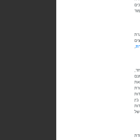
ים
מוד
רת
צים
ת
,
ד,
מנם
את
רת
ות
בין
דות
של
דת