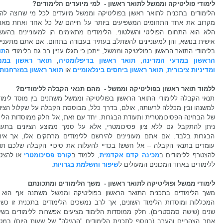
לימודי פוליטיקה וממשל לתואר ראשון - למי מיועדים הלימודים?
הלימודים בתכנית לתואר ראשון בפוליטיקה וממשל מיועדים לכל מי שרוצה להכ
מקרוב את אחד התחומים המשפיעים ביותר על חייהם של כל אחד ואחת מאתנ
הלא הוא התחום הפוליטי והשלטוני. הלימודים מתאימים הן למעוניינים בהעש
אישית בנושא, והן למעוניינים להשתלב בעתיד בעבודה בתחום. אם אתם מתעניינ
בלימודי התואר הראשון בפוליטיקה וממשל, ייתכן כי תגלו עניין רב גם בלימודי ה
תו
הראשון במדעי המדינה
,
תואר ראשון בדיפלומטיה
,
תואר ראשון במנ
ומדיניות ציבורית
,
תואר ראשון ביחסים בינלאומיים
או
תואר ראשון במזרחנות
ללמוד תואר ראשון בפוליטיקה וממשל - מהם תנאי הקבלה ללימודים?
תנאי הקבלה ללימודי התואר הראשון בפוליטיקה וממשל משתנים בין מוסד לימוד
למשנהו ובין מכללה לרעותה, אולם, בדרך כלל, מבוססת הקבלה על שקלול הציונ
של הבחינה הפסיכומטרית ותעודת הבגרות. יחד עם זאת, אל חלק ממוסדות הלימ
ניתן להתקבל גם ללא ציון פסיכומטרי, אלא על סמך ממוצע הציונים בתעו
הבגרות בלבד. אם אתם מעוניינים להירשם ללימודים מרתקים אלו, אך אינ
עומדים בתנאי הקבלה – אל חשש! בכדיי להעלות את סיכויי הקבלה שלכם תוכ
להצטרף ללימודים ב
מכינה קדם אקדמית
, ללמוד ב
קורס פסיכומטרי
או להצט
ללימודים באחד המכונים המעולים ל
שיפור והשלמת בגרויות
.
לימודי ממשל ופוליטיקה לתואר ראשון - משך הלימודים ומתכונתם
משך הלימודים בתכנית התואר הראשון בפוליטיקה וממשל משתנה אף הוא ב
המכללות ומוסדות הלימוד השונים, אך לרב נמשכים הלימודים בתכנית זו כשל
שנים (שישה סמסטרים). חלק ממוסדות הלימוד מציעים אפשרות ללימודים בשע
אחר הצהריים והערב (בנוסף לתכנית הלימודים "הרגילה" של שעות היום) במט