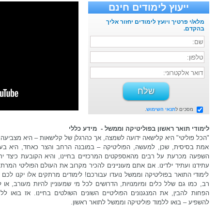
ייעוץ לימודים חינם
מלא/י פרטיך ויועץ לימודים יחזור אליך
בהקדם.
מסכים ל
תנאי השימוש
.
לימודי תואר ראשון בפוליטיקה וממשל - מידע כללי
"הכל פוליטי" היא קלישאה ידועה לשמצה, אך כהרגלן של קלישאות – היא מצביעה
אמת בסיסית, שכן, למעשה, הפוליטיקה – במובנה הרחב והצר כאחד, היא בע
השפעה מכרעת על רבים מהאספקטים המרכזיים בחיינו, והיא הקובעת כיצד יר
עתידנו ועתיד ילדינו. אם אתם מעוניינים להכיר מקרוב את העולם הפוליטי המרת
לימודי התואר בפוליטיקה וממשל נועדו עבורכם! לימודים מרתקים אלו יקנו לכם 
רב, כמו גם שלל כלים ומיומנויות, הדרושים לכל מי שמעוניין להיות מעורב, או 
הפחות להבין, את המנגנונים הפוליטיים השונים השולטים בחיינו. אז בואו ללמ
להשפיע – בואו ללמוד פוליטיקה וממשל לתואר ראשון.