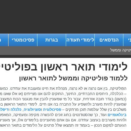
י
הנדסאים
לימודי תעודה
בגרות
פסיכומטרי
מ
יטיקה וממשל
לימודי תואר ראשון בפוליט
ללמוד פוליטיקה וממשל לתואר ראשון
הפוליטיקה, בין אם נרצה או לא נרצה, מנהלת את חיינו ומעצבת את עתידנו. כמע
– הכלכלה, היחסים החברתיים, החינוך, החוקים להם אנו מצייתים (או אלו שאנו מפ
(כמעט) בגדר חובה אזרחית, עבור כל מי שמעוניין להבין את מנגנוני הכוח המעצבי
שמעוניין להיות מעורב ולהשפיע על החברה בה אנו חיים. לימודי התואר הראשון ב
משלבים בין שלל עולמות תוכן מרתקים –
פסיכולוגיה
ו
סוציולוגיה
,
כלכלה
ו
דיפלו
בינלאומיים
ועוד, כך שהסטודנטים בחוג זוכים להכשרה מקיפה ומעמיקה, המא
ולהיות מעורבים בעיצוב עתידנו. אם גם אתם מתעניינים בלימודים אלו, אך מעוניי
הגעתם למקום הנכון – בעמוד זה תמצאו שלל פרטים על הלימודים בתואר הראשון