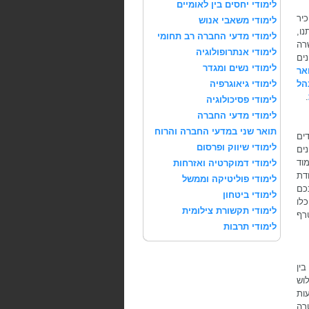
לימודי יחסים בין לאומיים
יר
לימודי משאבי אנוש
ו,
לימודי מדעי החברה רב תחומי
רה
לימודי אנתרופולוגיה
ים
לימודי נשים ומגדר
אר
הל
לימודי גיאוגרפיה
.
לימודי פסיכולוגיה
לימודי מדעי החברה
תואר שני במדעי החברה והרוח
ים
לימודי שיווק ופרסום
ים
וד
לימודי דמוקרטיה ואזרחות
דת
לימודי פוליטיקה וממשל
כם
לימודי ביטחון
לו
לימודי תקשורת צילומית
רף
לימודי תרבות
ין
וש
ות
רה