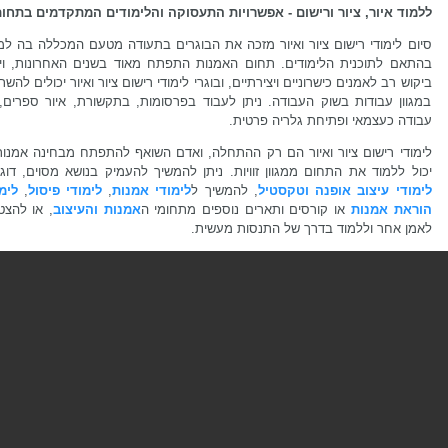
ללמוד איור, ציור ורישום - אפשרויות התעסוקה והלימודים המתקדמים בתחו
סיום לימודי רישום ציור ואיור מזכה את הבוגרים בתעודה מטעם המכללה בה למד
בהתאם לתוכנית הלימודים. תחום האמנות התפתח מאוד בשנים האחרונות, ויש
ביקוש רב לאמנים כישרוניים ויצירתיים, ובוגרי לימודי רישום ציור ואיור יכולים להש
במגוון עבודות בשוק העבודה. ניתן לעבוד בפרסומות, בתקשורת, איור ספרים, 
עבודה כעצמאי ופתיחת גלריה פרטית.
לימודי רישום ציור ואיור הם רק ההתחלה, ואדם השואף להתפתח מבחינה אמנות
יכול ללמוד את התחום ממגוון זוויות. ניתן להמשיך להעמיק בנושא מסוים, דוג
לימודי עיצוב אופנה וטקסטיל
, להמשיך ל
לימודי אמנות
,
לימודי פיסול
,
לימ
הוראת אמנות
או קורסים ותארים נוספים מתחומי ה
אמנות והעיצוב
, או להצט
לאמן אחר וללמוד בדרך של התנסות מעשית.