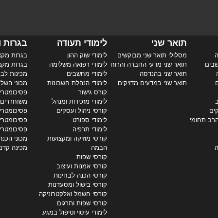
תואר שני
לימודי תעודה
בגרות ו
ה
מסלולי תואר שני מבוקשים
לימודי שוק ההון
בגרות מקצ
שבים
תואר שני מדעי החברה והרוח
לימודי רפואה משלימה
בגרות מקצ
תואר שני בהנדסה
לימודי מחשבים
מכינות לבג
ם
תואר שני במדעים מדויקים
לימודי הנהלת חשבונות
מכוני השל
קורס גישור
פסיכומטרי 
ב
לימודי מזכירות ומנהל
משוחררים
קים
קורסי ניהול ועסקים
פסיכומטרי 
הרב תחומי
לימודי ספורט
פסיכומטרי
לימודי תרפיה
פסיכומטרי
קורסי מוזיקה ומקצועות
מכוני הכנה
ה
הבמה
מכינה קדם
קורסי שפות
קורסי אמנות ועיצוב
קורסי הכנה לבחינות
קורסי בישול ומסעדנות
קורסי חשמל ואלקטרוניקה
קורסי שפות ותרגום
לימודי עיסוי וטיפול במגע