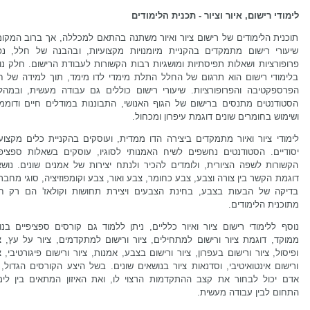
לימודי רישום, איור וציור - תכנית הלימודים
תוכנית הלימודים של רישום ציור ואיור משתנה בהתאם למכללה, אך ברוב המקומ
שיעורי רישום מתמקדים בהקניית מיומנויות מקצועיות, ובהבנה של חלל, נפ
פרופורציות ושאלות תפיסתיות ומושגיות רבות הקשורות לעבודת הרישום. חלק נו
בלימודי רישום הוא תרגום של החלל התלת מימדי לדו מימד, תוך למידה של חו
הפרספקטיבה והפרופורציות. שיעורי רישום כוללים גם עבודה מעשית, ובמהל
הסטודנטים מתנסים ברישום של הגוף האנושי, התבוננות במודלים חיים ודוממי
ושימוש בחומרים שונים דוגמת עיפרון ומכחול.
לימודי ציור ואיור מתמקדים ביצירה הדו ממדית, ועוסקים בהקניית כלים מקצוע
יסודיים. הסטודנטים נחשפים לשיח האמנותי לסוגיו, עוסקים בשאלות ספציפי
הקשורות לשפה הציורית, ולומדים להכיר ולנתח יצירות של אמנים שונים. נושא
דוגמת הקשר בין צורה וצבע, צבע כחומר, צבע ואור, צבע וקומפוזיציה, סוגי מחבר
בדיקה של הבעות בצבע, בחינת הצבעים ויצירת תחושות וקולאז' הם רק ח
מתוכנית הלימודים.
נוסף ללימודי רישום ציור ואיור כלליים, ניתן ללמוד גם קורסים ספציפיים בנ
ממוקד, דוגמת ציור ורישום למתחילים, ציור ורישום למתקדמים, ציור על עץ, צ
ופיסול, ציור ורישום בעפרון, ציור ורישום בצבע, אמנות, ציור ורישום פיגורטיבי, צ
ורישום אינטואיטיבי, וסדנאות ציור בנושאים שונים. בשל היצע הקורסים הגדול,
אדם יכול לבחור את קצב ההתקדמות הרצוי לו, ואת האיזון המתאים בין לימו
התחום לבין עבודה מעשית.