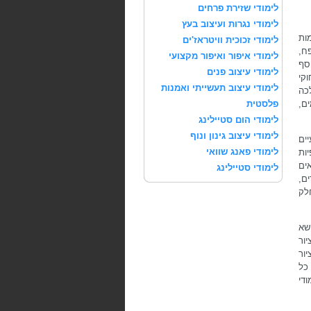
לימודי שזירת פרחים
לימודי נגרות ועיצוב בעץ
ות
לימודי זכוכית וויטראז'ים
ח,
לימודי איפור ואיפור מקצועי
סף
לימודי עיצוב פנים
קי
לימודי עיצוב תעשייתי ואמנות
כה
ם,
פלסטית
לימודי הום סטיילינג
לימודי עיצוב גינון ונוף
יים
לימודי פאנג שוואי
ות
ים
לימודי סטיילינג
ים,
לק
ושא
יור
יור
 כל
די