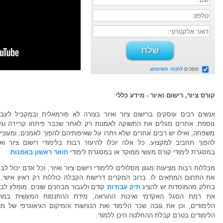
מסכים ל
תנאי השימוש
.
קורס ציור, רישום ואיור - מידע כללי
אנשים רבים עוסקים ברישום ציור ואיור בצורה לא פורמאלית ובמקביל לעבו
נוספת. אחרים מגלים את התשוקה לאמנות רק לאחר שכבר פיתחו קריירה וגיד
משפחה, ואילו יש רבים אחרים שלא ויתרו על שאיפותיהם להפוך לאמנים, ומעוניי
להפוך תחביב למקצוע. כל אלה יוכלו להיעזר רבות בלימודי רישום ציור ואיו
במסגרת לימודי קורס מעשי ממוקד או במסגרת לימודי
תואר ראשון באמנות
.
מכללות רבות מציעות מגוון מסלולים ללימודי רישום ציור ואיור, וכל אדם יכול לב
את התחום המתאים לו. ברוב המקרים דרישות הקבלה כוללות רק ראיון אישי, 
בחלק מהמוסדות יש להציג
תיק עבודות
קודם ולעבור מבחנים שונים. מומלץ לבד
את רמת הסגל האקדמי ואיכות ההוראה, מידת ההתנסות המעשית במה
הלימודים, וכן את גובה שכר הלימוד ואת הנגישות והמיקום הגיאוגרפי של מו
הלימודים בטרם קבלת ההחלטה היכן ללמוד.