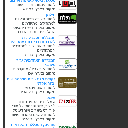
מכללת ביטוי לאמנות ועיצוב
לימודי אמנות, ציור ורישום
מיקום בארץ:
רמת גן
תילתן
לימודי תעודה בציור ורישום
למתחילים ומתקדמים
מיקום בארץ:
חיפה קמפוס
הנמל - ליד תחנת הרכבת
המכללה הטכנולוגית
להנדסאים כינרת בעמק הירדן
לימודי רישום וציור למתחילים
ולמתקדמים
מיקום בארץ:
כנרת
המכללה האקדמית גליל
מערבי
לימודי ציור צבע / מתקדמים
מיקום בארץ:
עכו
נקודת מגוז - בית ספר לרישום
וציור אקדמי
לימודי רישום אנטומי
מיקום בארץ:
תל אביב
אימג'
אימג' - בית הספר הגבוה
לעיצוב, איור ופרסום - לימודי
איור ידני בשילוב איור דיגיטלי -
לימודים לנשים שומרות מצוות
מיקום בארץ:
ירושלים
אורנים, המכללה האקדמית