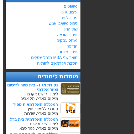
משפטים
עיצוב גרפי
פסיכולוגיה
ניהול משאבי אנוש
שוק ההון
חינוך והוראה
מנהל עסקים
הנדסה
חינוך מיוחד
תואר שני MBA מנהל עסקים
הסבת אקדמאים להוראה
מוסדות לימודים
נקודת מגוז - בית ספר לרישום
וציור אקדמי
לימודי רישום אקדמי
מיקום בארץ:
תל אביב
המכללה האקדמאית ספיר
המרכז ללימודי חוץ
מיקום בארץ:
שדרות
המכללה האקדמית בית ברל
לימודי ציור ורישום
מיקום בארץ:
כפר סבא