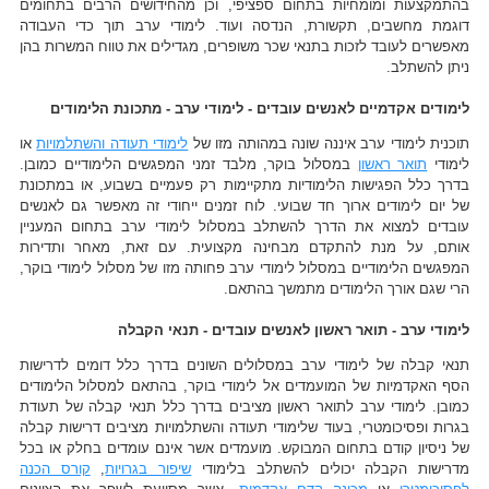
בהתמקצעות ומומחיות בתחום ספציפי, וכן מהחידושים הרבים בתחומים
דוגמת מחשבים, תקשורת, הנדסה ועוד. לימודי ערב תוך כדי העבודה
מאפשרים לעובד לזכות בתנאי שכר משופרים, מגדילים את טווח המשרות בהן
ניתן להשתלב.
לימודים אקדמיים לאנשים עובדים - לימודי ערב - מתכונת הלימודים
תוכנית לימודי ערב איננה שונה במהותה מזו של
לימודי תעודה והשתלמויות
או
לימודי
תואר ראשון
במסלול בוקר, מלבד זמני המפגשים הלימודיים כמובן.
בדרך כלל הפגישות הלימודיות מתקיימות רק פעמיים בשבוע, או במתכונת
של יום לימודים ארוך חד שבועי. לוח זמנים ייחודי זה מאפשר גם לאנשים
עובדים למצוא את הדרך להשתלב במסלול לימודי ערב בתחום המעניין
אותם, על מנת להתקדם מבחינה מקצועית. עם זאת, מאחר ותדירות
המפגשים הלימודיים במסלול לימודי ערב פחותה מזו של מסלול לימודי בוקר,
הרי שגם אורך הלימודים מתמשך בהתאם.
לימודי ערב - תואר ראשון לאנשים עובדים - תנאי הקבלה
תנאי קבלה של לימודי ערב במסלולים השונים בדרך כלל דומים לדרישות
הסף האקדמיות של המועמדים אל לימודי בוקר, בהתאם למסלול הלימודים
כמובן. לימודי ערב לתואר ראשון מציבים בדרך כלל תנאי קבלה של תעודת
בגרות ופסיכומטרי, בעוד שלימודי תעודה והשתלמויות מציבים דרישות קבלה
של ניסיון קודם בתחום המבוקש. מועמדים אשר אינם עומדים בחלק או בכל
מדרישות הקבלה יכולים להשתלב בלימודי
שיפור בגרויות
,
קורס הכנה