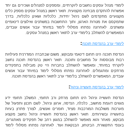
לימודי מנהל עסקים נחשבים ליוקרתיים, ומספקים למנהלים ושכירים גם יחד
אפשרות להתקדם מבחינה מקצועית. תואר ראשון במנהל עסקים מספק כלים
מקצועיים מתקדמים לשם ניהול יחידות, כלכליות ושאינן כלכליות, בדרך
שתמקסם את מטרות הארגון, ותוך התחשבות במשתנים ואילוצים דינאמיים
ומשתנים. לאחרונה נפתחו מסלולי לימוד במיוחד עבור אנשים עובדים,
המאפשרים להשתלב בלימודי ערב לתואר ראשון במנהל עסקים.
:
לימודי ערב בהנדסת תוכנה
הנדסת תוכנה הינו תחום דינאמי ומבוקש, משום שבחברה המודרנית פעילויות
רבות מבוססות על מחשבים ותוכנה. תואר ראשון בהנדסת תוכנה נחשב
ליוקרתי במיוחד, ומאפשר להשתלב בחברות היי טק מובילות בתפקידים
מרתקים ומתגמלים. לאחרונה נפתחו מסלולי לימוד במיוחד עבור אנשים
עובדים, המאפשרים להשתלב בלימודי ערב לתואר ראשון בהנדסת תוכנה.
:
לימודי ערב בהנדסת תעשייה וניהול
הנדסת תעשייה וניהול הינו תחום מרתק ורב תחומי, המשלב תחומי ידע
מגווים דוגמת מחשוב, כלכלה, הנדסה, ארגון וניהול, לשם תכנון ותפעול של
מערכות משולבות המורכבות מציוד, חומרים ואנשים, לצורך פתרון בעיות
בתעשייה ובשירותים. תואר ראשון בהנדסת תעשייה וניהול נחשב מקצוע
מבוקש, מאחר והוא מאפשר להשתלב במגוון רחב של תפקידים מאתגרים,
בענפי התקשורת, הביטחון, הבנקאות ועוד. לאחרונה נפתחו מסלולי לימוד