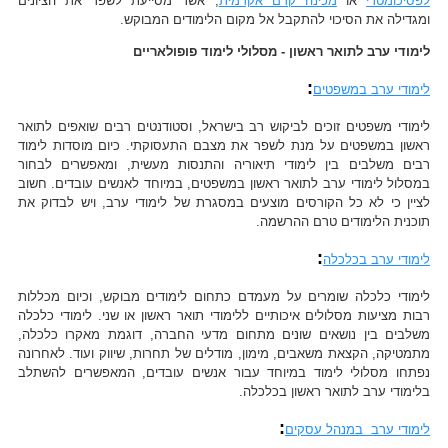
לפסיכומטרי
או
מכינה קדם אקדמית
, אשר מסייעת לשפר את הציונים
ומגדילה את הסיכוי להתקבל אל מקום הלימודים המבוקש.
לימודי ערב לתואר ראשון - מסלולי לימוד פופולאריים
:
לימודי ערב במשפטים
לימודי משפטים זוכים לביקוש רב בישראל, וסטודנטים רבים שואפים לתואר
ראשון במשפטים על מנת לשפר את מצבם התעסוקתי. כיום מוסדות לימוד
רבים משלבים בין לימודי תיאוריה והתנסות מעשית, ומאפשרים לבחור
במסלול לימודי ערב לתואר ראשון במשפטים, במיוחד לאנשים עובדים. חשוב
לציין כי לא כל הקורסים מוצעים במסגרת של לימודי ערב, ויש לבדוק את
תוכנית הלימודים טרם ההרשמה.
:
לימודי ערב בכלכלה
לימודי כלכלה שומרים על מעמדם כתחום לימודים מבוקש, וכיום מכללות
רבות מציעות מסלולים איכותיים ללימודי תואר ראשון או שני. לימודי כלכלה
משלבים בין נושאים שונים מתחום מדעי החברה, דוגמת מאקרו כלכלה,
מתמטיקה, הקצאת משאבים, מימון, מודלים של תחרות, שיווק ועוד. לאחרונה
נפתחו מסלולי לימוד במיוחד עבור אנשים עובדים, המאפשרים להשתלב
בלימודי ערב לתואר ראשון בכלכלה.
:
לימודי ערב במנהל עסקים