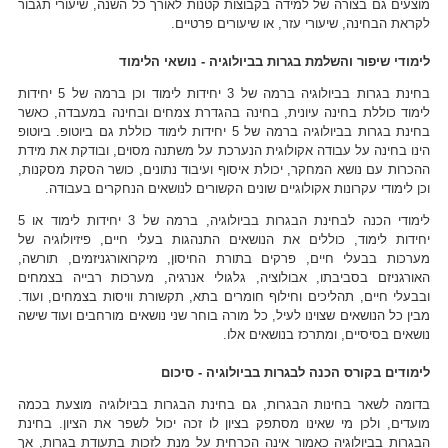
מוצעים גם בצורה של למידה בקבוצות קטנות לאורך כל השנה, שיעורי תגבור
לקראת הבחינה, שיעורי עזר, או שיעורים פרטיים.
לימודי שיפור והשלמת בגרות בביולוגיה - נושאי הלימוד
בחינת בגרות בביולוגיה ברמה של 3 יחידות לימוד וכן ברמה של 5 יחידות
לימוד כוללת בחינה עיונית, בחינה בהגדרת צמחים ובחינה במעבדה, כאשר
בחינת בגרות בביולוגיה ברמה של 5 יחידות לימוד כוללת גם ביוטופ. ביוטופ
הינו בחינה על עבודה אקולוגית הנערכת על משתנה מסוים, ובודקת את מידת
ההכרות עם נושא המחקר, יכולת איסוף ועיבוד נתונים, כושר הסקת מסקנות,
וכן לימודי עקרונות אקולוגיים שונים הקשורים לנושאים הנחקרים בעבודה.
לימודי הכנה לבחינת הבגרות בביולוגיה, ברמה של 3 יחידות לימוד או 5
יחידות לימוד, כוללים את הנושאים התנהגות בעלי חיים, פיזיולוגיה של
מערכות בבעלי חיים, פרקים בתורת החיסון, מיקרואורגניזמים, תורשה,
האורגניזם בסביבתו, אבולוציה, גלגולי אנרגיה, מערכות רבייה בצמחים
ובבעלי חיים, תהליכים וחילוף חומרים בתא, תקשורת וויסות בצמחים, ועוד.
מבין כל הנושאים שצוינו לעיל, כל מורה בוחר שני נושאים מורחבים ועוד שישה
נושאים בסיסיים, ומתרכז בנושאים אלו.
לימודים בקורס הכנה לבגרות בביולוגיה - סיכום
בדומה לשאר בחינות הבגרות, גם בחינת הבגרות בביולוגיה מוצעת בכמה
מועדים, ולכן מי שאינו מסתפק בציון לו זכה יכול לשפר את הציון. בחינת
הבגרות בביולוגיה כאמור אינה הכרחית על מנת לזכות בתעודת בגרות, אך