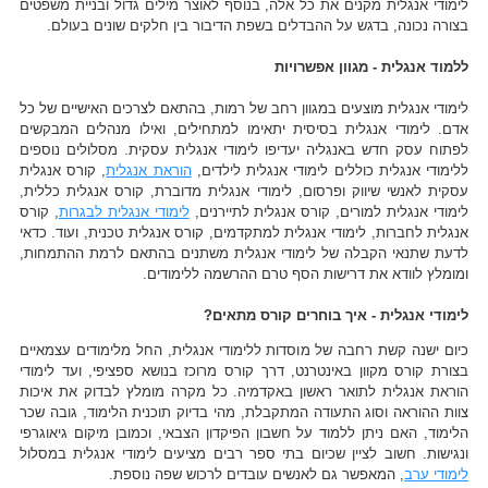
לימודי אנגלית מקנים את כל אלה, בנוסף לאוצר מילים גדול ובניית משפטים
בצורה נכונה, בדגש על ההבדלים בשפת הדיבור בין חלקים שונים בעולם.
ללמוד אנגלית - מגוון אפשרויות
לימודי אנגלית מוצעים במגוון רחב של רמות, בהתאם לצרכים האישיים של כל
אדם. לימודי אנגלית בסיסית יתאימו למתחילים, ואילו מנהלים המבקשים
לפתוח עסק חדש באנגליה יעדיפו לימודי אנגלית עסקית. מסלולים נוספים
ללימודי אנגלית כוללים לימודי אנגלית לילדים,
הוראת אנגלית
, קורס אנגלית
עסקית לאנשי שיווק ופרסום, לימודי אנגלית מדוברת, קורס אנגלית כללית,
לימודי אנגלית למורים, קורס אנגלית לתיירנים,
לימודי אנגלית לבגרות
, קורס
אנגלית לחברות, לימודי אנגלית למתקדמים, קורס אנגלית טכנית, ועוד. כדאי
לדעת שתנאי הקבלה של לימודי אנגלית משתנים בהתאם לרמת ההתמחות,
ומומלץ לוודא את דרישות הסף טרם ההרשמה ללימודים.
לימודי אנגלית - איך בוחרים קורס מתאים?
כיום ישנה קשת רחבה של מוסדות ללימודי אנגלית, החל מלימודים עצמאיים
בצורת קורס מקוון באינטרנט, דרך קורס מרוכז בנושא ספציפי, ועד לימודי
הוראת אנגלית לתואר ראשון באקדמיה. כל מקרה מומלץ לבדוק את איכות
צוות ההוראה וסוג התעודה המתקבלת, מהי בדיוק תוכנית הלימוד, גובה שכר
הלימוד, האם ניתן ללמוד על חשבון הפיקדון הצבאי, וכמובן מיקום גיאוגרפי
ונגישות. חשוב לציין שכיום בתי ספר רבים מציעים לימודי אנגלית במסלול
לימודי ערב
, המאפשר גם לאנשים עובדים לרכוש שפה נוספת.