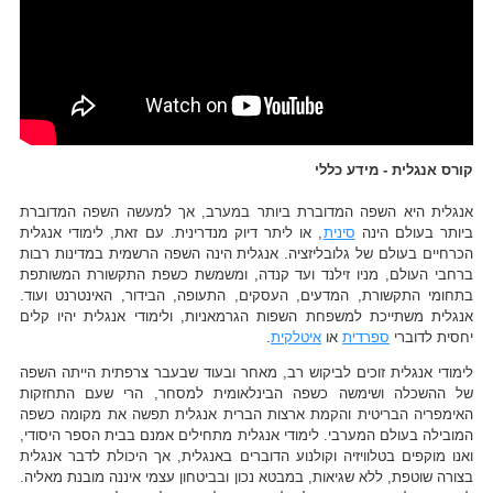
קורס אנגלית - מידע כללי
אנגלית היא השפה המדוברת ביותר במערב, אך למעשה השפה המדוברת
ביותר בעולם הינה
סינית
, או ליתר דיוק מנדרינית. עם זאת, לימודי אנגלית
הכרחיים בעולם של גלובליזציה. אנגלית הינה השפה הרשמית במדינות רבות
ברחבי העולם, מניו זילנד ועד קנדה, ומשמשת כשפת התקשורת המשותפת
בתחומי התקשורת, המדעים, העסקים, התעופה, הבידור, האינטרנט ועוד.
אנגלית משתייכת למשפחת השפות הגרמאניות, ולימודי אנגלית יהיו קלים
יחסית לדוברי
ספרדית
או
איטלקית
.
לימודי אנגלית זוכים לביקוש רב, מאחר ובעוד שבעבר צרפתית הייתה השפה
של ההשכלה ושימשה כשפה הבינלאומית למסחר, הרי שעם התחזקות
האימפריה הבריטית והקמת ארצות הברית אנגלית תפשה את מקומה כשפה
המובילה בעולם המערבי. לימודי אנגלית מתחילים אמנם בבית הספר היסודי,
ואנו מוקפים בטלוויזיה וקולנוע הדוברים באנגלית, אך היכולת לדבר אנגלית
בצורה שוטפת, ללא שגיאות, במבטא נכון ובביטחון עצמי איננה מובנת מאליה.