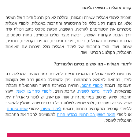
קורס אנגלית - נושאי הלימוד
תוכנית לימודי אנגלית עשירה ומגוונת, וכוללת לא רק תרגול ודיבור של השפה
אלא גם מקנה רקע כללי על ההיסטוריה והתרבות באנגליה. לימודי אנגלית
מכשירים את הסטודנטים לקריאה, הקשבה, הפקת טקסט כתוב ויכולת שיח
דרך הבנת עקרונות השפה, רכישת אוצר מלים וביטויים, ניתוח טקסטים,
הרכבת משפטים באנגלית, דיבור, ניבים וביטויים, מבנים דקדוקיים, תחביר,
שיחה, ועוד. הצד התרבותי של לימודי אנגלית כולל היכרות עם האומנות
האנגלית, הקולנוע הבריטי, ועוד.
לימודי אנגלית - מה עושים בסיום הלימודים?
עם סיום לימודי אנגלית הבוגרים זכאים לתעודת גמר מטעם המכללה בה
למדו, בהתאם למסלול ההתמחות. ניתן להשתלב במגוון רחב של מקומות
תעסוקה, דוגמת
לימודי תרגום
, הוראה במערכת החינוך הפורמאלית והבלתי
פורמאלית,
לימודי עריכה לשונית
, עריכת חוזים,
לימודי סחר בין לאומי
, ייעוץ
תרבותי, שיווק ופרסום במדינות זרות, ועוד. עם זאת, יש לזכור כי אנגלית היא
שפה עשירה ומורכבת, ולמי שרוצה לשלוט בכל הרבדים שבה מומלץ להמשיך
ללימודי קורסים מתקדמים בתחום, דוגמת
לימודי שפות
, לימודי
שפת סימנים
,
או לימודי
תואר ראשון רב תחומי במדעי הרוח
למעוניינים להכיר את התרבות
האנגלית לעומק.