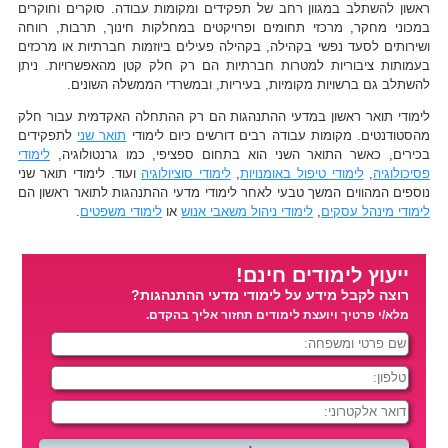
ראשון להשתלב במגוון רחב של תפקידים ומקומות עבודה. סוקרים וחוקרים
במכוני מחקר, מרכזי תחומים ופרויקטים במחלקות חינוך, תרבות, רווחה
ושירותים לסעד נפשי בקהילה, בקהילה פעילים ביוזמות חברתיות או מרכזים
בעמותות ציבוריות למטרות חברתיות הם רק חלק קטן מהאפשרויות. ניתן
להשתלב גם ברשויות מקומיות, בעיריות, ובמשרדי הממשלה השונים.
לימודי תואר ראשון במדעי ההתנהגות הם רק ההתחלה האקדמית עבור חלק
מהסטודנטים. מקומות עבודה רבים דורשים כיום לימודי
תואר שני
לתפקידים
בכירים, כאשר התואר השני הוא בתחום ספציפי, כמו גרנטולוגיה,
לימודי
פסיכולוגיה
,
לימודי טיפול באומנויות
,
לימודי סוציולוגיה
ועוד. לימודי תואר שני
נוספים המהווים המשך טבעי לאחר לימודי מדעי ההתנהגות לתואר ראשון הם
לימודי מינהל עסקים
,
לימודי ניהול משאבי אנוש
או
לימודי משפטים
.
ייעוץ לימודים חינם!
רוצה לקבל מידע על לימודי מדעי ההתנהגות?
מלא/י פרטיך ויועצת לימודים תחזור אליך בהקדם.