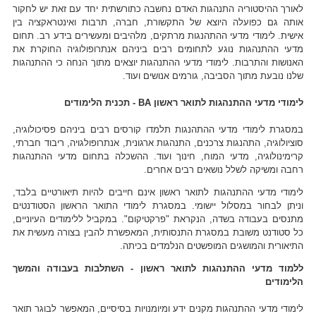
לאורך ההיסטוריה התנהגות האדם נחשבה כתורשתית יחד עם זאת יש לחקור
אותה גם כפועלה היוצא של התקשורת, חברה, תרבות ואינטראקציה בין
אישית. לימודי מדעי ההתהנגות מרתקים, מלהיבים ומעשירים בידע רב. תחום
מדעי ההתנהגות נוגע לתחומים רבים ביניהם אנתרופולוגיה החוקרת את
האנושות והתרבות. לימודי מדעי ההתנהגות יוצאים מתוך הנחה כי ההתנהגות
שלנו נובעת מתוך הסביבה, גורמים אנושים ועוד.
לימודי מדעי ההתנהגות לתואר ראשון BA - תכנית הלימודים
במסגרת לימודי מדעי ההתהנגות תלמדו קורסים רבים ביניהם פסיכולוגיה,
סוציולוגיה, התהנגות צרכנים, התנהגות ארגונית, אנתרופולגויה, ריבוד חברתי,
קרימינולוגיה, מדעי המוח, חינוך ועוד. ההשכלה בתחום מדעי ההתנהגות
רחבה ומשיקה לשלל נושאים רבים אחרים.
לימודי מדעי ההתנהגות לתואר ראשון אינם חייבים להיות תיאורטיים בלבד,
וניתן לבחור במסלול יישומי. במסגרת לימודי התואר הראשון הסטודנטים
מתנסים בעבודה בשדה, הנקראת "פרקטיקום". במקביל ללימודים העיוניים,
כל סטודנט משובת במסגרת התנסותית, המאפשרת להבין בצורה מעשית את
התיאורית והמושגים המופשטים הנלמדים בכיתה.
ללמוד מדעי ההתנהגות לתואר ראשון - השתלבות בעבודה והמשך
הלימודים
לימודי מדעי ההתנהגות מקנים ידע ומיומנויות בסיסיים, המאפשר לבוגר תואר