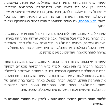
לימודי מדעי ההתנהגות לתואר ראשון מתחילים, כמו תמיד, במקצועות
המבוא. בין אלה ניתן למצוא מבוא לפסיכולוגיה, פסיכולוגיה חברתית,
אנתרופולוגיה, סוציולוגיה, כלכלה, פסיכולוגיה, הכרת המחשב ושימושי מחשב,
פסיכולוגיה פיזיולוגית, תיאוריות חברתיות, הגורם האנושי, ועוד. כמו בכל
לימודי
מדעי החברה
, גם במדעי ההתנהגות חובה ללמוד סטטיסטיקה ושיטות
מחקר.
לאחרי לימודי המבוא, מתחילים הקורסים הייחודיים לתחום מדעי ההתנהגות.
ניתן לבחור בין לימודי אבל נורמאלי ואבל פתולוגי, עמדות והתנהגות בארגון,
קוגניציה וחשיבה, היבטים פסיכולוגיים וסוציולוגיים אצל וולט דיסני, מעורבות
רגשית בקבלת החלטות, אנתרופולוגיה עירונית, ייעוץ ארגוני, פסיכופתולוגיה,
צמיחה לאחר טראומה, ועוד שפע נושאים מרתקים.
לימודי מדעי ההתנהגות נוצרו מתוך הבנה כי התנהגות האדם נובעת גם מתוך
הסביבה והחברה בה הוא נמצא. לימודי מדעי ההתנהגות מכשירים למחקר
בתחום והשתלבות בתעסוקה חברתית. כמו כן הלימודים מאפשרים להשתלב
בהוראה בתחום לאחר הוצאת תעודת הוראה. לימודי מדעי ההתנהגות חוקרים
את התנהגות האדם, תרבות, חברה וממשל. מאחר ומדובר בתת תחום של
לימודי פסיכולוגיה, לימודי מדעי ההתנהגות נוגעים רבות בתיאוריות
פסיכולוגיות ומקיפים מגוון רב של קורסים המקבילים לפסיכולוגיה.
ללמוד תואר ראשון במדעי ההתנהגות - להבין את מסתרי ההתנהגות
האנושית