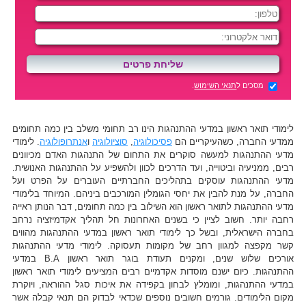
מסכים ל
תנאי השימוש
.
לימודי תואר ראשון במדעי ההתנהגות הינו רב תחומי משלב בין כמה תחומים
ממדעי החברה, כשהעיקריים הם
פסיכולוגיה
,
סוציולוגיה
ו
אנתרופולוגיה
. לימודי
מדעי ההתנהגות למעשה סוקרים את התחום של התנהגות האדם מכיוונים
רבים, ממניעיה וביטוייה, ועד הדרכים לכוון ולהשפיע על ההתנהגות האנושית.
מדעי ההתנהגות עוסקים בתהליכים החברתיים העוברים על הפרט ועל
החברה, על מנת להבין את יחסי הגומלין המורכבים ביניהם. המיוחד בלימודי
מדעי ההתנהגות לתואר ראשון הוא השילוב בין כמה תחומים, דבר הנותן ראייה
רחבה יותר. חשוב לציין כי בשנים האחרונות חל תהליך אקדמיזציה נרחב
בחברה הישראלית, ובשל כך לימודי תואר ראשון במדעי ההתנהגות מהווים
קשר מקפצה למגוון רחב של מקומות תעסוקה. לימודי מדעי ההתנהגות
אורכים שלוש שנים, ומקנים תעודת בוגר תואר ראשון B.A במדעי
ההתנהגות. כיום ישנם מוסדות אקדמיים רבים המציעים לימודי תואר ראשון
במדעי ההתנהגות, ומומלץ לבחון בקפידה את איכות סגל ההוראה, ויוקרת
מקום הלימודים. גורמים חשובים נוספים שכדאי לבדוק הם תנאי קבלה אשר