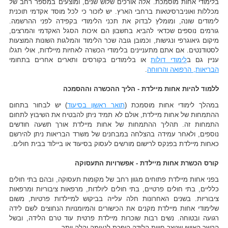
בלימודי אחות מוסמכת. אלה אורכים שלוש שנים, ומוצעים במספר רחב של
מכללות ואוניברסיטאות ברחבי הארץ. יש לזכור כי לכל מוסד אקדמי תוכנית
לימודים שונה, ומומלץ לבדוק את תכני הלימודי בקפידה לפני ההרשמה.
גורמים נוספים שכדאי להביא בחשבון הם איכות הסגל האקדמי והמרצים,
מיקום גיאוגרפי ונגישות, וכמובן גובה שכר הלימוד והמלגות השונות המוצעות
לסטודנטים. אם אתם מתעניינים בלימודי הכשרה לאחיות מיילדות, אולי תגלו
עניין גם ב
לימודי דולות
או בלימודים בקורסים ותארים אחרים בתחומי
הבריאות, הרפואה והרווחה
.
ללמוד להיות אחות מיילדת - הליך ההכשרה וההסמכה
במהלך לימודי אחות מוסמכת (
תואר ראשון בסיעוד
) יש לבחור בתחום
ההתמחות של אחות מיילדת, אולם לא תמיד ניתן להבטיח את השיבוץ לתחום
התמחות זה. תהליך ההתמחות של אחות מיילדת אורך תשעה חודשים
נוספים, ולאחר עמידה בהצלחה במבחנים של משרד הבריאות ניתן להירשם
כאחות מיילדת בפנקס לרישום מורשים לעסוק בסיעוד או ביילוד בבית חולים.
קורס הכשרת אחות מיילדת - אפשרויות התעסוקה
בפני אחות מיילדת פתוחים מגוון רחב של מקומות תעסוקה, ובהם בתי חולים
כלליים, בתי חולים פרטיים, בתי חולים ליולדות, מרפאות ציבוריות ומרפאות
ציבוריות. בשנים האחרונות חלה עלייה בביקוש למיילדות פרטיות, משום
שלימודי אחות מיילדת מקנים את הכישורים והמיומנויות הנחוצים לשם לידה
רגועה ובטוחה. נשים רבות שוכרות מיילדת פרטית עוד טרם הלידה, ובשל
הקשר האישי שנוצר חווית הלידה הופכת לנעימה וקלה יותר.