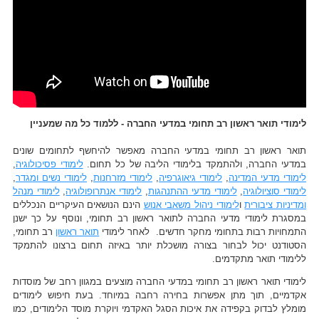
לימודי תואר ראשון רב תחומי במדעי החברה - ללמוד כל מה שמעניין
תואר ראשון רב תחומי במדעי החברה מאפשר להיחשף לתחומים שונים
במדעי החברה, ולהתמקד בלימודי הליבה של כל תחום.
לימודי פסיכולוגיה
,
לימודי מדעי המדינה
,
לימודי גיאוגרפיה
,
לימודי מזרחנות
,
לימודי נשים ומגדר
,
לימודי סוציולוגיה
,
לימודי מדעי ההתנהגות
,
לימודי אנתרופולוגיה
,
לימודי מנהל
ומדיניות ציבורית
ו
לימודי ניהול משאבי אנוש
הינם הנושאים העיקריים הנכללים
במסגרת לימודי מדעי החברה לתואר ראשון רב תחומי, ונוסף על כך ישנן
התמחויות רבות בתחומי מחקר חדשים. לאחר לימודי
תואר ראשון
רב תחומי,
הסטודנט יכול לבחור בצורה מושכלת יותר באיזה תחום ברצונו להתמקד
ללימודי תואר מתקדמים.
לימודי תואר ראשון רב תחומי במדעי החברה מוצעים במגוון רחב של מוסדות
אקדמיים, תוך מתן אפשרות בחירה רחבה במיוחד. בעת חיפוש לימודים
מומלץ לבדוק בקפידה את איכות הסגל האקדמי ויוקרת מוסד הלימודים, כמו