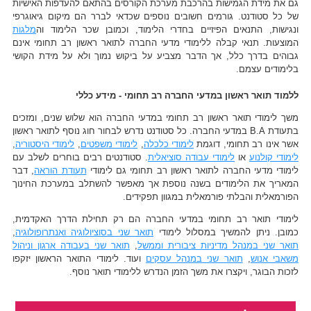
גם את מידת הגמישות בהרכבת מערכת הקורסים בהתאם להעדפות האישיות
של כל סטודנט. גורמים חשובים נוספים שכדאי לברר הם מיקום גיאוגרפי
ונגישות, התנאים הפיזיים בחדרי הלימוד, וכמובן שכר הלימוד וה
מלגות
המוצעות. תנאי קבלה ללימודי מדעי החברה לתואר ראשון רב תחומי אינם
גבוהים בדרך כלל, אך הדבר מצביע על ביקוש נמוך ולא על מידת הקושי
בלימודים עצמם.
ללמוד תואר ראשון במדעי החברה רב תחומי - מידע כללי
משך לימודי תואר ראשון רב תחומי במדעי החברה הוא שלוש שנים, ומזכים
בתעודת B.A במדעי החברה. כל סטודנט נדרש לבחור חוג נוסף לתואר ראשון
אשר אינו רב תחומי, דוגמת
לימודי כלכלה
,
לימודי משפטים
,
לימודי היסטוריה
,
לימודי קולנוע
או
לימודי עבודה סוציאלית
. סטודנטים רבים בוחרים לשלב עם
לימודי מדעי החברה לתואר ראשון רב תחומי גם לימודי
תעודת הוראה
, דבר
המאריך את הלימודים בשנה נוספת אך מאפשר להשתלב במערכת החינוך
הפורמאלית והבלתי פורמאלית במגוון תפקידים.
לימודי תואר רב תחומי במדעי החברה הם רק תחילת הדרך האקדמית,
כמובן. ניתן להמשיך במסלול לימודי
תואר שני בסוציולוגיה ואנתרופולוגיה
,
תואר שני במנהל מדיניות ציבורית וממשל
,
תואר שני בעבודה ארגון וניהול
משאבי אנוש
,
תואר שני במנהל עסקים
ועוד. לימודי התואר הראשון יזקפו
לזכות הבוגר, ויקצרו את משך הזמן הנדרש ללימודי תואר נוסף.