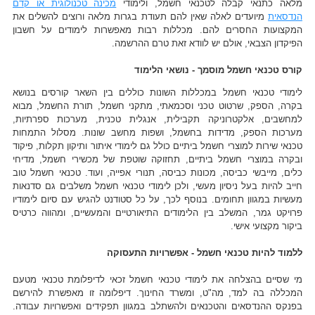
מלאה כתנאי קבלה לטכנאי חשמל, ולימודי
מכינה טכנולוגית או קדם
הנדסאית
מיועדים לאלה שאין להם תעודת בגרות מלאה ורוצים להשלים את
המקצועות החסרים להם. מכללות רבות מאפשרות לימודים על חשבון
הפיקדון הצבאי, אולם יש לוודא זאת טרם ההרשמה.
קורס טכנאי חשמל מוסמך - נושאי הלימוד
לימודי טכנאי חשמל במכללות השונות כוללים בין השאר קורסים בנושא
בקרה, הספק, שרטוט טכני וסכמאתי, מתקני חשמל, תורת החשמל, מבוא
למחשבים, אלקטרוניקה תקבילית, אנגלית טכנית, מערכות ספרתיות,
מערכות הספק, מדידות בחשמל, ושפות מחשב שונות. מסלול התמחות
טכנאי שירות למוצרי חשמל ביתיים כולל גם לימודי איתור ותיקון תקלות, פיקוד
ובקרה במוצרי חשמל ביתיים, תחזוקה שוטפת של מכשירי חשמל, מדיחי
כלים, מייבשי כביסה, מכונות כביסה, תנורי אפייה, ועוד. טכנאי חשמל טוב
חייב להיות בעל ניסיון מעשי, ולכן לימודי טכנאי חשמל משלבים גם סדנאות
מעשיות במגוון תחומים. בנוסף לכך, על כל סטודנט להגיש עם סיום לימודיו
פרויקט גמר, המשלב בין הלימודים התיאורטיים והמעשיים, ומהווה כרטיס
ביקור מקצועי אישי.
ללמוד להיות טכנאי חשמל - אפשרויות התעסוקה
מי שסיים בהצלחה את לימודי טכנאי חשמל זכאי לדיפלומת טכנאי מטעם
המכללה בה למד, מה"ט, ומשרד החינוך. דיפלומה זו מאפשרת להירשם
בפנקס ההנדסאים והטכנאים ולהשתלב במגוון תפקידים ואפשרויות עבודה.