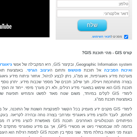
מסכים ל
תנאי השימוש
.
קורס GIS - מהי תוכנת GIS?
Geographic Information system, ובקיצור GIS, היא המקבילה של אנשי
גיאוגרפ
ו
איכות הסביבה
אל תוכנת
פוטשופ
ותחום ה
עיצוב הגרפי
. באמצעות תוכ
מערכות מידע גיאוגרפיות, או ממ"ג, ניתן לבצע לניהול, אחזור וניתוח מידע גיאוג
בצורה מתוחכמת ויעילה, תוך שילוב תכנים של מספר שכבות מידע. יתרון נוסף 
תוכנת GIS הוא שימוש במאגרי מידע רגילים, ולא רק מערך מיפוי. ייחוד זה הופך
לימודי GIS לקלים במיוחד, משום שנוח מאוד לפשט והמחיש תופעות שו
באמצעות תוכנת ממ"ג.
לימודי GIS מקנים ידע מעמיק בכל הקשור לפונקציות השונות של התוכנה, על 
לאחסן, לעבד ולהציג מידע גיאוגרפי ומרחבי בצורה נוחה ובהירה לקריאה. בעקב
הפיתוחים הטכנולוגיים האחרונים. תוכנת GIS מאפשרת להציג מידע דו
בדומה לזה שבמכשירי ניווט או מכשירי GPS, אך גם מידע טופוגרפי מתק
הצגת פני השטח בתלת מימד. שוני נוסף בין תוכנת GIS למפות רגילות הו