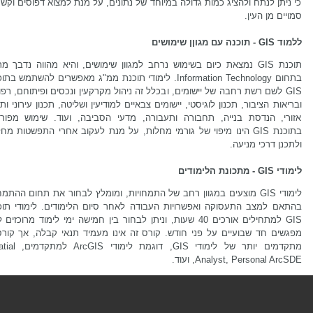
כי ניתן לנתח ולהציג כמות גדולה במיוחד של נתונים, על מנת למצוא דפוסים וקש
סמויים מן העין.
ללמוד GIS - תוכנה עם מגוןן שימושים
תוכנת GIS נמצאת כיום בשימוש נרחב למגוון שימושים, והיא מהווה נדבך מר
בתחום Information Technology. לימודי תוכנת ממ"ג מאפשרים להשתמש בת
GIS לשם רשת רחבה של יישומים, ובכלל זה ניהול מקרקעין ונכסים ופיתוחם, רפ
ובריאות הציבור, תכנון לוגיסטי, יישומים צבאיים למודיעין ושליטה, תכנון עירוני ותכ
אזורי, הנדסת בנייה, תחבורה ותעבורה, מדעי הסביבה, ועוד. שימוש מפור
בתוכנת GIS הינו מיפוי של גורמי מחלות, על מנת לעקוב אחרי התפשטות מח
ולתכנן דרכי מניעה.
לימודי GIS - מתכונת הלימודים
לימודי GIS מוצעים במגוון רחב של התמחויות, ומומלץ לבחור את תחום ההתמ
בהתאם למצב התעסוקה ואפשרויות העבודה לאחר סיום הלימודים. לימודי תוכ
GIS למתחילים אורכים 40 שעות, וניתן לבחור בין חמישה ימי לימוד מרוכזים 
מפגשים חד שבועיים על פני חודש. קורס זה אינו מעמיד תנאי קבלה, אך קורס
מתקדמים יותר של לימודי GIS, דוגמת ל
Analyst, Personal ArcSDE, ועוד.