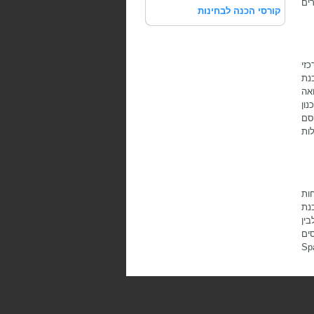
רים
קורסי הכנה לבחינות
כזי
וכנת
ואה
נון
סם
לות
חות
נת
לבין
ים
ימודי ArcGIS למתקדמים, Spatial