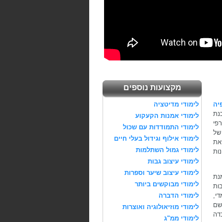
מקצועות נוספים
יה
לימודי מדיטציה
נת
לימודי אמנות הקעקוע
רפי
לימודי התמודדות עם שכול
של
לימודי אילוף וגידול בעלי חיים
 את
לימודי גמול השתלמות
נות
לימודי עיצוב גבות
לימודי עיצוב שיער וספרות
מנת
לימודי מבוקשים ביותר
ות
 ממדי,
לימודי הדברה
דם לשם
לימודי מוזיאולוגיה ואוצרות
א העובדה
לימודי ממ"ג