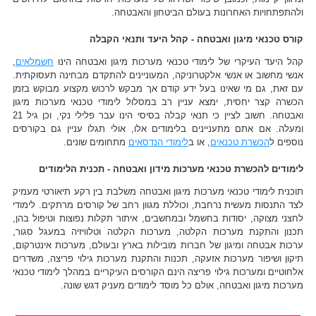
ולהתפתחויות האחרונות בעולם הביטחון והאבטחה.
קורס טכנאי מיגון ואבטחה - קהל היעד ותנאי הקבלה
קהל היעד העיקרי של לימודי טכנאי מערכות מיגון ואבטחה הינו
חשמלאים
,
אנשי מחשוב או אנשי אלקטרוניקה, המעוניינים להתקדם מבחינה תעסוקתית.
עם זאת, גם מי שאינו בעל ידע קודם אך מבקש לרכוש מקצוע מבוקש בזמן
הכשרה קצר יחסית, ימצא עניין רב במסלול לימודי טכנאי מערכות מיגון
ואבטחה. חשוב לציין כי תנאי קבלה בסיסי הינו עבר פלילי נקי, וכן גיל 21
ומעלה. אם אתם מתעניינים בלימודים אלו, אולי תגלו עניין גם בקורסים
נוספים ל
הכשרת טכנאים
, או ב
לימודי הנדסאים
מתחומים שונים.
לימודים להכשרת טכנאי מערכות מידון ואבטחה - תכנית הלימודים
תוכנית לימודי טכנאי מערכות מיגון ואבטחה משלבת בין רקע תיאורטי מעמיק
לצד התנסות מעשית נרחבת, וכוללת מגוון רחב של קורסים מרתקים. לימודי
לחצני מצוקה, יסודות בחשמל ובמחשבים, איתור תקלות נפוצות וטיפול בהן,
תכנון והתקנת מערכות הקלטה, מערכות הקלטה וטלוויזיה במעגל סגור,
ערכות אבטחה ומיגון של חברות מובילות בארץ ובעולם, מערכות אינטרקום,
תיקון ושיפור מערכות אזעקה, תכנות והתקנת מערכות גילוי פריצה, משדרים
אלחוטיים ומערכות גילוי פריצה הינם הקורסים העיקריים במהלך לימודי טכנאי
מערכות מיגון ואבטחה, אולם כל מוסד לימודים מעניק דגש שונה.