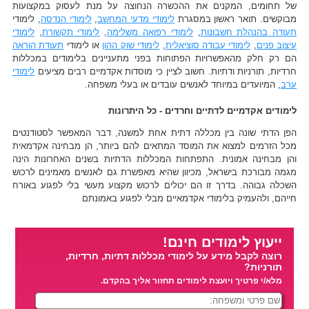
של תחומים, המקנים את ההכשרה הנחוצה על מנת לעסוק במקצועות
מבוקשים. תואר ראשון במסגרת
לימודי מדעי המחשב
,
לימודי הנדסה
, לימודי
תעודה בהנהלת חשבונות
,
לימודי רפואה משלימה
,
לימודי תקשורת
,
לימודי
עיצוב פנים
,
לימודי עבודה סוציאלית
,
לימודי שוק ההון
או לימודי
תעודת הוראה
הם רק חלק מהאפשרויות הפתוחות בפני מתעניינים בלימודים במכללות
חרדיות, תורניות ודתיות. חשוב לציין כי מוסדות אקדמיים רבים מציעים
לימודי
ערב
, המיועדים במיוחד לאנשים עובדים או בעלי משפחה.
לימודים אקדמיים לדתיים וחרדים - כל היתרונות
הפן הדתי שונה בין מכללה דתית אחת למשנה, דבר המאפשר לסטודנטים
מכל הזרמים למצוא את המוסד המתאים להם ביותר, הן מבחינה אקדמאית
והן מבחינה אמונית. התפתחות המכללות הדתיות בשנים האחרונות הינה
מגמה מבורכת בישראל, מכיוון שהיא מאפשרת גם לאנשים מאמינים לרכוש
השכלה גבוהה. בדרך זו הם יכולים לרכוש מקצוע מעשי בלי לפגוע באורח
חייהם, ולהעמיק בלימודי אקדמאיים מבלי לפגוע באמונתם
ייעוץ לימודים חינם!
רוצה לקבל מידע על לימודי מכללות דתיות, חרדיות,
תורניות?
מלא/י פרטיך ויועצת לימודים תחזור אליך בהקדם.