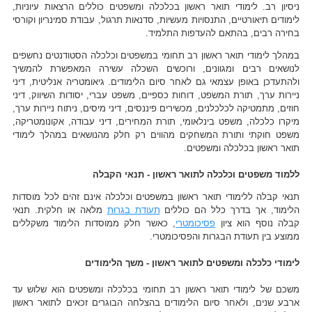
ניסיון רב. לימודי תואר ראשון בכלכלה ומשפטים כוללים הרצאות עיוניות,
לימודים תיאורטיים, התנסויות מעשיות, סדנאות תרגול, עבודת סמינריון וקורסי
בחירה רבים, בהתאם להעדפות התלמיד.
במהלך לימודי תואר ראשון רב תחומי במשפטים וכלכלה הסטודנטים נחשפים
לנושאים רבים ומגוונים, ורוכשים השכלה עשירה המאפשרת להמשיך
ולהתעדכן באופן עצמאי גם לאחר סיום הלימודים. גיאומטריה אנליטית, דיני
ניירות ערך, תורת המשפט, דוחות כספיים, משפט עברי, יסודות השיווק, דיני
חוזים, מתמטיקה לכלכלנים, מכשירים פיננסים, דיני מיסים, ניתוח ניירות ערך,
מיקרו כלכלה, משפט בינלאומי, תורת המחירים, דיני עבודה, אקונומטריקה,
משפט חוקתי ותורת המשחקים מהווים רק חלק מהנושאים במהלך לימודי
תואר ראשון בכלכלה ומשפטים.
ללמוד משפטים וכלכלה לתואר ראשון - תנאי הקבלה
תנאי קבלה ללימודי תואר ראשון במשפטים וכלכלה אינם זהים לכל מוסדות
הלימוד, אך בדרך כלל הם כוללים
תעודת בגרות
מלאה או חלקית. תנאי
קבלה נוסף הוא ציון
פסיכומטרי
, כאשר חלק ממוסדות הלימוד משקללים
ממוצע בין תעודת הבגרות והפסיכומטרי.
לימודי כלכלה ומשפטים לתואר ראשון - משך הלימודים
משכם של לימודי תואר ראשון רב תחומי בכלכלה ומשפטים הוא שלוש עד
ארבע שנים, ולאחר סיום הלימודים בהצלחה הבוגרים זכאים לתואר ראשון