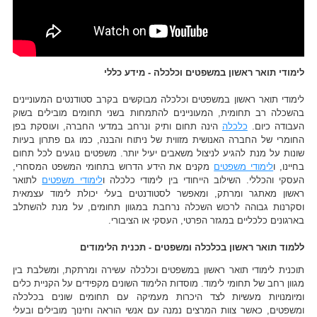
לימודי תואר ראשון במשפטים וכלכלה - מידע כללי
לימודי תואר ראשון במשפטים וכלכלה מבוקשים בקרב סטודנטים המעוניינים
בהשכלה רב תחומית, המעוניינים להתמחות בשני תחומים מובילים בשוק
העבודה כיום.
כלכלה
הינה תחום ותיק ונרחב במדעי החברה, ועוסקת בפן
החומרי של החברה האנושית מזווית של ניתוח והבנה, כמו גם פתרון בעיות
שונות על מנת להגיע לניצול משאבים יעיל יותר. משפטים נוגעים לכל תחום
בחיינו, ו
לימודי משפטים
מקנים את הידע הדרוש בתחומי המשפט המסחרי,
העסקי והכללי. השילוב הייחודי בין לימודי כלכלה ו
לימודי משפטים
לתואר
ראשון מאתגר ומרתק, ומאפשר לסטודנטים בעלי יכולת לימוד עצמאית
וסקרנות גבוהה לרכוש השכלה נרחבת במגוון תחומים, על מנת להשתלב
בארגונים כלכליים במגזר הפרטי, העסקי או הציבורי.
ללמוד תואר ראשון בכלכלה ומשפטים - תכנית הלימודים
תוכנית לימודי תואר ראשון במשפטים וכלכלה עשירה ומרתקת, ומשלבת בין
מגוון רחב של תחומי לימוד. מוסדות הלימוד השונים מקפידים על הקניית כלים
ומיומנויות מעשיות לצד היכרות מעמיקה עם תחומים שונים בכלכלה
ומשפטים, כאשר צוות המרצים נמנה עם אנשי הוראה וחינוך מובילים ובעלי