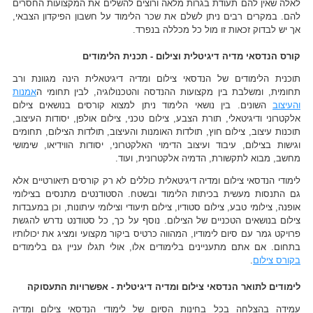
לאלה שאין להם תעודת בגרות מלאה ורוצים להשלים את המקצועות החסרים
להם. במקרים רבים ניתן לשלם את שכר הלימוד על חשבון הפיקדון הצבאי,
אך יש לבדוק זכאות זו מול כל מכללה בנפרד.
קורס הנדסאי מדיה דיגיטלית וצילום - תכנית הלימודים
תוכנית הלימודים של הנדסאי צילום ומדיה דיגיטאלית הינה מגוונת ורב
תחומית, ומשלבת בין מקצועות ההנדסה והטכנולוגיה, לבין תחומי ה
אמנות
והעיצוב
השונים. בין נושאי הלימוד ניתן למצוא קורסים בנושאים צילום
אלקטרוני ודיגיטאלי, תורת הצבע, צילום טכני, צילום אולפן, יסודות העיצוב,
תוכנות עיצוב, צילום חוץ, תולדות האומנות והעיצוב, תולדות הצילום, תחומים
וגישות בצילום, עיבוד ועיצוב הדימוי האלקטרוני, יסודות הווידיאו, שימושי
מחשב, מבוא לתקשורת, הדמיה אלקטרונית, ועוד.
לימודי הנדסאי צילום ומדיה דיגיטאלית כוללים לא רק קורסים תיאורטיים אלא
גם התנסות מעשית בכיתות הלימוד ובשטח. הסטודנטים מתנסים בצילומי
אופנה, צילומי טבע, צילום סטודיו, צילום תיעודי וצילומי עיתונות, וכן במעבדות
צילום בנושאים הטכניים של הצילום. נוסף על כך, כל סטודנט נדרש להגשת
פרויקט גמר עם סיום לימודיו, המהווה כרטיס ביקור מקצועי ומציג את יכולותיו
בתחום. אם אתם מתעניינים בלימודים אלו, אולי תגלו עניין גם בלימודים
בקורס צילום
.
לימודים לתואר הנדסאי צילום ומדיה דיגיטלית - אפשרויות התעסוקה
עמידה בהצלחה בכל בחינות הסיום של לימודי הנדסאי צילום ומדיה