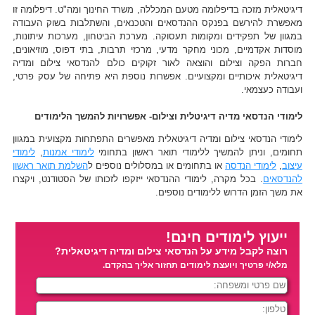
דיגיטאלית מזכה בדיפלומה מטעם המכללה, משרד החינוך ומה"ט. דיפלומה זו
מאפשרת להירשם בפנקס ההנדסאים והטכנאים, והשתלבות בשוק העבודה
במגוון של תפקידים ומקומות תעסוקה. מערכת הביטחון, מערכות עיתונות,
מוסדות אקדמיים, מכוני מחקר מדעי, מרכזי תרבות, בתי דפוס, מוזיאונים,
חברות הפקה וצילום והוצאה לאור זקוקים כולם להנדסאי צילום ומדיה
דיגיטאלית איכותיים ומקצועיים. אפשרות נוספת היא פתיחה של עסק פרטי,
ועבודה כעצמאי.
לימודי הנדסאי מדיה דיגיטלית וצילום- אפשרויות להמשך הלימודים
לימודי הנדסאי צילום ומדיה דיגיטאלית מאפשרים התפתחות מקצועית במגוון
תחומים, וניתן להמשיך ללימודי תואר ראשון בתחומי
לימודי אמנות
,
לימודי
עיצוב
,
לימודי הנדסה
או בתחומים או במסלולים נוספים ל
השלמת תואר ראשון
להנדסאים
. בכל מקרה, לימודי ההנדסאי ייזקפו לזכותו של הסטודנט, ויקצרו
את משך הזמן הדרוש ללימודים נוספים.
ייעוץ לימודים חינם!
רוצה לקבל מידע על הנדסאי צילום ומדיה דיגיטאלית?
מלא/י פרטיך ויועצת לימודים תחזור אליך בהקדם.