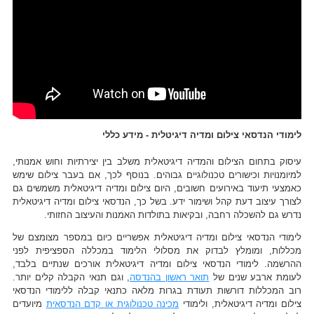
לימודי הנדסאי צילום ומדיה דיגיטלית - מידע כללי
עיסוק בתחום הצילום והמדיה דיגיטאלית משלב בין יצירתיות וחוש אמנותי,
למיומנויות וכישורים טכנולוגיים גבוהים. בנוסף לכך, אם בעבר צילום שימש
כאמצעי תיעוד באירועים חשובים, היום צילום ומדיה דיגיטאלית משמשים גם
לצורך עיצוב דעת קהל ושימור ידע. בשל כך, הנדסאי צילום ומדיה דיגיטאלית
נדרש גם להשכלה רחבה, ובקיאות בתולדות האמנות והעיצוב החזותי.
לימודי הנדסאי צילום ומדיה דיגיטאלית אפשריים כיום במספר מצומצם של
מכללות, ומומלץ לבדוק את מסלולי הלימוד במכללה הספציפית לפני
ההרשמה. לימודי הנדסאי צילום ומדיה דיגיטאלית אורכים שנתיים בלבד,
לעומת ארבע שנים של
תואר ראשון בהנדסה
, וגם תנאי הקבלה קלים יותר.
רוב המכללות דורשות תעודת בגרות מלאה כתנאי קבלה ללימודי הנדסאי
צילום ומדיה דיגיטאלית, ולימודי
מכינה טכנולוגית או קדם הנדסאית
מיועדים