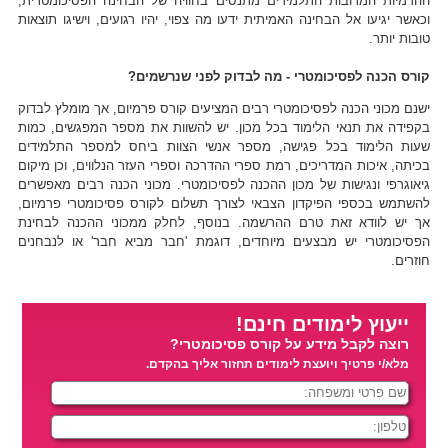
ההדמיות המרובות התלמידים מתנסים בחוויה של הבחינה הפסיכומטרית,
וכאשר יגיעו אל הבחינה האמיתית ידעו מה צפוי, יהיו רגועים, וישיגו תוצאות
טובות יותר.
קורס הכנה לפסיכומטרי - מה לבדוק לפני שנרשמים?
ישנם מכוני הכנה לפסיכומטרי רבים המציעים קורס פרמיום, אך מומלץ לבדוק
בקפידה את תנאי הלימוד בכל מכון. יש להשוות את מספר המפגשים, כמות
שעות הלימוד בכל פגישה, מספר אנשי הצוות ביחס למספר התלמידים
בכיתה, איכות המדריכים, רמת ספרי ההדרכה וספרי העזר הנלווים, וכן מיקום
גיאוגרפי ונגישות של מכון ההכנה לפסיכומטרי. מכוני הכנה רבים מאפשרים
להשתמש בכספי הפיקדון הצבאי לצורך תשלום לקורס פסיכומטרי פרמיום,
אך יש לוודא זאת טרם ההרשמה. בנוסף, לחלק ממכוני ההכנה לבחינת
הפסיכומטרי יש מבצעים מיוחדים, דוגמת 'חבר מביא חבר' או לנבחנים
חוזרים.
ייעוץ לימודים חינם!
רוצה לקבל מידע על קורס פסיכומטרי?
מלא/י פרטיך ויועצת לימודים תחזור אליך בהקדם.