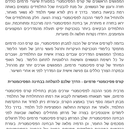
המפגשים הראשונים של קורס הפסיכומטרי במסגרת שיעורי פרמיום כוללים
חזרה ורענון של הנושאים, על מנת להבטיח שכל התלמידים נמצאים באותה
רמת בקיאות בחומר. בדרך זו ניתן לוודא שאף תלמיד לא נשאר מאחור,
ולהתחיל את לימודי ההכנה לפסיכומטרי בצורה רגועה. חלק מהתלמידים אולי
יראו בחזרה זו מיותרת, אך בחינת הפסיכומטרי הינה מורכבת ומתוחכמת, וגם
התלמידים הבקיאים ביותר בטכניקות יפיקו תועלת מהמדריכים המקצועיים
והמיומנים, ויחדדו נקודות חולשה ולו מזעריות.
בדומה לקורסים אחרים של הכנה למבחן הפסיכומטרי, גם קורס הכה פרמיום
מתמקד בלימודי הטכניקות העיקריות ותרגול מעשי נרחב של חומר הלימוד.
במהלך המפגשים המדריכים עובדים בצורה אישית עם התלמידים, ועוברים
על כל רשימת הנושאים והשיטות הרלוונטיות לתחום הלימוד. בשל האופי
המיוחד של קורס פסיכומטרי פרמיום, המפגשים אורכים יותר זמן מהרגיל,
ובמקרה הצורך כוללים גם פגישה אישית עם המדריך לפני או אחרי השיעור.
קורס פסיכומטרי פרמיום - הדרך שלכם להצלחה בבחינה הפסיכומטרית
מרבית מכוני ההכנה לפסיכומטרי עורכים מבחן בתחילת קורס פסיכומטרי
פרמיום, אשר תוצאותיו מאפשרות לקבוע את רמתו ההתחלתית של התלמיד.
מבחן דוגמה נוסף נערך באמצע הקורס, ובעזרתו ניתן למדוד את התקדמות
התלמיד, ולאתר את הנקודות החולשה הספציפיות לכל תלמיד. בדרך כלל
לימודים אינטנסיביים בצורה של מרתון מתחילים כשלושה שבועות לפני
הבחינה הפסיכומטרית. שלב המרתון בקורס פסיכומטרי פרמיום כולל תרגולים
מסכמים של החומר, וכן הדמיה מלאה של הבחינה הפסיכומטרית. בעזרת