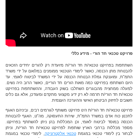
פרויקט טכנאי חד הורי - מידע כללי
השתתפות בפרויקט טכנאי/ת חד הורי/ת מיועדת רק להורים יחידים הזכאים
להבטחת מתן הכנסה, כאשר לימודי הטכנאי ממומנים במלואם על ידי משרד
התמ"ת, ומוענקת גמלת הבטחת הכנסה על ידי המשרד לביטוח לאומי. עד
היום השתתפו בפרויקט כמה מאות הורים חד הוריים, כאשר הרוב היה נשים.
למעלה ממחצית מהבוגרים השתלבו בשוק העבודה, וההשתתפות בפרויקט
טכנאי/ת חד הורי/ת תרמה לא רק ידע מקצועי מתקדם ומעודכן, אלא גם כלים
חשובים לחיזוק הביטחון האישי וההערכה העצמית.
פרויקט טכנאי/ת חד הורי/ת הינו פרויקט משותף לגורמים רבים, וביניהם האגף
לתכנון כוח אדם במשרד התמ"ת, שירות התעסוקה, מה"ט, האגף להבטחת
הכנסה במוסד לביטוח לאומי, וכן המכללות בהן ניתן להשתתף בפרויקט.
מספר מכללות ברחבי הארץ שותפות לפרויקט טכנאי/ת חד הורי/ת, וניתן
לבחור בין לימודי טכנאי במגמת
טכנאי אלקטרוניקה
, לימודי טכנאי במגמת