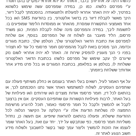
כלשהו הינה על אחריותך בלבד, והאתר לא יהא אחראי למקרים בהם תוטרד
ע"י מפרסם כלשהו. כמו כן, במידה שמפרסם עשה שימוש כלשהוא
בפרטיך, לא יהיה האתר אחראי לפעולתו ולתוצאותיה. בהסכמתך לקבל דיוור,
הינך מאשר לקבלת דיוור בין בדואר אלקטרוני, בין בהודעות SMS ו/או בכל
אחד מאמצעי התקשורת שמסרת, מהאתר או ממוסדות הלימוד שמופיעים בו.
לתשומת ליבך, במידה והמפרסם מינה שלוח לקבלת הפניות, כגון משרד
פרסום, הליד מועבר גם לשלוח זה של המפרסם. בנוסף, אם שלחת
למפרסם את כתובת הדואר האלקטרוני שלך, הטלפון שלך, כתובת מגורים
וכדומה, הנך מסכים בזאת לקבל מהמפרסם חומר פרסומי כל עוד לא תצהיר
בפניו כי הנך מעוניין להפסיק שירות זה. האתר לא יהיה אחראי לשום נזק
שייגרם לך עקב שימוש של מפרסם כלשהו בכתובת הדואר האלקטרוני
ששלחת לו, בטלפון או בפלאפון, בכתובת המגורים או בכל פרט מידע אחר
אודותיך ששלחת ביוזמתך.
על אף האמור לעיל, רשאים בעלי האתר בעצמם או כחלק משיתוף פעולה עם
שותפיהם העסקיים, לשלוח למשתמשי האתר אשר נתנו הסכמתם לכך, או
בהתאם לכל דין, חומר פרסומי אודות מוצרים ו/או שירותים ו/או פעילויות של
בעל האתר, לרבות פעילויות הקשורות עם שותפיהם העסקיים. אם אין ברצונך
לקבל או להמשיך ולקבל כל חומר פרסומי כאמור, תוכל להיגרע מרשימת
התפוצה לה נשלחות הודעות אלה ע"י הקלקה על הקישור הנלווה לכל
ההודעות שישלחו, ופעולה בהתאם להוראות שיופיעו. אם תעשה כן, נחדול
משליחת חומר פרסומי, כפי שנתבקש על ידך. יחד עם זאת, בעל האתר שומר
לעצמו את הזכות להמשיך וליצור עמך קשר בקשר לחשבונך ולשלוח מידע
חשוב הנוגע לאתר זה.