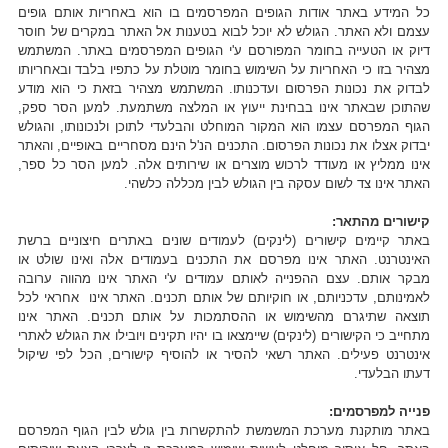
כל המידע באתר אודות הגופים המפרסמים בו הוא באחריות אותם גופים
עצמם ולא האתר. הגולש לא יוכל לבוא בטענות אל האתר במקרים של חוסר
דיוק או הטעייה בחומר המפורסם ע'י הגופים המפרסמים באתר. המשתמש
מצהיר בזו כי האחריות על השימוש בחומר מוטלת על כתפיו בלבד ובאחריותו
לבדוק את נכונות הפרסום ועדכנותו. המשתמש מצהיר בזאת כי הוא מודע
שהתוכן שבאתר אינו בבחינת ייעוץ או המלצה משתמעת. למען הסר ספק,
הגוף המפרסם עצמו הוא המקור המוחלט והבלעדי לתוכן ולנכונותו, והגולש
יבדוק אצלו את נכונות הפרסום. התכנים הנ'ל הינם מסחריים באופיים, והאתר
אינו ממליץ או מעודד לרכוש מוצרים או שירותים אלה. למען הסר כל ספר,
האתר אינו צד לשום עסקה בין הגולש לבין מכללה כלשהי.
קישורים מהתאר:
באתר קיימים קישורים (לינקים) לעמודים שונים באתרים חיצוניים ברשת
האינטרנט. האתר אינו מפרסם את התכנים בעמודים אלה ואינו שולט או
מבקר אותם. עצם ההפנייה לאותם עמודים ע'י האתר אינו מהווה ערובה
לאמינותם, עדכניותם, או חוקיותם של אותם תכנים. האתר אינו אחראי לכל
תוצאה שתיגרם מהשימוש או ההסתמכות על אותם תכנים. האתר אינו
מתחייב כי הקישורים (לינקים) שיימצאו בו יהיו תקינים ויובילו את הגולש לאתרי
אינטרנט פעילים. האתר רשאי להסיר או להוסיף קישורים, הכל לפי שיקול
דעתו הבלעדי.
פנייה למפרסמים:
באתר מותקנת מערכת המשמשת להתקשרות בין גולש לבין הגוף המפרסם