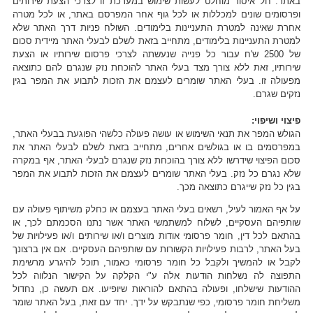
באתר. חל איסור מוחלט לעשות שימוש במערכת זו לצרכי הצעת שירותים
ופרסומים שונים למכללות או לכל גוף אחר המפרסם באתר, או לכל מטרה
אחרת שאינה למטרת התעניינות בלימודים. השולח פניות דרך האתר שלא
למטרת התעניינות בלימודים, מתחייב בזאת לשלם לבעלי האתר מיידית סכום
של 2500 ש'ח עבור כל פנייה שנעשתה לצרכי פרסום שירותיו או הצעת
שירותיו, זאת ללא צורך מצד בעלי האתר להוכחת נזק שנגרם להם כתוצאה
מפעולה זו. בעלי האתר שומרים לעצמם את הזכות לתבוע את המפר בגין
נזקים שגרם.
פיצוי ושיפוי:
הגולש המפר את תנאי השימוש או עושה פעולה כלשהי הפוגעת בבעלי האתר,
במפרסמים בו או בגולשים אחרים, מתחייב בזאת לשלם לבעלי האתר את
סכום הפיצוי שידרשו ללא צורך בהוכחת נזק שנגרם לבעלי האתר, אף במקרה
שלא נגרם כל נזק. בעלי האתר שומרים לעצמם את הזכות לתבוע את המפר
בגין כל נזק שייגרם כתוצאה מכך.
על אף האמור לעיל, רשאים בעלי האתר בעצמם או כחלק משיתוף פעולה עם
שותפיהם העסקיים, לשלוח למשתמשי האתר אשר נתנו הסכמתם לכך, או
בהתאם לכל דין, חומר פרסומי אודות מוצרים ו/או שירותים ו/או פעילויות של
בעל האתר, לרבות פעילויות הקשורות עם שותפיהם העסקיים. אם אין ברצונך
לקבל או להמשיך ולקבל כל חומר פרסומי כאמור, תוכל להיגרע מרשימת
התפוצה לה נשלחות הודעות אלה ע"י הקלקה על הקישור הנלווה לכל
ההודעות שישלחו, ופעולה בהתאם להוראות שיופיעו. אם תעשה כן, נחדול
משליחת חומר פרסומי, כפי שנתבקש על ידך. יחד עם זאת, בעל האתר שומר