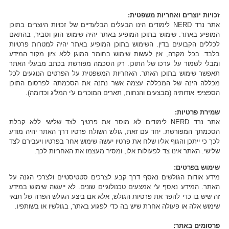
זכויות יוצרים ואחריות משפטית:
אתר נרד NERD לימודים הינו הבעלים הבלעדיים של זכויות היוצרים בתוכן
המופיע באתר. שימוש בתוכן המופיע באתר יהיה שימוש הוגן וסביר, בהתאם
לכללים הקבועים בדין. השימוש בתוכן המופיע באתר יהיה למטרות פרטיות
בלבד. בכל מקרה, אין לעשות שימוש בחומר המוגן ללא ציון מקור המידע
ומבלי לשמור על ערכו של התוכן. רק הסכמה מפורשת בכתב מבעלי האתר
תאפשר שימוש בתוכן האתר. האחריות המשפטית על הפרטים הנוגעים לכל
מכללה הינה של המכללה עצמה אשר נתנה את הסכמתה לפרסום התוכן
הספציפי אודותיה (מבצעים והנחות, תארים המוכרים ע'י המל'ג וכדומה).
שמירת פרטיות:
אתר נרד NERD לימודים לא מוסר את פרטיך לצד שלישי ללא קבלת
הסכמתך המפורשת. יחד עם זאת, גולש השולח פרטיו דרך האתר יהיה מודע
לכך כי ייתכן והגוף אליו שלח את פרטיו יעשה שימוש אחר בפרטיו ויעבירם לצד
שלישי. האתר אינו צד לפעולות אלו, ומסיר מעצמו את האחריות לכך.
שימוש בפרטים:
מידע אודות הגולשים נאסף דרך קבע לצרכים סטטיסטיים ולצרכי הגנה על
האתר. המידע נאסף ע'י אמצעים טכנולוגיים שונים. לא ייעשה שימוש במידע
זה שיש בו כדי להפר את פרטיות הגולש, אלא אם ביצע הגולש הפרה של תנאי
שימוש אלה או פעולה אחרת שיש בה כדי לפגוע באתר, בגולשיו או בשותפיו.
פרסומים באתר: