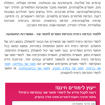
קרמיים ועל מוליכות, מיקרומיבנה וננו טכנולוגיה, ספיחה וקטליזה, התפלת
מים, חומרים אלקטרוניים, תופעות מעבר ומכאניקת הפלואידים, תהליכי ייצור
במיקרואלקטרוניקה, נוזלים מורכבים, גידול גבישים וחקר תהליכים בשכבות
דקות, הנדסת פולימרים וחומרים פלסטיים, הנדסת ריאקטורים, ביו פיסיקה,
קורוזיה ואלקטרוכימיה, הנדסה ביורפואית, הנדסה ביוכימית, מערכות
קולואידיות, תהליכי הפרדה, תופעות שטח, והנדסת הסביבה.
ללמוד הנדסה כימית והנדסת חומרים לתואר שני - אפשרויות התעסוקה
לימודי הנדסה כימית לתואר שני מכשירים את הבוגר להשתלב במגוון רחב של
תחומים. הנדסה כימית היא תחום המתפתח במהירות, ונמצא כמעט בכל
תחומי החיים המודרניים. בוגר תואר שני יכול להשתלב בתעשיית התרופות,
תעשיית המזון, תעשיית הפלסטיק, תעשיית הפטרוכימיה ועוד. לימודי תואר שני
בהנדסה כימית מאפשרים להמשיך לתארים גבוהים יותר, והרחבת הידע
האקדמאי. לימודי תארים מתקדמים אפשריים הם
תואר שני בפיזיקה
,
תואר
שני בכימיה
,
תואר שני במדעי הטבע
, ו
תואר שני בביוטכנולוגיה
, או המשך
לימודי ההנדסה כימית לדוקטורט.
ייעוץ לימודים חינם!
רוצה לקבל מידע על לימודי תואר שני בהנדסה כימית?
מלא/י פרטיך ויועצת לימודים תחזור אליך בהקדם.