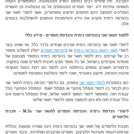
לסביבה, חלו שינויים רבים בתחום המדע והטכנולוגיה, המאפשרים הקמת
תעשיות עתירות ידע. ייצור חומרים המבוססים על ננו טכנולוגיה וכן תעשיית
המוליכים למחצה הינם תחומים חדשים ומאתגרים, אשר לימודי תואר שני
בהנדסה כימית מקנים את הידע והמיומנויות הנחוצים להשתלבות בענפים
אלה.
ללמוד תואר שני בהנדסה כימית והנדסת חומרים - מידע כללי
לימודי תואר שני בהנדסה כימית אורכים שנתיים בדרך כלל, ומי שאינו בוגר
לימודי
תואר ראשון בהנדסה כימית
או ב
הנדסת חומרים
ייאלץ להשלים מספר
רב של קורסים. ניתן ללמוד תואר שני בהנדסה כימית במספר מצומצם של
מוסדות אקדמיים בישראל, אך כל מוסד מציע תוכנית לימודים שונה במקצת.
פרמטרים חשובים נוספים בהחלטה היכן ללמוד הם רמת הסגל האקדמי
ואיכות ההוראה, מיקום גיאוגרפי, ושכר לימוד והמלגות המוצעות לסטודנט.
כמו במסגרות
לימודי תואר שני
נוספים, גם בלימודי הנדסה כימית לתואר שני
ניתן לבחור בין לימודי מסלול מחקרי או מסלול יישומי. המסלול המחקרי כולל
עבודת תזה, ומאפשר לימודי המשך לתואר שלישי, ואילו המסלול היישומי אינו
כולל עבודת תזה ולא ניתן להמשיך ממנו ללימודי תואר שלישי.
לימודי הנדסת כימיה והנדסת חומרים לתואר שני M.Sc - תכנית
הלימודים
תוכנית הלימודים של תואר שני בהנדסה כימית הינה עשירה ומגוונת, וכוללת
קורסים דוגמת מערכות חלקיקים, חומרים מרוכבים מטלורגיה, עיבוד חומרים