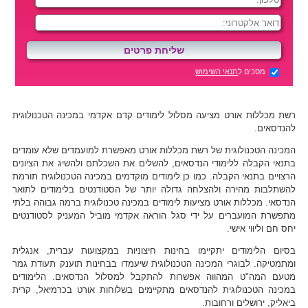
מסכים ל
תנאי השימוש
.
רשת מכללות אורט מציעה מסלול לימודים קדם אקדמי במכינה הטכנולוגית
להנדסאים.
המכינה הטכנולוגית של רשת מכללות אורט מאפשרת למועמדים שלא עומדים
בתנאי הקבלה ללימודי הנדסאים, להשלים את השכלתם ולהשיג את הציונים
הרצויים בתנאי הקבלה. כמו כן לימודים מוקדמים במכינה הטכנולוגית תורמת
להשתלבות מהירה ולהצלחה גדולה יותר של הסטודנטים בלימודים לתואר
הנדסאי. מכללות אורט מציעות לימודים במכינה טכנולוגית ברמה גבוהה בלתי
מתפשרת המועברים על ידי סגל הוראה אקדמי מוביל המעניק לסטודנטים
יחס חם וליווי אישי.
בסיום הלימודים יתקיימו בחינות חיצוניות במקצועות עברית, אנגלית
ומתמטיקה. לבוגרי המכינה הטכנולוגית שיעמדו בבחינות תוענק תעודת גמר
מטעם המה"ט המהווה אפשרות להתקבל למסלול הנדסאים. הלימודים
במכינה הטכנולוגית להנדסאים מתקיימים בשלוחות אורט בכרמיאל, קרית
ביאליק, ירושלים ורחובות.