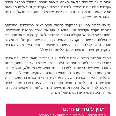
שבועיות על פני שתי פגישות בשבוע בשעות הערב. במהלך המכינה הקדם
אקדמית הסטודנטים ייחשפו לשיטות הלימוד האקדמיות, וכן ישלימו מקצועות
חובה דוגמת מדע וטכנולוגיה, אוריינות אקדמית, מחשבת ישראל, אנגלית
ומשטר מדינת ישראל.
על כל תלמיד המעוניין להתקבל ללימודי תואר ראשון במשפטים ולהשתתף
במכינה הקדם אקדמית 30+ לוודא כי הוא אכן עומד בתנאים המקדימים,
ומסוגל לעמוד בתנאי הקבלה השונים הדרושים לשם כך. פרט חשוב נוסף הוא
כי הצלחה בלימודי המקצועות השונים בבחינה והשגת ציון של 80 ומעלה
מהווה תנאי קבלה הכרחי ללימודי משפטים במרכז האקדמי למשפטים
ועסקים, אך איננה מבטיחה קבלה ללימודים במכללה.
לימודי המכינה הקדם אקדמית לבני 30+ לקראת תואר ראשון במשפטים
במרכז האקדמי למשפט ועסקים הינם ברמה אקדמית גבוהה ביותר, הודות
למספר מאפיינים הייחודיים למרכז ובהם: חופש אקדמי מלא, סגל אקדמי
מצוין המורכב מטובי המרצים בתחומי המשפט והעסקים, תנאי לימוד נוחים
הכוללים - ספריה משפטית, אולמות ממוזגים, חדרי מחשב ובהם מאגרי מידע
ממוחשבים, חדרי לימוד מרווחים ועוד; בנוסף פועלים במרכז מספר גופים
הדואגים לרווחתו של הסטודנט ומציעים מגוון מלגות, פרויקטים בספורט,
שירותי חניכה אישית, פרויקטים קהילתיים ועוד.
ייעוץ לימודים חינם!
מלא/י פרטיך ויועצת לימודים תחזור אליך בהקדם.