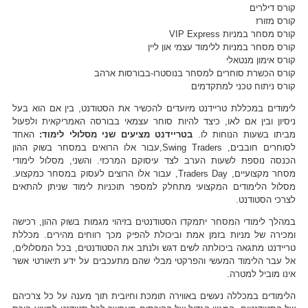
קורס דילרים
קורס מזורז
קורס מסחר במניות VIP Express
קורס מסחר במניות ללימוד עצמי און ליין
קורס אימון מנטאלי
קורס הכשרת סוחרים למסחר בנוסטרו-בבורסות ארהב
קורס ניתוח טכני למתקדמים
לימודים במכללת טריידנט מיועדים להכשיר את הסטודנט, בין אם הוא בעל
ניסיון ובין אם לאו, כיצד להיות סוחר עצמאי בבורסה האמריקאית ולפעול
מביתו בשעות הנוחות לו.
בטריידנט מציעים שני מסלולי לימוד:
האחד
לסוחרים חובבים, Swing Traders,עבור אלו הרואים במסחר בשוק ההון
הכנסה נוספת לשעות הערב לצד עיסוקם המרכזי. והשני, מסלול לימודי
מסחר מקצועיים, Traders Day, עבור אלו הרוצים לעסוק במסחר כמקצוע.
מסלול הלימודים המקצועי מתחלק למספר תוכניות לימוד שניתן להתאים
לצרכי הסטודנט.
במהלך לימודי המסחר יתמקדו הסטודנטים בזיהוי מגמות בשוק ההון, רכישה
ומכירה של מניות בזמן אמת וביכולת להפיק מכך רווחים מהירים. מכללת
טריידנט מתגאה ביכולתה לשים דגש ולנתב את הסטודנטים, בכל המסלולים,
אל עבר הלימוד המעשי והפרקטי מבלי שהם מתעכבים על ידע תיאורטי אשר
אינו מוביל למטרה.
הלימודים במכללה נעשים באווירה תומכת וחיובית תוך מענה על כל צרכיהם