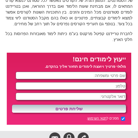
של הסטודנטים. המגוון הגדול של הקורסים מאפשר לכל סטודנט למצוא קורס
המתאים לו, אם מבחינת שעות הלימוד ואם בדרך ההוראה, ואכן בטריידנט
לומדים סטודנטים מכל המינים והזנים. בין התוכניות השונות לקורסים אפשר
למצוא לימודים קבוצתיים, פרטניים או כאלו בהם מקבל הסטודנט ליווי צמוד
בכל צעד. בנוסף גם תעריפי הקורסים נפרסים על תווך רחב של מחירים.
לחברת טריידנט קפיטל מרקטס בע"מ כיתות לימוד מאובזרות הפרוסות בכל
חלקי הארץ.
ייעוץ לימודים חינם!
מלא/י פרטיך ויועצת לימודים תחזור אליך בהקדם.
מסכים ל
תנאי השימוש
.