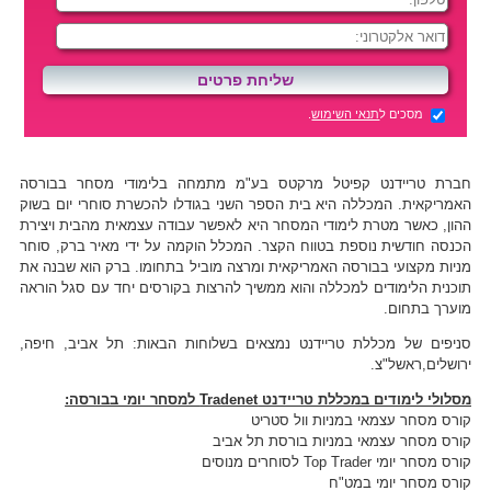
מסכים ל
תנאי השימוש
.
חברת טריידנט קפיטל מרקטס בע"מ מתמחה בלימודי מסחר בבורסה
האמריקאית. המכללה היא בית הספר השני בגודלו להכשרת סוחרי יום בשוק
ההון, כאשר מטרת לימודי המסחר היא לאפשר עבודה עצמאית מהבית ויצירת
הכנסה חודשית נוספת בטווח הקצר. המכלל הוקמה על ידי מאיר ברק, סוחר
מניות מקצועי בבורסה האמריקאית ומרצה מוביל בתחומו. ברק הוא שבנה את
תוכנית הלימודים למכללה והוא ממשיך להרצות בקורסים יחד עם סגל הוראה
מוערך בתחום.
סניפים של מכללת טריידנט נמצאים בשלוחות הבאות: תל אביב, חיפה,
ירושלים,ראשל"צ.
מסלולי לימודים במכללת טריידנט Tradenet למסחר יומי בבורסה:
קורס מסחר עצמאי במניות וול סטריט
קורס מסחר עצמאי במניות בורסת תל אביב
קורס מסחר יומי Top Trader לסוחרים מנוסים
קורס מסחר יומי במט"ח